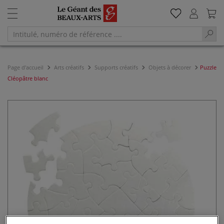
Page d'accueil
Arts créatifs
Supports créatifs
Objets à décorer
Puzzle
Cléopâtre blanc