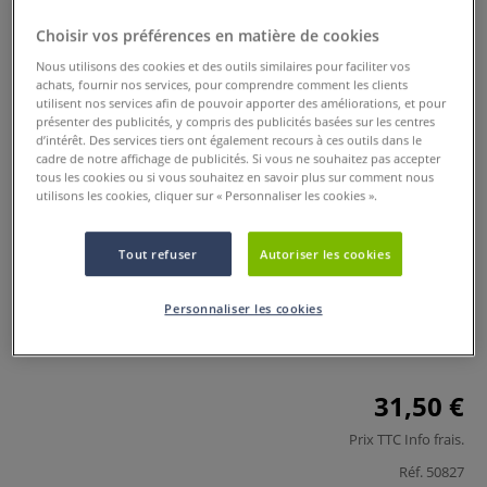
Choisir vos préférences en matière de cookies
Nous utilisons des cookies et des outils similaires pour faciliter vos
achats, fournir nos services, pour comprendre comment les clients
utilisent nos services afin de pouvoir apporter des améliorations, et pour
présenter des publicités, y compris des publicités basées sur les centres
d’intérêt. Des services tiers ont également recours à ces outils dans le
cadre de notre affichage de publicités. Si vous ne souhaitez pas accepter
tous les cookies ou si vous souhaitez en savoir plus sur comment nous
utilisons les cookies, cliquer sur « Personnaliser les cookies ».
Puzzle Cléopâtre blanc
Tout refuser
Autoriser les cookies
0 Commentaires
Ce puzzle Cléopâtre blanc est un puzzle rond de 41 pièces,
Personnaliser les cookies
en carton blanc robuste. Il est idéal pour peindre, écrire ou
coller des choses.
Plus
31,50 €
Prix TTC
Info frais
.
Réf.
50827