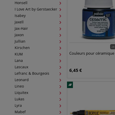
Honsell
I Love Art by Gerstaecker
Isabey
Jaxell
Jax-Hair
Jaxon
Jullian
28
Kirschen
Couleurs pour céramique
KUM
Lana
Lascaux
6,45
€
Lefranc & Bourgeois
Leonard
Lineo
Liquitex
Lukas
Lyra
Mabef