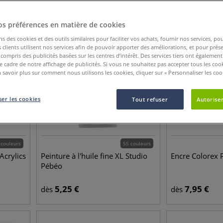
os préférences en matière de cookies
ns des cookies et des outils similaires pour faciliter vos achats, fournir nos services, 
clients utilisent nos services afin de pouvoir apporter des améliorations, et pour prés
y compris des publicités basées sur les centres d’intérêt. Des services tiers ont également
le cadre de notre affichage de publicités. Si vous ne souhaitez pas accepter tous les coo
 savoir plus sur comment nous utilisons les cookies, cliquer sur « Personnaliser les cook
er les cookies
Tout refuser
Autoriser
 couleurs
55 couleurs
Acrylics
Peinture à l'huile fine XL Studio
Encre Colorex 
Pébéo
5,25
€
7,95
€
dès
dès