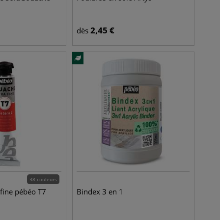
2,45
€
dès
38 couleurs
fine pébéo T7
Bindex 3 en 1