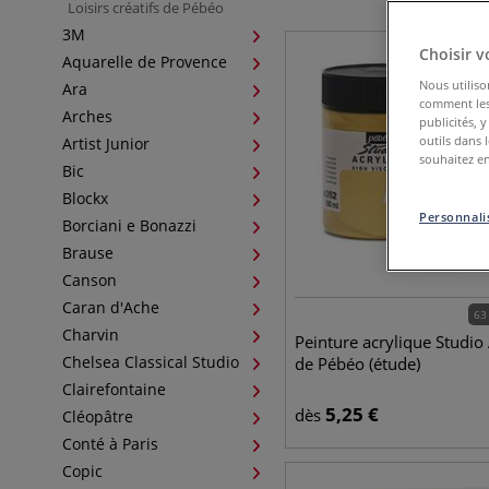
Loisirs créatifs de Pébéo
3M
Choisir v
Aquarelle de Provence
Nous utiliso
Ara
comment les 
Arches
publicités, 
outils dans 
Artist Junior
souhaitez en
Bic
Blockx
Personnalis
Borciani e Bonazzi
Brause
Canson
Caran d'Ache
63
Charvin
Peinture acrylique Studio 
Chelsea Classical Studio
de Pébéo (étude)
Clairefontaine
5,25
€
dès
Cléopâtre
Conté à Paris
Copic