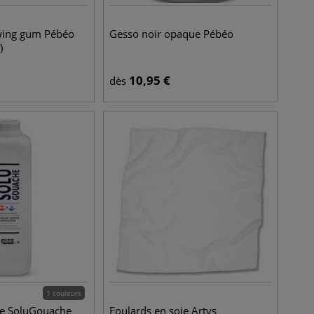
wing gum Pébéo
Gesso noir opaque Pébéo
)
10,95
€
dès
1 couleurs
de SoluGouache
Foulards en soie Artys