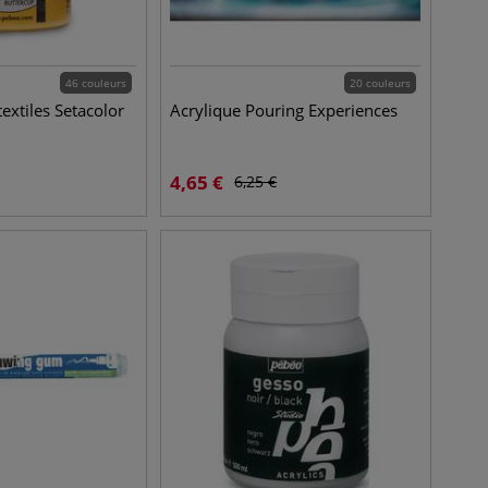
46 couleurs
20 couleurs
extiles Setacolor
Acrylique Pouring Experiences
4,65
€
6,25
€