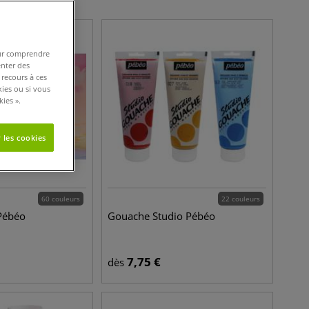
pour comprendre
enter des
 recours à ces
kies ou si vous
ies ».
 les cookies
60 couleurs
22 couleurs
Pébéo
Gouache Studio Pébéo
7,75
€
dès