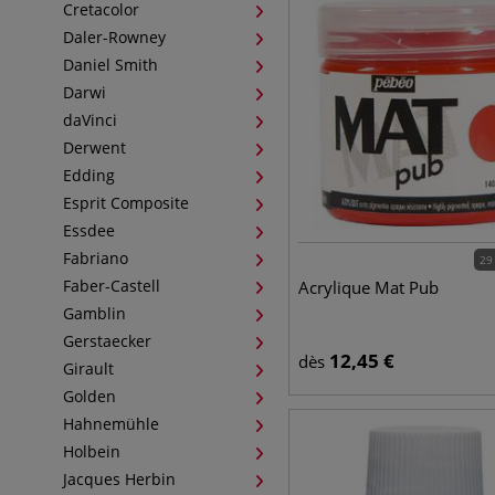
Cretacolor
Daler-Rowney
Daniel Smith
Darwi
daVinci
Derwent
Edding
Esprit Composite
Essdee
Fabriano
29
Faber-Castell
Acrylique Mat Pub
Gamblin
Gerstaecker
12,45
€
dès
Girault
Golden
Hahnemühle
Holbein
Jacques Herbin