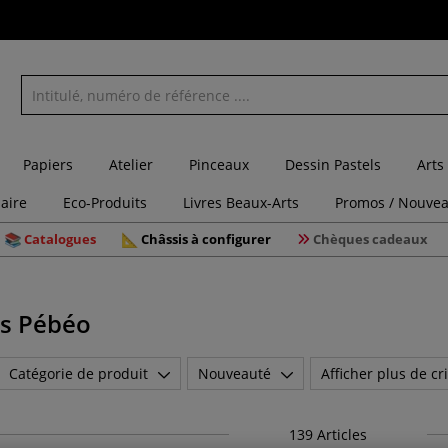
Papiers
Atelier
Pinceaux
Dessin Pastels
Arts
laire
Eco-Produits
Livres Beaux-Arts
Promos / Nouvea
Catalogues
Châssis à configurer
Chèques cadeaux
ts Pébéo
Catégorie de produit
Nouveauté
Afficher plus de cri
139
Articles