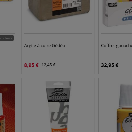
 couleurs
Argile à cuire Gédéo
Coffret gouach
8,95
€
32,95
€
12,45
€