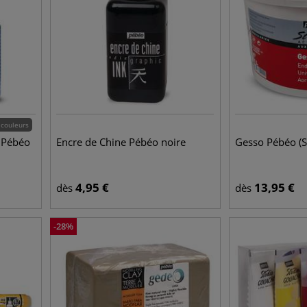
 couleurs
 Pébéo
Encre de Chine Pébéo noire
Gesso Pébéo (S
4,95
€
13,95
€
dès
dès
-
28
%