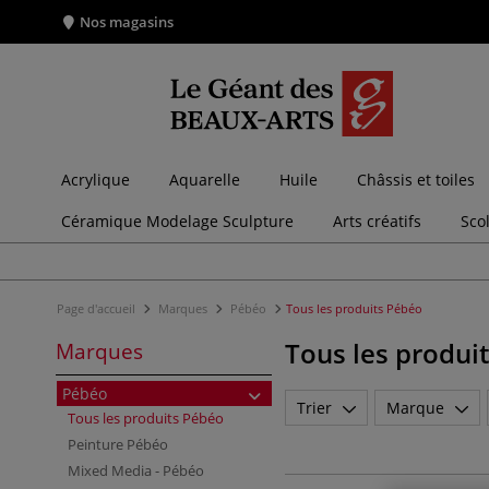
Nos magasins
Acrylique
Aquarelle
Huile
Châssis et toiles
Céramique Modelage Sculpture
Arts créatifs
Sco
Page d'accueil
Marques
Pébéo
Tous les produits Pébéo
Tous les produi
Marques
Pébéo
Trier
Marque
Tous les produits Pébéo
Peinture Pébéo
Mixed Media - Pébéo