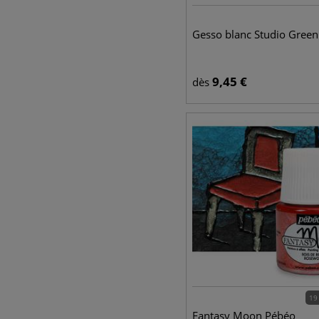
Gesso blanc Studio Gree
9,45
€
dès
19
Fantasy Moon Pébéo