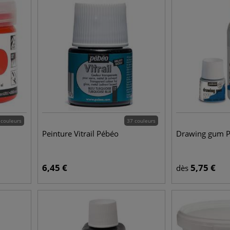
 couleurs
37 couleurs
Peinture Vitrail Pébéo
Drawing gum 
6,45
€
5,75
€
dès