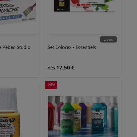
2 sets
e Pébéo Studio
Set Colorex - Essentiels
17,50
€
dès
-
26
%