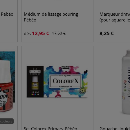
n Pébéo
Médium de lissage pouring
Marqueur dra
Pébéo
(pour aquarelle
12,95
€
8,25
€
17,50
€
dès
 couleurs
Set Colorex Primary Pébéo
Gouache liqui