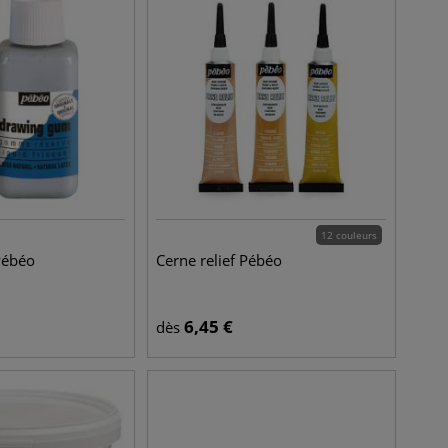
12 couleurs
Pébéo
Cerne relief Pébéo
6,45
€
dès