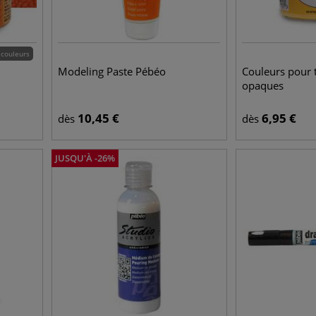
 couleurs
Modeling Paste Pébéo
Couleurs pour t
opaques
10,45
€
6,95
€
dès
dès
JUSQU'À
-
26
%