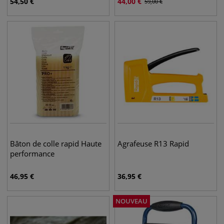
54,50
€
44,00
€
59,00
€
Bâton de colle rapid Haute
Agrafeuse R13 Rapid
performance
46,95
€
36,95
€
NOUVEAU