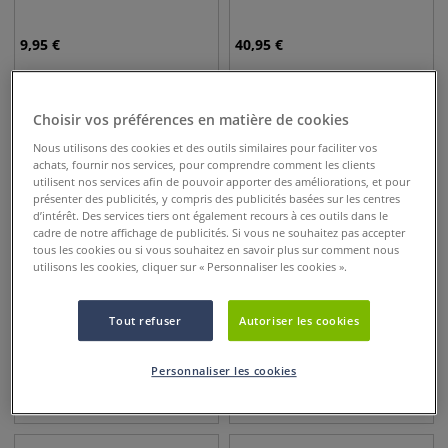
9,95
€
40,95
€
Choisir vos préférences en matière de cookies
Nous utilisons des cookies et des outils similaires pour faciliter vos
achats, fournir nos services, pour comprendre comment les clients
utilisent nos services afin de pouvoir apporter des améliorations, et pour
présenter des publicités, y compris des publicités basées sur les centres
d’intérêt. Des services tiers ont également recours à ces outils dans le
cadre de notre affichage de publicités. Si vous ne souhaitez pas accepter
tous les cookies ou si vous souhaitez en savoir plus sur comment nous
utilisons les cookies, cliquer sur « Personnaliser les cookies ».
Tout refuser
Autoriser les cookies
Agrafeuse manuelle
Agrafeuse R53 Rapid
métallique Compacta Rapid
Personnaliser les cookies
29,95
€
35,50
€