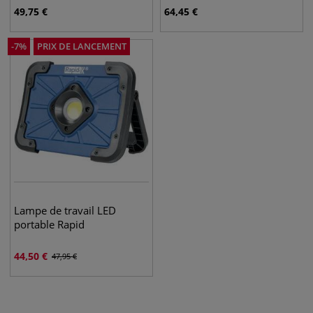
49,75
€
64,45
€
-
7
%
PRIX DE LANCEMENT
Lampe de travail LED
portable Rapid
44,50
€
47,95
€