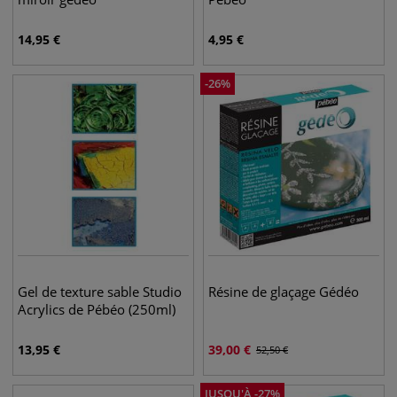
14,95
€
4,95
€
-
26
%
Gel de texture sable Studio
Résine de glaçage Gédéo
Acrylics de Pébéo (250ml)
13,95
€
39,00
€
52,50
€
JUSQU'À
-
27
%