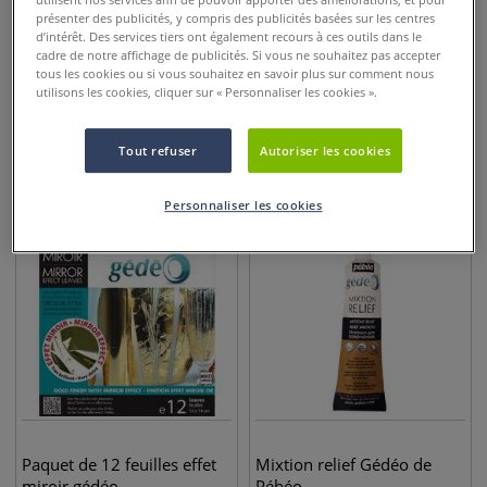
présenter des publicités, y compris des publicités basées sur les centres
d’intérêt. Des services tiers ont également recours à ces outils dans le
cadre de notre affichage de publicités. Si vous ne souhaitez pas accepter
19 couleurs
19 couleurs
tous les cookies ou si vous souhaitez en savoir plus sur comment nous
Fantasy Prisme Pébéo
Fantasy Moon Pébéo
utilisons les cookies, cliquer sur « Personnaliser les cookies ».
Tout refuser
Autoriser les cookies
6,95
€
6,95
€
Personnaliser les cookies
Paquet de 12 feuilles effet
Mixtion relief Gédéo de
miroir gédéo
Pébéo