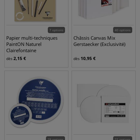
7 options
40 options
Papier multi-techniques
Châssis Canvas Mix
PaintON Naturel
Gerstaecker (Exclusivité)
Clairefontaine
2,15
€
10,95
€
dès
dès
29 options
21 options