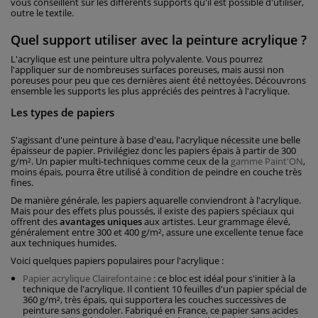
vous conseillent sur les différents supports qu'il est possible d'utiliser,
outre le textile.
Quel support utiliser avec la peinture acrylique ?
L'acrylique est une peinture ultra polyvalente. Vous pourrez
l'appliquer sur de nombreuses surfaces poreuses, mais aussi non
poreuses pour peu que ces dernières aient été nettoyées. Découvrons
ensemble les supports les plus appréciés des peintres à l'acrylique.
Les types de papiers
S'agissant d'une peinture à base d'eau, l'acrylique nécessite une belle
épaisseur de papier. Privilégiez donc les papiers épais à partir de 300
g/m². Un papier multi-techniques comme ceux de la
gamme Paint'ON
,
moins épais, pourra être utilisé à condition de peindre en couche très
fines.
De manière générale, les papiers aquarelle conviendront à l'acrylique.
Mais pour des effets plus poussés, il existe des papiers spéciaux qui
offrent des
avantages uniques
aux artistes. Leur grammage élevé,
généralement entre 300 et 400 g/m², assure une excellente tenue face
aux techniques humides.
Voici quelques papiers populaires pour l'acrylique :
Papier acrylique Clairefontaine
: ce bloc est idéal pour s'initier à la
technique de l'acrylique. Il contient 10 feuilles d'un papier spécial de
360 g/m², très épais, qui supportera les couches successives de
peinture sans gondoler. Fabriqué en France, ce papier sans acides