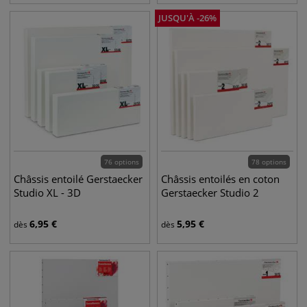
JUSQU'À
-
26
%
76 options
78 options
Châssis entoilé Gerstaecker
Châssis entoilés en coton
Studio XL - 3D
Gerstaecker Studio 2
6,95
€
5,95
€
dès
dès