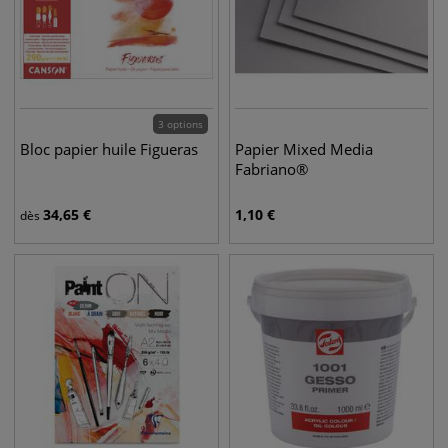
3 options
Bloc papier huile Figueras
Papier Mixed Media
Fabriano®
34,65
€
1,10
€
dès