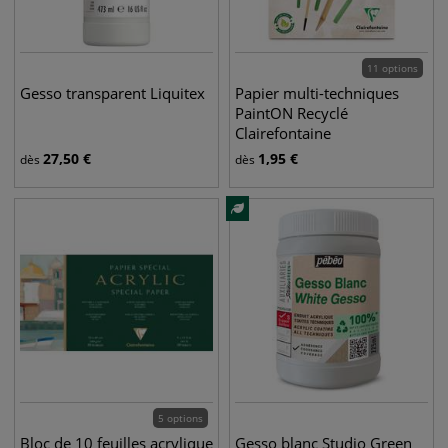
11 options
Gesso transparent Liquitex
Papier multi-techniques
PaintON Recyclé
Clairefontaine
27,50
€
1,95
€
dès
dès
5 options
Bloc de 10 feuilles acrylique
Gesso blanc Studio Green