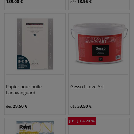
139,00
€
13,95
€
dès
Papier pour huile
Gesso I Love Art
Lanavanguard
29,50
€
33,50
€
dès
dès
JUSQU'À
-
50
%