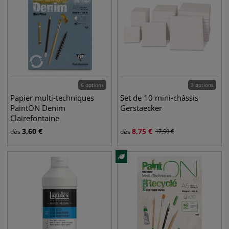
6 options
3 options
Papier multi-techniques
Set de 10 mini-châssis
PaintON Denim
Gerstaecker
Clairefontaine
3,60
€
8,75
€
dès
dès
17,50
€