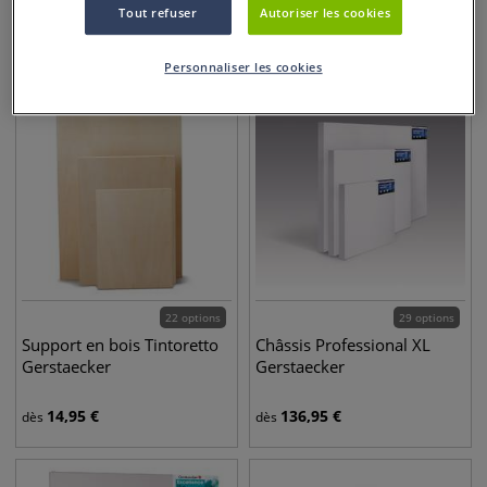
Tout refuser
Autoriser les cookies
10,95
€
1,95
€
dès
dès
Personnaliser les cookies
22 options
29 options
Support en bois Tintoretto
Châssis Professional XL
Gerstaecker
Gerstaecker
14,95
€
136,95
€
dès
dès