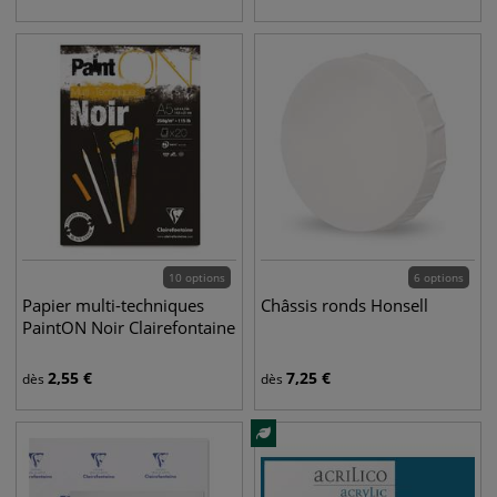
10 options
6 options
Papier multi-techniques
Châssis ronds Honsell
PaintON Noir Clairefontaine
2,55
€
7,25
€
dès
dès