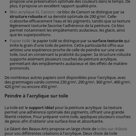
propose une préservation optimale des couleurs dans le temps. De
plus, il propose un excellent rapport qualité-prix.
Bloc acrylique XL Canson
: ce bloc de Canson se distingue par sa
structure robuste
et sa densité optimale de 290 g/m². Celle-
ci absorbe efficacement l'eau et les pigments, tandis que sa texture
légèrement texturée favorise l'adhérence de la peinture. Ce bloc
permet notamment les empâtements audacieux, les glacis, ainsi
que les superpositions.
Papier toilé
: le papier toilé se distingue par sa
surface texturée
qui
imite le grain d'une toile de peintre. Cette particularité offre aux
artistes une expérience proche de celle de peindre sur une vraie
toile, tout en conservant la praticité du papier. Sa structure robuste
supporte aisément plusieurs couches de peinture acrylique,
permettant des empâtements audacieux et des effets de matière
prononcés.
De nombreux autres papiers sont disponibles pour l'acrylique, avec
des grammages variés comme 230 g/m², 290 g/m², 360 g/m², 400 g/m²,
420 g/m² ou encore 450 g/m².
Peindre à l'acrylique sur toile
La toile est le
support idéal
pour la peinture acrylique. Sa texture
permet une adhérence optimale des pigments, offrant une grande
liberté créative. Pour préparer votre toile, appliquez plusieurs couches
de gesso afin d'obtenir une surface lisse et absorbante.
Le Géant des Beaux-Arts propose un large choix de
toiles sur châssis
pour vos différentes créations à l'acrylique. Deux choix de toile