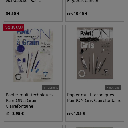
Gerstaecker Basic
Figueras Canson
34,50
€
10,45
€
dès
NOUVEAU
11 options
7 options
Papier multi-techniques
Papier multi-techniques
PaintON à Grain
PaintON Gris Clairefontaine
Clairefontaine
2,95
€
1,95
€
dès
dès