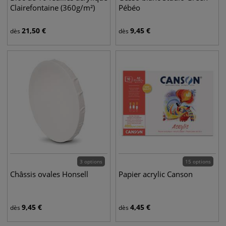
Clairefontaine (360g/m²)
Pébéo
21,50
€
9,45
€
dès
dès
3 options
15 options
Châssis ovales Honsell
Papier acrylic Canson
9,45
€
4,45
€
dès
dès