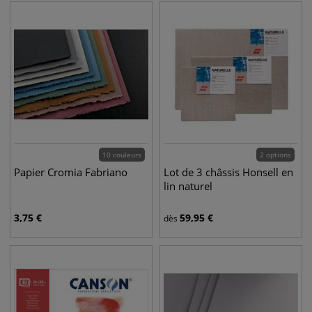
10 couleurs
2 options
Papier Cromia Fabriano
Lot de 3 châssis Honsell en
lin naturel
3,75
€
59,95
€
dès