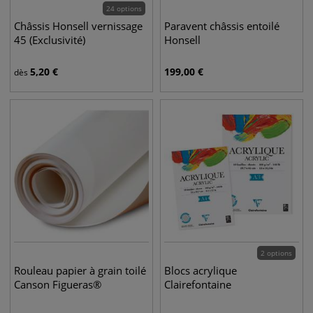
24 options
Châssis Honsell vernissage
Paravent châssis entoilé
45 (Exclusivité)
Honsell
5,20
€
199,00
€
dès
2 options
Rouleau papier à grain toilé
Blocs acrylique
Canson Figueras®
Clairefontaine