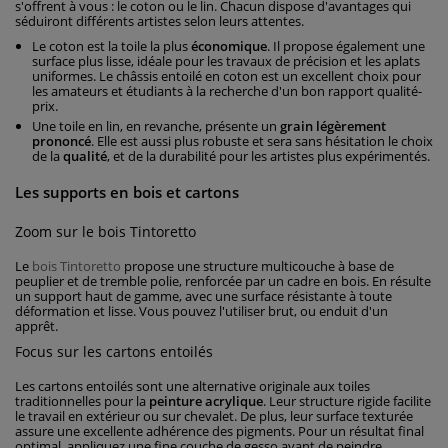
s'offrent à vous : le coton ou le lin. Chacun dispose d'avantages qui
séduiront différents artistes selon leurs attentes.
Le coton est la toile la plus
économique
. Il propose également une
surface plus lisse, idéale pour les travaux de précision et les aplats
uniformes. Le châssis entoilé en coton est un excellent choix pour
les amateurs et étudiants à la recherche d'un bon rapport qualité-
prix.
Une toile en lin, en revanche, présente un
grain légèrement
prononcé
. Elle est aussi plus robuste et sera sans hésitation le choix
de la
qualité
, et de la durabilité pour les artistes plus expérimentés.
Les supports en bois et cartons
Zoom sur le bois Tintoretto
Le
bois Tintoretto
propose une structure multicouche à base de
peuplier et de tremble polie, renforcée par un cadre en bois. En résulte
un support haut de gamme, avec une surface résistante à toute
déformation et lisse. Vous pouvez l'utiliser brut, ou enduit d'un
apprêt.
Focus sur les cartons entoilés
Les cartons entoilés sont une alternative originale aux toiles
traditionnelles pour la
peinture acrylique
. Leur structure rigide facilite
le travail en extérieur ou sur chevalet. De plus, leur surface texturée
assure une excellente adhérence des pigments. Pour un résultat final
optimal, appliquez une fine couche de gesso avant de peindre.