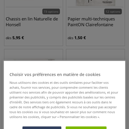
73 options
12 options
Chassis en lin Naturelle de
Papier multi-techniques
Honsell
PaintON Clairefontaine
5,95
€
1,50
€
dès
dès
Choisir vos préférences en matière de cookies
Nous utilisons des cookies et des outils similaires pour faciliter vos
achats, fournir nos services, pour comprendre comment les clients
utilisent nos services afin de pouvoir apporter des améliorations, et pour
présenter des publicités, y compris des publicités basées sur les centres
d’intérêt. Des services tiers ont également recours à ces outils dans le
cadre de notre affichage de publicités. Si vous ne souhaitez pas accepter
tous les cookies ou si vous souhaitez en savoir plus sur comment nous
40 options
13 options
utilisons les cookies, cliquer sur « Personnaliser les cookies ».
Châssis classico 2
Bois entoilé Gerstaecker
Gerstaecker