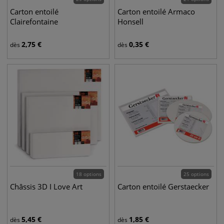
Carton entoilé
Carton entoilé Armaco
Clairefontaine
Honsell
2,75
€
0,35
€
dès
dès
18 options
25 options
Châssis 3D I Love Art
Carton entoilé Gerstaecker
5,45
€
1,85
€
dès
dès