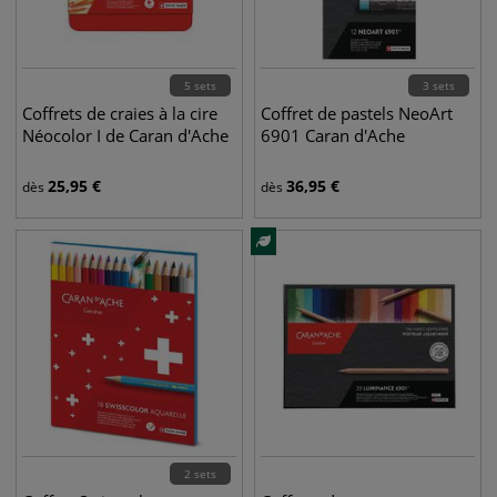
5 sets
3 sets
Coffrets de craies à la cire
Coffret de pastels NeoArt
Néocolor I de Caran d'Ache
6901 Caran d'Ache
25,95
€
36,95
€
dès
dès
2 sets