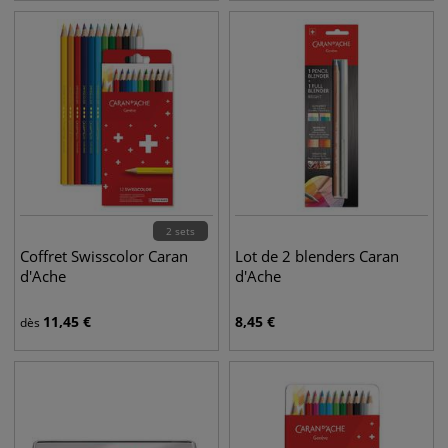
2 sets
Coffret Swisscolor Caran
Lot de 2 blenders Caran
d'Ache
d'Ache
11,45
€
8,45
€
dès