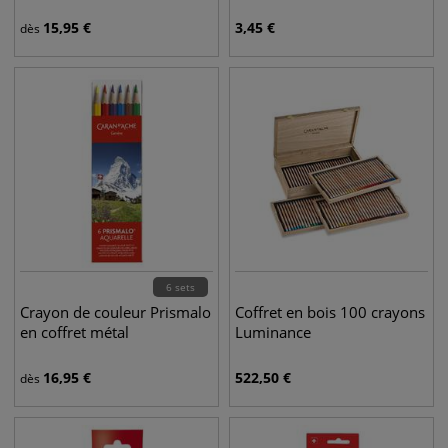
15,95
€
3,45
€
dès
6 sets
Crayon de couleur Prismalo
Coffret en bois 100 crayons
en coffret métal
Luminance
16,95
€
522,50
€
dès