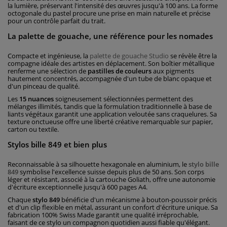
la lumière, préservant l'intensité des œuvres jusqu'à 100 ans. La forme
octogonale du pastel procure une prise en main naturelle et précise
pour un contrôle parfait du trait.
La palette de gouache, une référence pour les nomades
Compacte et ingénieuse, la
palette de gouache Studio
se révèle être la
compagne idéale des artistes en déplacement. Son boîtier métallique
renferme une sélection de
pastilles de couleurs
aux pigments
hautement concentrés, accompagnée d'un tube de blanc opaque et
d'un pinceau de qualité.
Les
15 nuances
soigneusement sélectionnées permettent des
mélanges illimités, tandis que la formulation traditionnelle à base de
liants végétaux garantit une application veloutée sans craquelures. Sa
texture onctueuse offre une liberté créative remarquable sur papier,
carton ou textile.
Stylos bille 849 et bien plus
Reconnaissable à sa silhouette hexagonale en aluminium, le
stylo bille
849
symbolise l'excellence suisse depuis plus de 50 ans. Son corps
léger et résistant, associé à la cartouche Goliath, offre une autonomie
d'écriture exceptionnelle jusqu'à 600 pages A4.
Chaque
stylo 849
bénéficie d'un mécanisme à bouton-poussoir précis
et d'un clip flexible en métal, assurant un confort d'écriture unique. Sa
fabrication 100% Swiss Made garantit une qualité irréprochable,
faisant de ce stylo un compagnon quotidien aussi fiable qu'élégant.