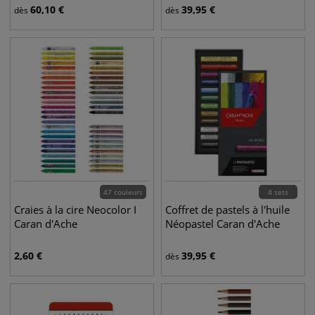
60,10
€
39,95
€
dès
dès
47 couleurs
4 sets
Craies à la cire Neocolor I
Coffret de pastels à l'huile
Caran d'Ache
Néopastel Caran d'Ache
2,60
€
39,95
€
dès