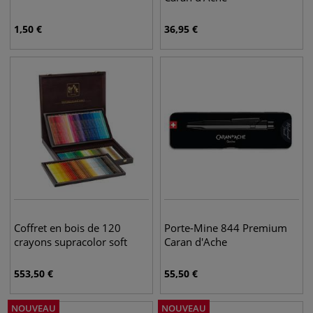
1,50
€
36,95
€
Coffret en bois de 120
Porte-Mine 844 Premium
crayons supracolor soft
Caran d'Ache
553,50
€
55,50
€
NOUVEAU
NOUVEAU