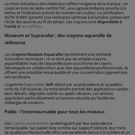
Le choix minutieux des matériaux reflète l'exigence de la marque : un
corps en bois de cèdre certifié FSC, une capsule brillante assortie à la
teinte, et l'indication précise du numéro de couleur. La certification
ASTM D-6901 garantit une résistance optimale à la lumière, préservant
l'éclat des œuvres au fil du temps. Ces crayons sont
disponibles à
l'unité
et
en coffrets
.
Museum et Supracolor : des crayons aquarelle de
référence
Les
crayons Museum Aquarelle
représentent une véritable
innovation technique : ce ne sont pas de simples crayons
aquarellables mais de l'aquarelle pure sous forme de crayon.
Développés en collaboration avec des aquarellistes professionnels, ils
offrent une solubilité remarquable et une concentration pigmentaire
extraordinaire.
La gamme
Supracolor
Soft
séduit par sa polyvalence et sa palette
riche de 120 nuances. Sa mine tendre permet des applications variées :
lavis délicats, dégradés subtils ou aplats vibrants. Les artistes
apprécient particulièrement sa texture veloutée qui facilite les
mélanges de couleurs.
Pablo : l'incontournable pour tous les niveaux
Ces
crayons permanents
se distinguent par leur polyvalence
remarquable. Sur papier lisse comme sur support texturé, leur mine
de qualité professionnelle offre une excellente tenue à la lumière et un