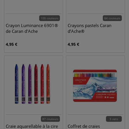
100 couleurs
84 couleurs
Crayon Luminance 6901®
Crayons pastels Caran
de Caran d'Ache
d’Ache®
4,95
€
4,95
€
87 couleurs
5 sets
Craie aquarellable à la cire
Coffret de craies