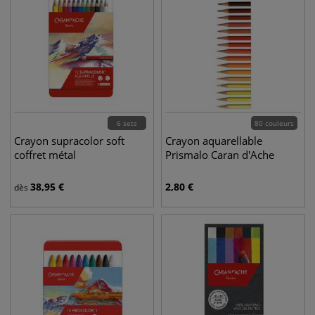
6 sets
80 couleurs
Crayon supracolor soft
Crayon aquarellable
coffret métal
Prismalo Caran d'Ache
38,95
€
2,80
€
dès