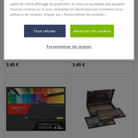
cadre de notre affichage de publicités. Si vous ne souhaitez pas accepter
tous les cookies ou si vous souhaitez en savoir plus sur comment nous
utilisons les cookies, cliquer sur « Personnaliser les cookies ».
Tout refuser
Autoriser les cookies
120 couleurs
96 couleurs
Crayons de couleurs
Pastel à l'huile Neopastel de
Personnaliser les cookies
aquarellables Supracolor de
Caran d'Ache
Caran d'Ache
3,45
€
3,45
€