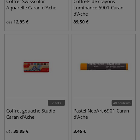
Coffret Swisscolor
Coffrets de crayons
Aquarelle Caran d'Ache
Luminance 6901 Caran
d'Ache
12,95
€
89,50
€
dès
2 sets
48 couleurs
Coffret gouache Studio
Pastel NeoArt 6901 Caran
Caran d'Ache
d'Ache
39,95
€
3,45
€
dès