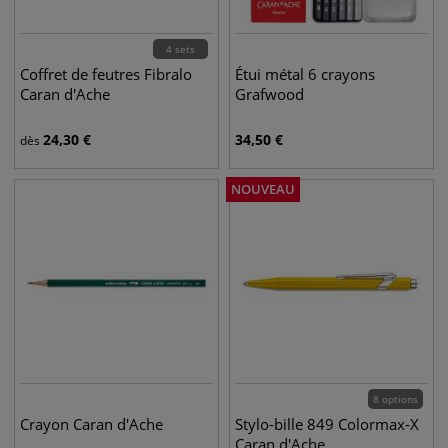
4 sets
Coffret de feutres Fibralo
Étui métal 6 crayons
Caran d'Ache
Grafwood
24,30
€
34,50
€
dès
NOUVEAU
8 options
Crayon Caran d'Ache
Stylo-bille 849 Colormax-X
Caran d'Ache