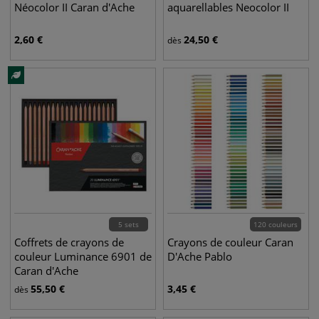
Néocolor II Caran d'Ache
aquarellables Neocolor II
2,60
€
24,50
€
dès
5 sets
120 couleurs
Coffrets de crayons de
Crayons de couleur Caran
couleur Luminance 6901 de
D'Ache Pablo
Caran d'Ache
55,50
€
3,45
€
dès