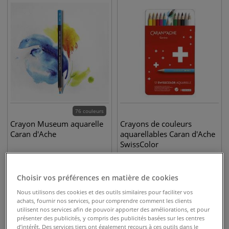
76 couleurs
Crayon Museum aquarelle
Crayons de couleurs
Caran d'Ache
aquarellables Caran d'Ache
SwissColor
4,95
€
16,95
€
dès
Choisir vos préférences en matière de cookies
Nous utilisons des cookies et des outils similaires pour faciliter vos
achats, fournir nos services, pour comprendre comment les clients
utilisent nos services afin de pouvoir apporter des améliorations, et pour
présenter des publicités, y compris des publicités basées sur les centres
d’intérêt. Des services tiers ont également recours à ces outils dans le