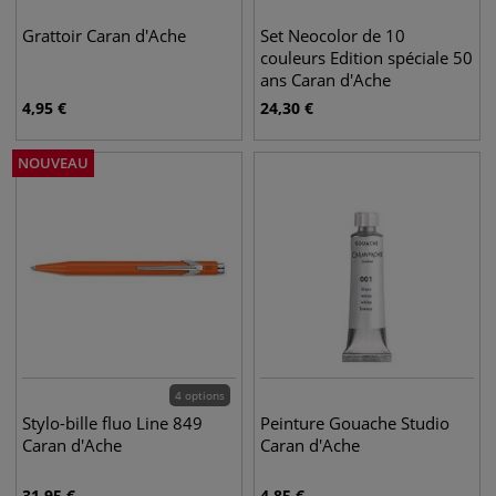
Grattoir Caran d'Ache
Set Neocolor de 10
couleurs Edition spéciale 50
ans Caran d'Ache
4,95
€
24,30
€
NOUVEAU
4 options
Stylo-bille fluo Line 849
Peinture Gouache Studio
Caran d'Ache
Caran d'Ache
31,95
€
4,85
€