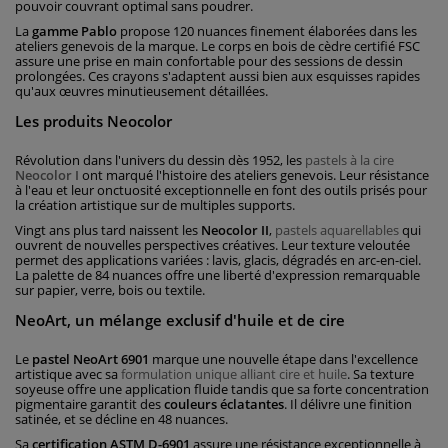
pouvoir couvrant optimal sans poudrer.
La
gamme Pablo
propose 120 nuances finement élaborées dans les
ateliers genevois de la marque. Le corps en bois de cèdre certifié FSC
assure une prise en main confortable pour des sessions de dessin
prolongées. Ces crayons s'adaptent aussi bien aux esquisses rapides
qu'aux œuvres minutieusement détaillées.
Les produits Neocolor
Révolution dans l'univers du dessin dès 1952, les
pastels à la cire
Neocolor I
ont marqué l'histoire des ateliers genevois. Leur résistance
à l'eau et leur onctuosité exceptionnelle en font des outils prisés pour
la création artistique sur de multiples supports.
Vingt ans plus tard naissent les
Neocolor II
,
pastels aquarellables
qui
ouvrent de nouvelles perspectives créatives. Leur texture veloutée
permet des applications variées : lavis, glacis, dégradés en arc-en-ciel.
La palette de 84 nuances offre une liberté d'expression remarquable
sur papier, verre, bois ou textile.
NeoArt, un mélange exclusif d'huile et de cire
Le
pastel NeoArt 6901
marque une nouvelle étape dans l'excellence
artistique avec sa
formulation unique alliant cire et huile
. Sa texture
soyeuse offre une application fluide tandis que sa forte concentration
pigmentaire garantit des
couleurs éclatantes
. Il délivre une finition
satinée, et se décline en 48 nuances.
Sa
certification ASTM D-6901
assure une résistance exceptionnelle à