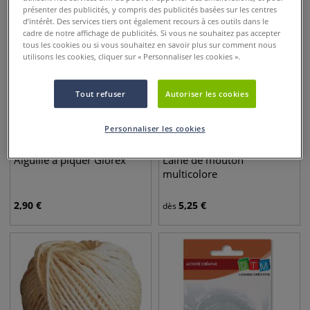
présenter des publicités, y compris des publicités basées sur les centres
d’intérêt. Des services tiers ont également recours à ces outils dans le
cadre de notre affichage de publicités. Si vous ne souhaitez pas accepter
tous les cookies ou si vous souhaitez en savoir plus sur comment nous
utilisons les cookies, cliquer sur « Personnaliser les cookies ».
Tout refuser
Autoriser les cookies
Personnaliser les cookies
11 couleurs
Aiguille à piquer Glorex
Laine de mouton
multicolore
2,90
€
5,25
€
dès