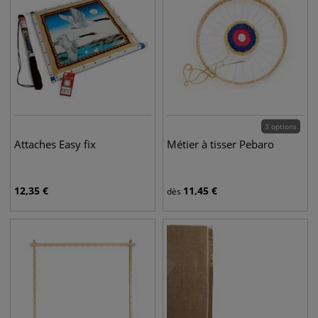
3 options
Attaches Easy fix
Métier à tisser Pebaro
12,35
€
11,45
€
dès