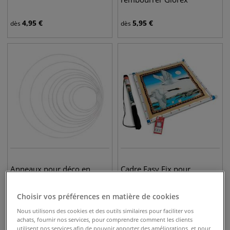
4,95
€
5,95
€
dès
dès
Anneaux pour déco en
Cadre Easy Fix pour
métal Glorex
peinture sur soie
Choisir vos préférences en matière de cookies
1,55
€
57,50
€
dès
Nous utilisons des cookies et des outils similaires pour faciliter vos
achats, fournir nos services, pour comprendre comment les clients
utilisent nos services afin de pouvoir apporter des améliorations, et pour