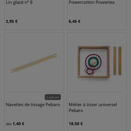
Lin glacé n° 8
Powercotton Powertex
2,95
€
6,45
€
2 options
Navettes de tissage Pebaro
Métier à tisser universel
Pebaro
1,40
€
18,50
€
dès