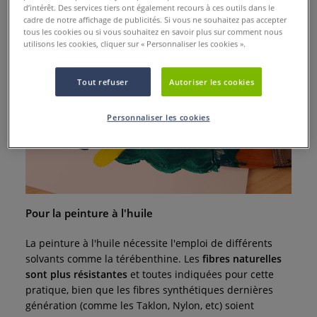
d’intérêt. Des services tiers ont également recours à ces outils dans le
cadre de notre affichage de publicités. Si vous ne souhaitez pas accepter
tous les cookies ou si vous souhaitez en savoir plus sur comment nous
utilisons les cookies, cliquer sur « Personnaliser les cookies ».
Tout refuser
Autoriser les cookies
Personnaliser les cookies
Pour la peinture à l'huile
La peinture à l'huile nécessite l'emploi de différents
solvants comme la térébenthine. Les
fibres naturelles
sont plus résistantes
et toutes indiquées pour cette
pratique, bien que les fibres synthétiques dernières
génération (comme les Taklon, Nylon, etc) soient