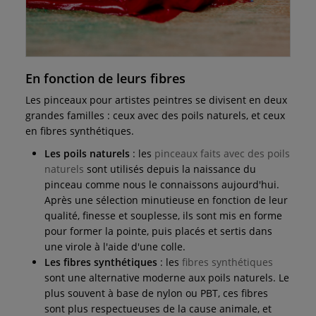
En fonction de leurs fibres
L'ART TRADITIONNEL
Pinceaux pour l'huile
Les pinceaux pour artistes peintres se divisent en deux
grandes familles : ceux avec des poils naturels, et ceux
Des pinceaux résistants et nerveux
en fibres synthétiques.
Découvrir →
Les poils naturels
: les
pinceaux faits avec des poils
naturels
sont utilisés depuis la naissance du
pinceau comme nous le connaissons aujourd'hui.
Après une sélection minutieuse en fonction de leur
qualité, finesse et souplesse, ils sont mis en forme
pour former la pointe, puis placés et sertis dans
une virole à l'aide d'une colle.
Les fibres synthétiques
: les
fibres synthétiques
sont une alternative moderne aux poils naturels. Le
plus souvent à base de nylon ou PBT, ces fibres
sont plus respectueuses de la cause animale, et