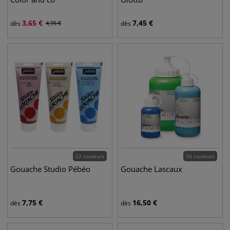
3,65
€
7,45
€
dès
4,95
€
dès
22 couleurs
34 couleurs
Gouache Studio Pébéo
Gouache Lascaux
7,75
€
16,50
€
dès
dès