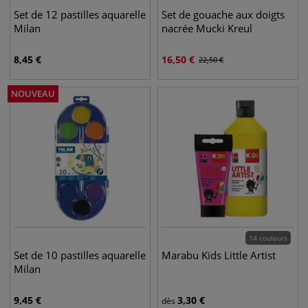
Set de 12 pastilles aquarelle
Set de gouache aux doigts
Milan
nacrée Mucki Kreul
8,45
€
16,50
€
22,50
€
NOUVEAU
14 couleurs
Set de 10 pastilles aquarelle
Marabu Kids Little Artist
Milan
9,45
€
3,30
€
dès