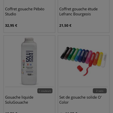
Coffret gouache Pébéo
Coffret gouache étude
Studio
Lefranc Bourgeois
32,95
€
21,50
€
1 couleurs
2 sets
Gouache liquide
Set de gouache solide O'
SoluGouache
Color