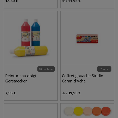
18,50
€
11,95
€
dès
10 couleurs
2 sets
Peinture au doigt
Coffret gouache Studio
Gerstaecker
Caran d'Ache
7,95
€
39,95
€
dès