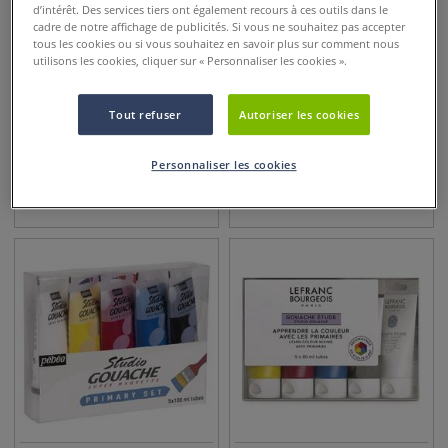
d’intérêt. Des services tiers ont également recours à ces outils dans le
cadre de notre affichage de publicités. Si vous ne souhaitez pas accepter
tous les cookies ou si vous souhaitez en savoir plus sur comment nous
utilisons les cookies, cliquer sur « Personnaliser les cookies ».
2 sets
Tout refuser
Autoriser les cookies
Coffrets de 12 pastilles de
Coffret de pastilles de
gouache Crée’Up
gouache Giotto
Personnaliser les cookies
3,95
€
5,95
€
dès