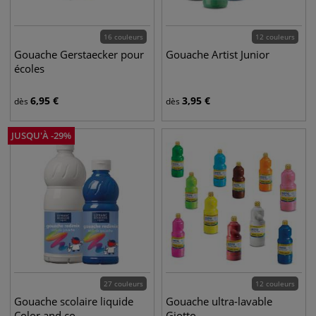
16 couleurs
12 couleurs
Gouache Gerstaecker pour
Gouache Artist Junior
écoles
6,95
€
3,95
€
dès
dès
JUSQU'À
-
29
%
27 couleurs
12 couleurs
Gouache scolaire liquide
Gouache ultra-lavable
Color and co
Giotto