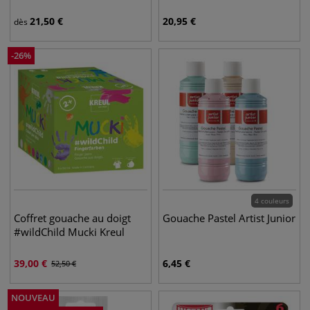
21,50
€
20,95
€
dès
-
26
%
4 couleurs
Coffret gouache au doigt
Gouache Pastel Artist Junior
#wildChild Mucki Kreul
39,00
€
6,45
€
52,50
€
NOUVEAU