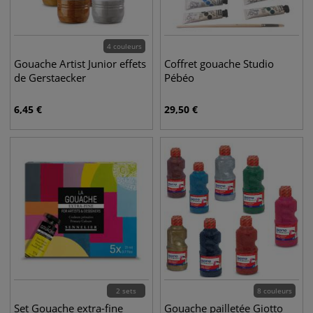
4 couleurs
Gouache Artist Junior effets
Coffret gouache Studio
de Gerstaecker
Pébéo
6,45
€
29,50
€
2 sets
8 couleurs
Set Gouache extra-fine
Gouache pailletée Giotto