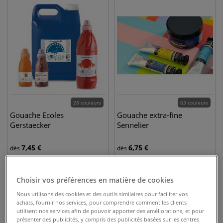
28 couleurs
63 couleurs
Gouache Ecoles
Gouache extra-fine
Gerstaecker
Sennelier
7,45
€
6,75
€
dès
dès
Choisir vos préférences en matière de cookies
Nous utilisons des cookies et des outils similaires pour faciliter vos
achats, fournir nos services, pour comprendre comment les clients
utilisent nos services afin de pouvoir apporter des améliorations, et pour
présenter des publicités, y compris des publicités basées sur les centres