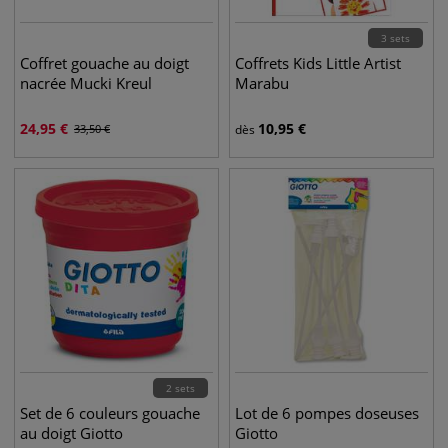
3 sets
Coffret gouache au doigt
Coffrets Kids Little Artist
nacrée Mucki Kreul
Marabu
24,95
€
10,95
€
33,50
€
dès
2 sets
Set de 6 couleurs gouache
Lot de 6 pompes doseuses
au doigt Giotto
Giotto