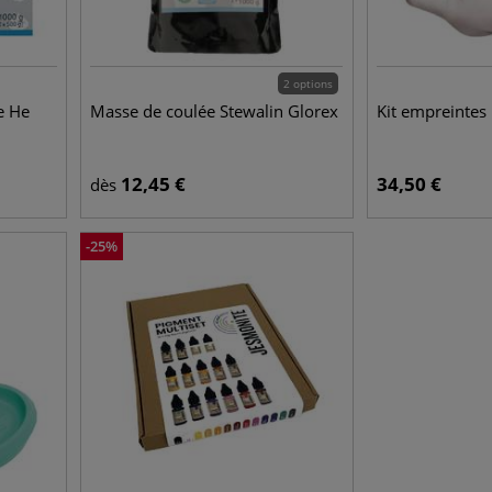
2 options
e He
Masse de coulée Stewalin Glorex
Kit empreintes
12,45
€
34,50
€
dès
-
25
%