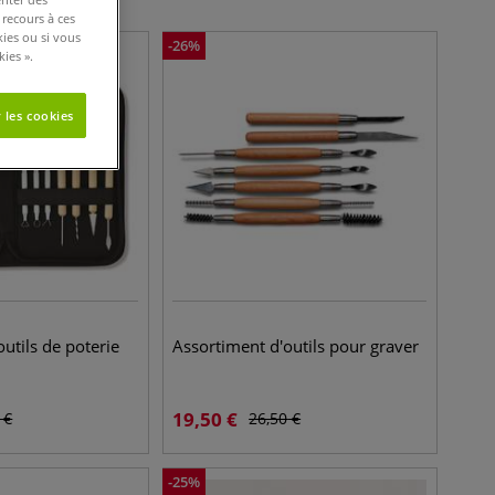
 recours à ces
kies ou si vous
-
26
%
ies ».
 les cookies
utils de poterie
Assortiment d'outils pour graver
19,50
€
€
26,50
€
-
25
%