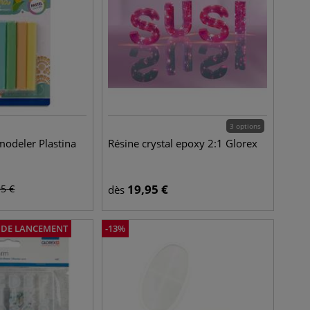
3 options
modeler Plastina
Résine crystal epoxy 2:1 Glorex
19,95
€
95
€
dès
X DE LANCEMENT
-
13
%