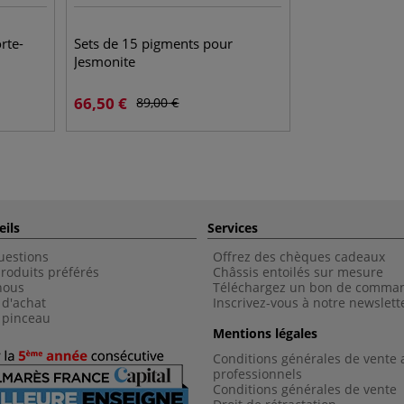
rte-
Sets de 15 pigments pour
Jesmonite
66,50
€
89,00
€
eils
Services
uestions
Offrez des chèques cadeaux
roduits préférés
Châssis entoilés sur mesure
nous
Téléchargez un bon de comma
 d'achat
Inscrivez-vous à notre newslett
 pinceau
Mentions légales
Conditions générales de vente 
professionnels
Conditions générales de vent
e