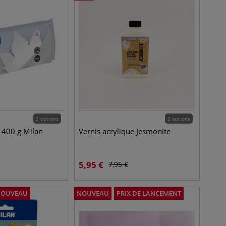
2 options
2 options
 400 g Milan
Vernis acrylique Jesmonite
5,95
€
7,95
€
NOUVEAU
NOUVEAU
PRIX DE LANCEMENT