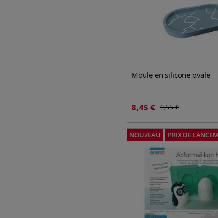
Moule en silicone ovale
8,45
€
9,55
€
NOUVEAU
PRIX DE LANCE