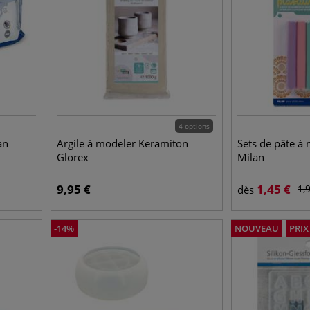
4 options
an
Argile à modeler Keramiton
Sets de pâte à 
Glorex
Milan
9,95
€
1,45
€
1,
dès
-
14
%
NOUVEAU
PRI