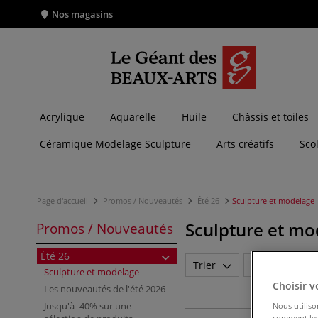
Nos magasins
Acrylique
Aquarelle
Huile
Châssis et toiles
Céramique Modelage Sculpture
Arts créatifs
Sco
Page d'accueil
Promos / Nouveautés
Été 26
Sculpture et modelage
Sculpture et mo
Promos / Nouveautés
Été 26
Trier
Marque
Sculpture et modelage
Choisir v
Les nouveautés de l'été 2026
Jusqu'à -40% sur une
Nous utiliso
comment les 