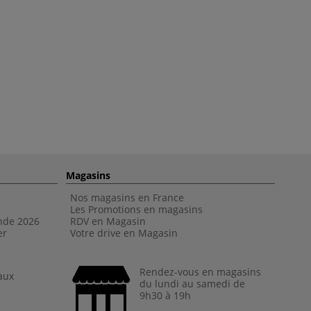
Magasins
Nos magasins en France
Les Promotions en magasins
nde 202
6
RDV en Magasin
er
Votre drive en Magasin
Rendez-vous en magasins
aux
du lundi au samedi de
9h30 à 19h