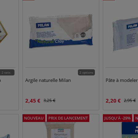
2 sets
2 options
o
Argile naturelle Milan
Pâte à modeler
2,45
€
2,20
€
3,25
€
2,95
€
NOUVEAU
PRIX DE LANCEMENT
JUSQU'À
-
29
%