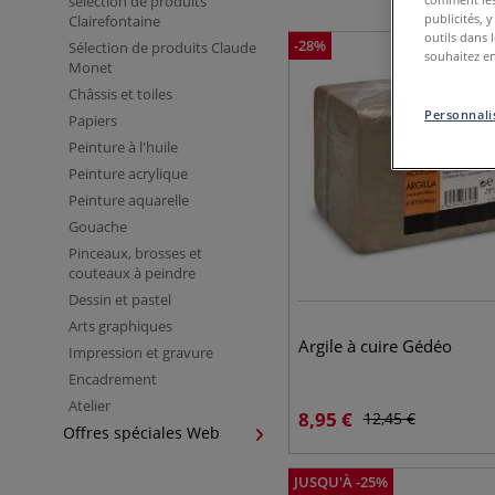
sélection de produits
publicités, 
Clairefontaine
outils dans 
-
28
%
Sélection de produits Claude
souhaitez en
Monet
Châssis et toiles
Personnalis
Papiers
Peinture à l'huile
Peinture acrylique
Peinture aquarelle
Gouache
Pinceaux, brosses et
couteaux à peindre
Dessin et pastel
Arts graphiques
Argile à cuire Gédéo
Impression et gravure
Encadrement
Atelier
8,95
€
12,45
€
Offres spéciales Web
JUSQU'À
-
25
%