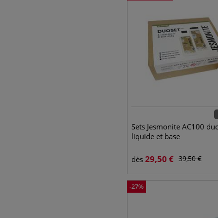
Sets Jesmonite AC100 du
liquide et base
29,50
€
39,50
€
dès
-
27
%