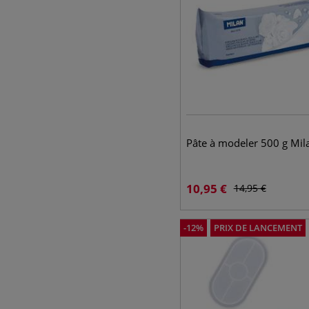
Pâte à modeler 500 g Mil
10,95
€
14,95
€
-
12
%
PRIX DE LANCEMENT