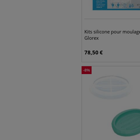
Kits silicone pour moulag
Glorex
78,50
€
-
8
%