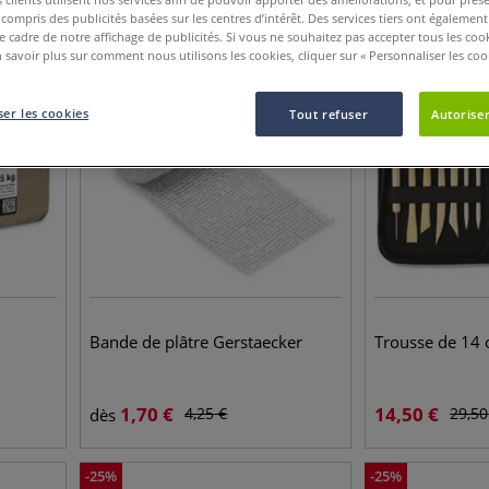
y compris des publicités basées sur les centres d’intérêt. Des services tiers ont également
le cadre de notre affichage de publicités. Si vous ne souhaitez pas accepter tous les coo
JUSQU'À
-
60
%
-
51
%
 savoir plus sur comment nous utilisons les cookies, cliquer sur « Personnaliser les cook
er les cookies
Tout refuser
Autoriser
Bande de plâtre Gerstaecker
Trousse de 14 o
1,70
€
14,50
€
4,25
€
29,50
dès
-
25
%
-
25
%