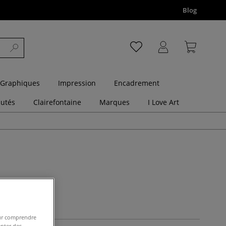
Blog
 Graphiques
Impression
Encadrement
utés
Clairefontaine
Marques
I Love Art
tères de filtres
pour comprendre
enter des