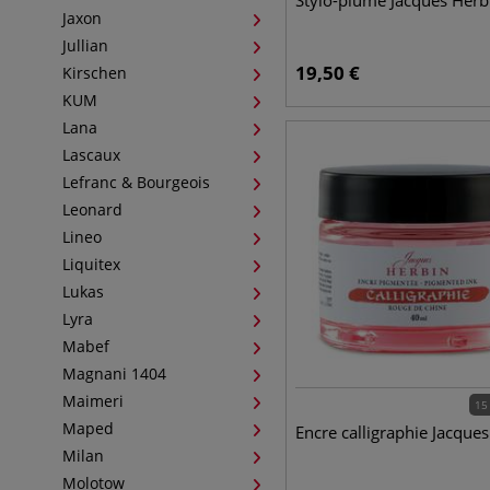
Stylo-plume Jacques Herb
Jaxon
Jullian
19,50
€
Kirschen
KUM
Lana
Lascaux
Lefranc & Bourgeois
Leonard
Lineo
Liquitex
Lukas
Lyra
Mabef
Magnani 1404
Maimeri
15
Maped
Encre calligraphie Jacque
Milan
Molotow