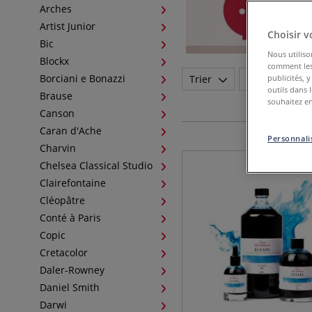
Arches
Artist Junior
Choisir v
Bic
Nous utiliso
Blockx
comment les 
Borciani e Bonazzi
publicités, 
Trier
Marque
outils dans 
Brause
souhaitez en
Canson
Caran d'Ache
Personnalis
Charvin
Chelsea Classical Studio
Clairefontaine
Cléopâtre
Conté à Paris
Copic
Cretacolor
Daler-Rowney
Daniel Smith
Darwi