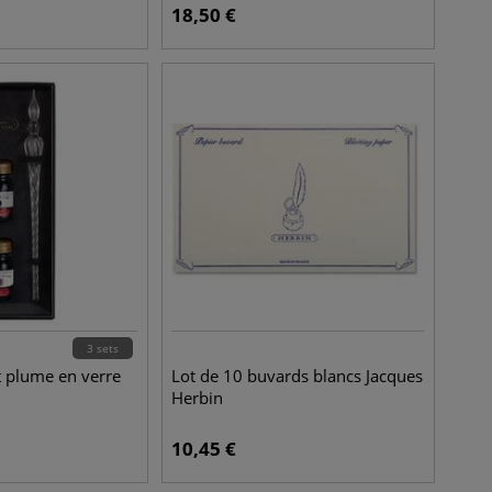
18,50
€
3 sets
t plume en verre
Lot de 10 buvards blancs Jacques
Herbin
10,45
€