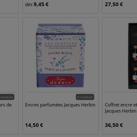
9,45
€
27,50
€
dès
 couleurs
6 couleurs
urs de
Encres parfumées Jacques Herbin
Coffret encre e
Jacques Herbin
14,50
€
36,50
€