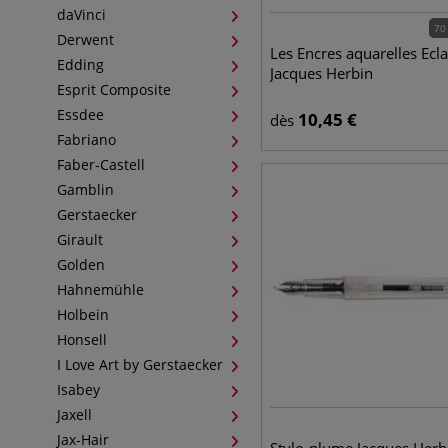
daVinci
70
Derwent
Les Encres aquarelles Ecla
Edding
Jacques Herbin
Esprit Composite
Essdee
10,45
€
dès
Fabriano
Faber-Castell
Gamblin
Gerstaecker
Girault
Golden
Hahnemühle
Holbein
Honsell
I Love Art by Gerstaecker
Isabey
Jaxell
Jax-Hair