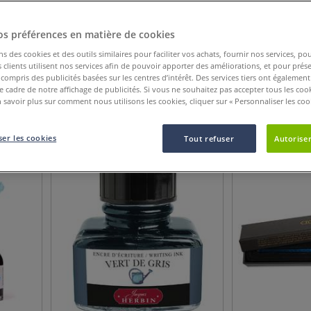
os préférences en matière de cookies
ns des cookies et des outils similaires pour faciliter vos achats, fournir nos services, 
clients utilisent nos services afin de pouvoir apporter des améliorations, et pour prés
y compris des publicités basées sur les centres d’intérêt. Des services tiers ont également
Catégorie de produit
Nouveauté
Afficher plus de cri
le cadre de notre affichage de publicités. Si vous ne souhaitez pas accepter tous les coo
 savoir plus sur comment nous utilisons les cookies, cliquer sur « Personnaliser les cook
45
Articles
er les cookies
Tout refuser
Autoriser