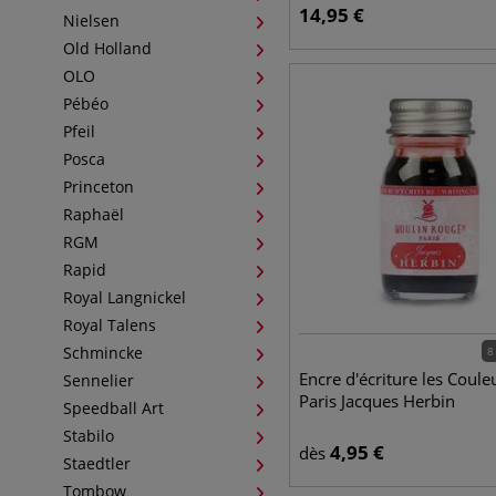
14,95
€
Nielsen
Old Holland
OLO
Pébéo
Pfeil
Posca
Princeton
Raphaël
RGM
Rapid
Royal Langnickel
Royal Talens
Schmincke
8
Encre d'écriture les Coule
Sennelier
Paris Jacques Herbin
Speedball Art
Stabilo
4,95
€
dès
Staedtler
Tombow