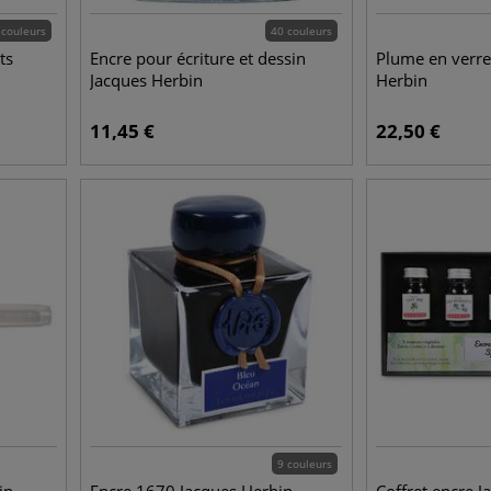
 couleurs
40 couleurs
ts
Encre pour écriture et dessin
Plume en verre
Jacques Herbin
Herbin
11,45
€
22,50
€
9 couleurs