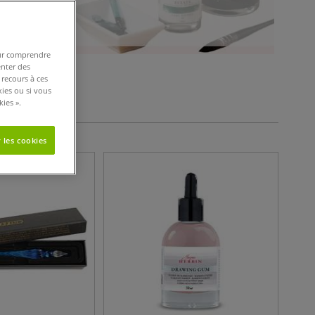
pour comprendre
enter des
 recours à ces
tères de filtres
kies ou si vous
ies ».
 les cookies