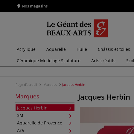
Nos magasins
Acrylique
Aquarelle
Huile
Châssis et toiles
Céramique Modelage Sculpture
Arts créatifs
Sco
Page d'accueil
Marques
Jacques Herbin
Jacques Herbin
Marques
Jacques Herbin
3M
Aquarelle de Provence
Ara