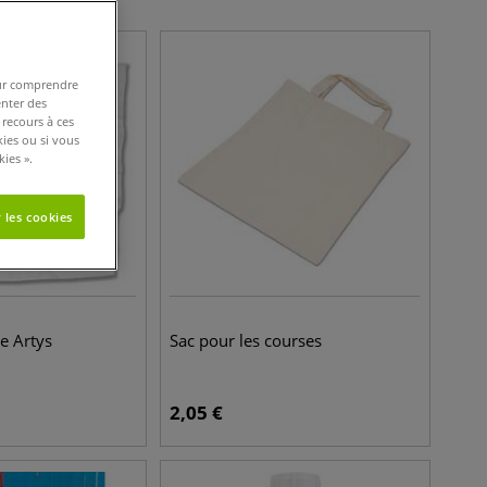
pour comprendre
enter des
 recours à ces
kies ou si vous
ies ».
 les cookies
e Artys
Sac pour les courses
2,05
€