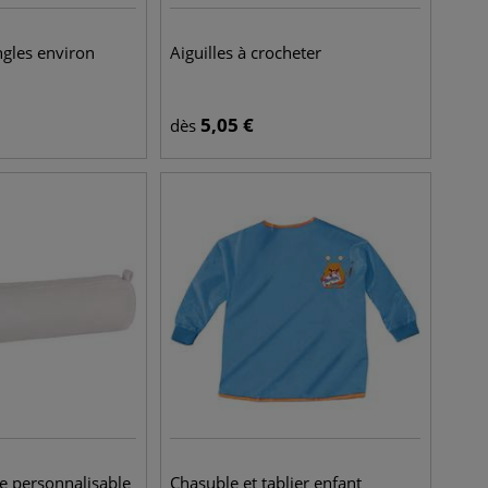
ngles environ
Aiguilles à crocheter
5,05
€
dès
e personnalisable
Chasuble et tablier enfant