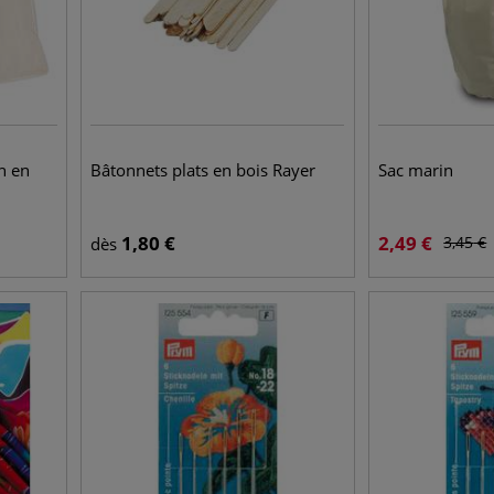
on en
Bâtonnets plats en bois Rayer
Sac marin
1,80
€
2,49
€
3,45
€
dès