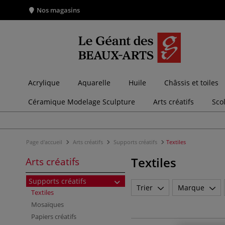
Nos magasins
Acrylique
Aquarelle
Huile
Châssis et toiles
Céramique Modelage Sculpture
Arts créatifs
Sco
Page d'accueil
Arts créatifs
Supports créatifs
Textiles
Textiles
Arts créatifs
Supports créatifs
Trier
Marque
Textiles
Mosaïques
Papiers créatifs