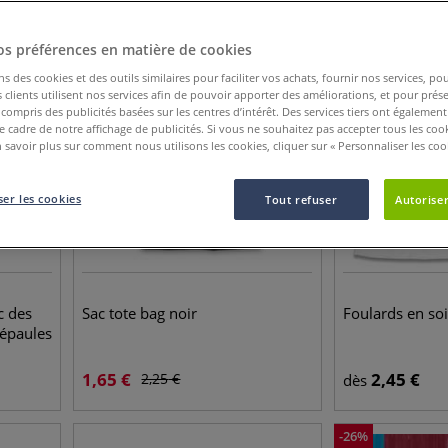
-
27
%
os préférences en matière de cookies
ns des cookies et des outils similaires pour faciliter vos achats, fournir nos services, 
clients utilisent nos services afin de pouvoir apporter des améliorations, et pour prés
y compris des publicités basées sur les centres d’intérêt. Des services tiers ont également
le cadre de notre affichage de publicités. Si vous ne souhaitez pas accepter tous les coo
 savoir plus sur comment nous utilisons les cookies, cliquer sur « Personnaliser les cook
er les cookies
Tout refuser
Autoriser
c des
Sac tote bag noir
Foulards en soi
 épaules
1,65
€
2,45
€
2,25
€
dès
-
26
%