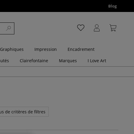
Blog
 Graphiques
Impression
Encadrement
utés
Clairefontaine
Marques
I Love Art
us de critères de filtres