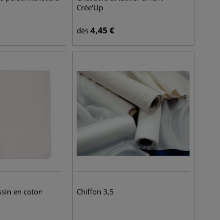
Crée'Up
4,45
€
dès
sin en coton
Chiffon 3,5