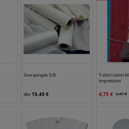
Soie pongée 5/8
T-shirt coton b
impression
15,45
€
4,75
€
6,45
€
dès