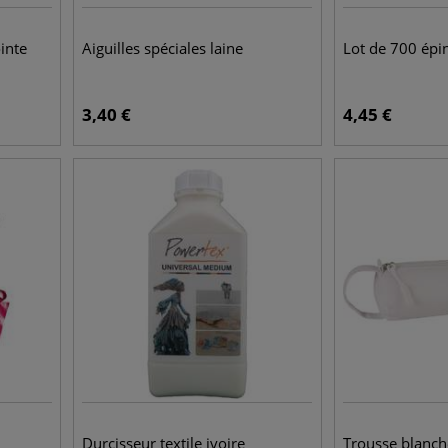
inte
Aiguilles spéciales laine
Lot de 700 épi
3,40
€
4,45
€
Durcisseur textile ivoire
Trousse blanch