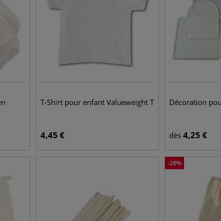
en
T-Shirt pour enfant Valueweight T
Décoration pou
4,45
€
4,25
€
dès
-
28
%