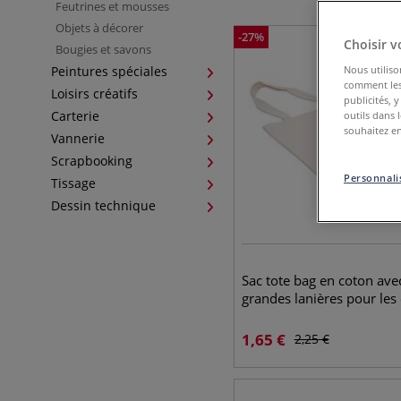
Feutrines et mousses
Objets à décorer
-
27
%
Choisir v
Bougies et savons
Peintures spéciales
Nous utiliso
comment les 
Loisirs créatifs
publicités, 
Carterie
outils dans 
souhaitez en
Vannerie
Scrapbooking
Personnalis
Tissage
Dessin technique
Sac tote bag en coton ave
grandes lanières pour les
1,65
€
2,25
€