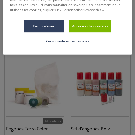
tous les cookies ou si vous souhaitez en savoir plus sur comment nous
utilisons les cookies, cliquer sur « Personnaliser les cookies ».
16 couleurs
48 couleurs
Engobes BOTZ
Engobes Speedball
Tout refuser
Autoriser les cookies
Personnaliser les cookies
10,95
€
6,95
€
dès
dès
14 couleurs
Engobes Terra Color
Set d'engobes Botz