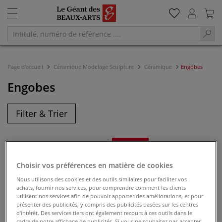
Page d'accueil
Céramique Modelage Sculpture
Céramique
Engobes
Engobes
Filter & Trier
NOUVEAU
Choisir vos préférences en matière de cookies
Nous utilisons des cookies et des outils similaires pour faciliter vos
achats, fournir nos services, pour comprendre comment les clients
utilisent nos services afin de pouvoir apporter des améliorations, et pour
présenter des publicités, y compris des publicités basées sur les centres
d’intérêt. Des services tiers ont également recours à ces outils dans le
cadre de notre affichage de publicités. Si vous ne souhaitez pas accepter