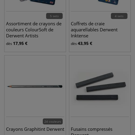
5 sets
4 sets
Assortiment de crayons de
Coffrets de craie
couleurs ColourSoft de
aquarellables Derwent
Derwent Artists
Inktense
17,95
€
43,95
€
dès
dès
24 couleurs
Crayons Graphitint Derwent
Fusains compressés