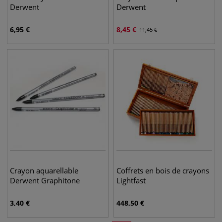
Derwent
Derwent
6,95
€
8,45
€
11,45
€
Crayon aquarellable
Coffrets en bois de crayons
Derwent Graphitone
Lightfast
3,40
€
448,50
€