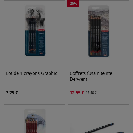
-
26
%
Lot de 4 crayons Graphic
Coffrets fusain teinté
Derwent
7,25
€
12,95
€
17,50
€