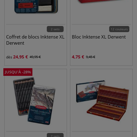
2 sets
12 couleurs
Coffret de blocs Inktense XL
Bloc Inktense XL Derwent
Derwent
24,95
€
4,75
€
dès
49,95
€
9,45
€
JUSQU'À
-
28
%
2 sets