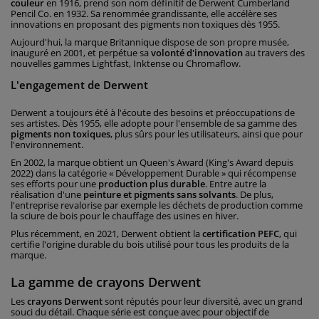
couleur
en 1916, prend son nom définitif de Derwent Cumberland
Pencil Co. en 1932. Sa renommée grandissante, elle accélère ses
innovations en proposant des pigments non toxiques dès 1955.
Aujourd'hui, la marque Britannique dispose de son propre musée,
inauguré en 2001, et perpétue sa
volonté d'innovation
au travers des
nouvelles gammes Lightfast, Inktense ou Chromaflow.
L'engagement de Derwent
Derwent a toujours été à l'écoute des besoins et préoccupations de
ses artistes. Dès 1955, elle adopte pour l'ensemble de sa gamme des
pigments non toxiques
, plus sûrs pour les utilisateurs, ainsi que pour
l'environnement.
En 2002, la marque obtient un Queen's Award (King's Award depuis
2022) dans la catégorie « Développement Durable » qui récompense
ses efforts pour une
production plus durable
. Entre autre la
réalisation d'une
peinture et pigments sans solvants
. De plus,
l'entreprise revalorise par exemple les déchets de production comme
la sciure de bois pour le chauffage des usines en hiver.
Plus récemment, en 2021, Derwent obtient la
certification PEFC
, qui
certifie l'origine durable du bois utilisé pour tous les produits de la
marque.
La gamme de crayons Derwent
Les
crayons Derwent
sont réputés pour leur diversité, avec un grand
souci du détail. Chaque série est conçue avec pour objectif de