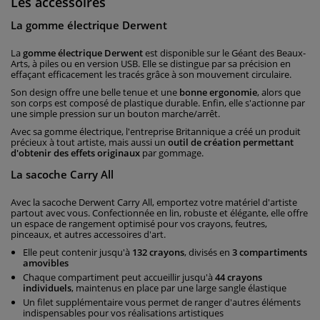
Les accessoires
La gomme électrique Derwent
La
gomme électrique Derwent
est disponible sur le Géant des Beaux-
Arts, à piles ou en version USB. Elle se distingue par sa précision en
effaçant efficacement les tracés grâce à son mouvement circulaire.
Son design offre une belle tenue et une
bonne ergonomie
, alors que
son corps est composé de plastique durable. Enfin, elle s'actionne par
une simple pression sur un bouton marche/arrêt.
Avec sa gomme électrique, l'entreprise Britannique a créé un produit
précieux à tout artiste, mais aussi un
outil de création permettant
d'obtenir des effets originaux
par gommage.
La sacoche Carry All
Avec la sacoche Derwent Carry All, emportez votre matériel d'artiste
partout avec vous. Confectionnée en lin, robuste et élégante, elle offre
un espace de rangement optimisé pour vos crayons, feutres,
pinceaux, et autres accessoires d'art.
Elle peut contenir jusqu'à
132 crayons
, divisés en
3 compartiments
amovibles
Chaque compartiment peut accueillir jusqu'à
44 crayons
individuels
, maintenus en place par une large sangle élastique
Un filet supplémentaire vous permet de ranger d'autres éléments
indispensables pour vos réalisations artistiques