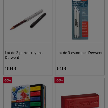
Lot de 2 porte-crayons
Lot de 3 estompes Derwent
Derwent
13,95
€
6,45
€
-
50
%
-
50
%