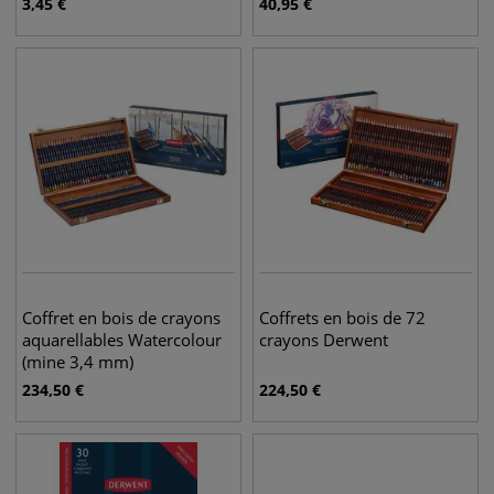
3,45
€
40,95
€
Coffret en bois de crayons
Coffrets en bois de 72
aquarellables Watercolour
crayons Derwent
(mine 3,4 mm)
234,50
€
224,50
€