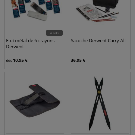
4 sets
Etui métal de 6 crayons
Sacoche Derwent Carry All
Derwent
10,95
€
36,95
€
dès