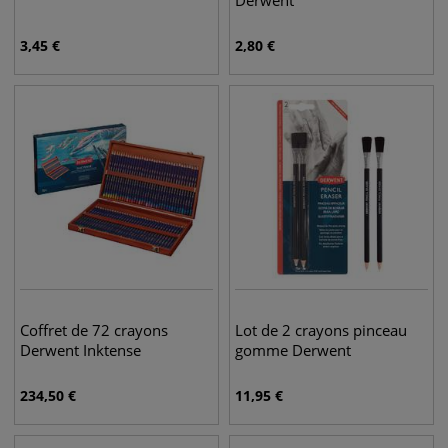
Derwent
3,45
€
2,80
€
Coffret de 72 crayons
Lot de 2 crayons pinceau
Derwent Inktense
gomme Derwent
234,50
€
11,95
€