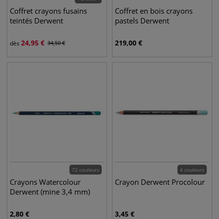
Coffret crayons fusains
Coffret en bois crayons
teintés Derwent
pastels Derwent
24,95
€
219,00
€
dès
34,50
€
72 couleurs
4 couleurs
Crayons Watercolour
Crayon Derwent Procolour
Derwent (mine 3,4 mm)
2,80
€
3,45
€