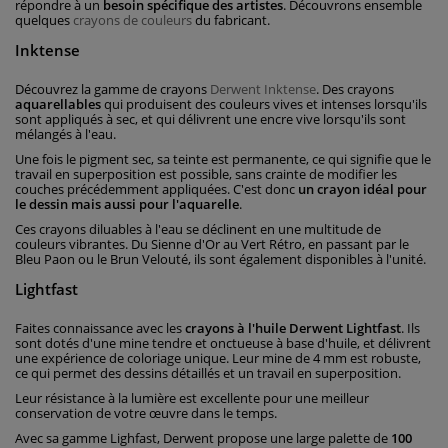
répondre à un
besoin spécifique des artistes
. Découvrons ensemble
quelques
crayons de couleurs
du fabricant.
Inktense
Découvrez la gamme de crayons
Derwent Inktense
. Des crayons
aquarellables
qui produisent des couleurs vives et intenses lorsqu'ils
sont appliqués à sec, et qui délivrent une encre vive lorsqu'ils sont
mélangés à l'eau.
Une fois le pigment sec, sa teinte est permanente, ce qui signifie que le
travail en superposition est possible, sans crainte de modifier les
couches précédemment appliquées. C'est donc
un crayon idéal pour
le dessin mais aussi pour l'aquarelle
.
Ces crayons diluables à l'eau se déclinent en une multitude de
couleurs vibrantes. Du Sienne d'Or au Vert Rétro, en passant par le
Bleu Paon ou le Brun Velouté, ils sont également disponibles à l'unité.
Lightfast
Faites connaissance avec les
crayons à l'huile Derwent Lightfast
. Ils
sont dotés d'une mine tendre et onctueuse à base d'huile, et délivrent
une expérience de coloriage unique. Leur mine de 4 mm est robuste,
ce qui permet des dessins détaillés et un travail en superposition.
Leur résistance à la lumière est excellente pour une meilleur
conservation de votre œuvre dans le temps.
Avec sa gamme Lighfast, Derwent propose une large palette de
100