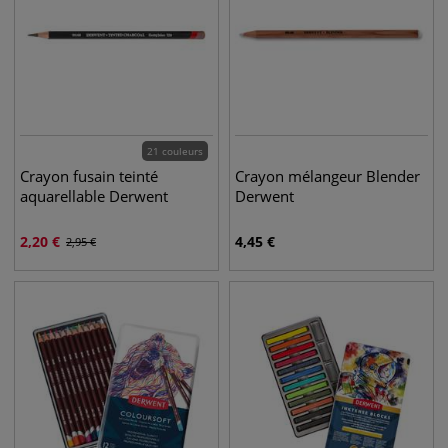
21 couleurs
Crayon fusain teinté
Crayon mélangeur Blender
aquarellable Derwent
Derwent
2,20
€
4,45
€
2,95
€