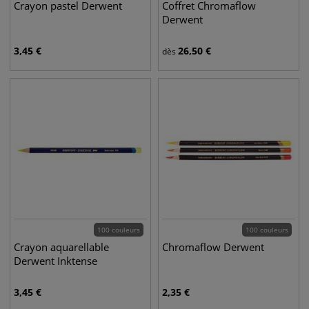
Crayon pastel Derwent
Coffret Chromaflow
Derwent
3,45
€
26,50
€
dès
100 couleurs
100 couleurs
Crayon aquarellable
Chromaflow Derwent
Derwent Inktense
3,45
€
2,35
€