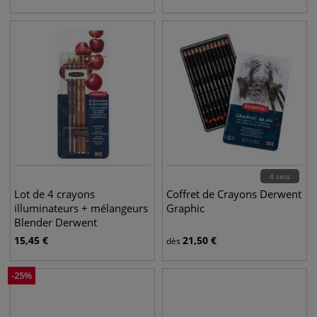
4 sets
Lot de 4 crayons
Coffret de Crayons Derwent
illuminateurs + mélangeurs
Graphic
Blender Derwent
15,45
€
21,50
€
dès
-
25
%