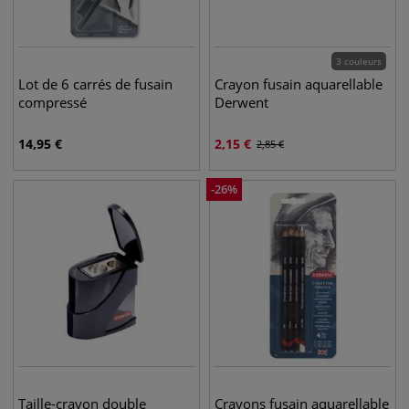
3 couleurs
Lot de 6 carrés de fusain
Crayon fusain aquarellable
compressé
Derwent
14,95
€
2,15
€
2,85
€
-
26
%
Taille-crayon double
Crayons fusain aquarellable