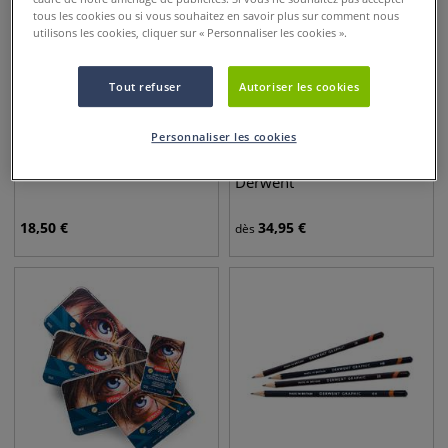
tous les cookies ou si vous souhaitez en savoir plus sur comment nous
utilisons les cookies, cliquer sur « Personnaliser les cookies ».
Tout refuser
Autoriser les cookies
Personnaliser les cookies
4 sets
Gomme Electrique Derwent
Crayon à dessin Drawing
Derwent
18,50
€
34,95
€
dès