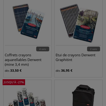
4 sets
2 sets
Coffrets crayons
Etui de crayons Derwent
aquarellables Derwent
Graphitint
(mine 3,4 mm)
33,50
€
36,95
€
dès
dès
JUSQU'À
-
27
%