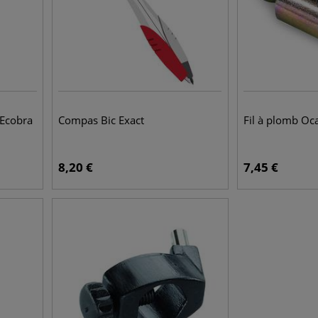
Ecobra
Compas Bic Exact
Fil à plomb Oc
8,20
€
7,45
€