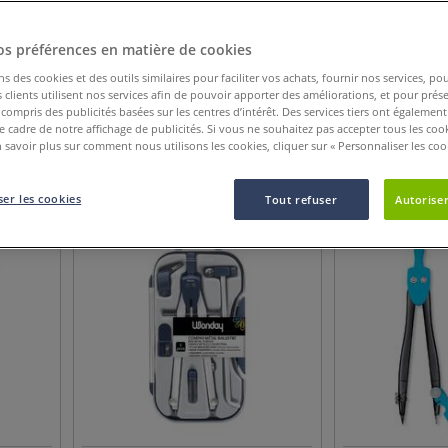
 au meilleur prix.
tistes partenaires sur notre blog pour
perfectionner votre technique
dès aujo
os préférences en matière de cookies
ns des cookies et des outils similaires pour faciliter vos achats, fournir nos services, 
clients utilisent nos services afin de pouvoir apporter des améliorations, et pour prés
Catégorie de produit
Nouveauté
Afficher plus de cri
y compris des publicités basées sur les centres d’intérêt. Des services tiers ont également
le cadre de notre affichage de publicités. Si vous ne souhaitez pas accepter tous les coo
 savoir plus sur comment nous utilisons les cookies, cliquer sur « Personnaliser les cook
30
Articles
er les cookies
Tout refuser
Autoriser