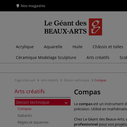
Nos magasins
Acrylique
Aquarelle
Huile
Châssis et toiles
Céramique Modelage Sculpture
Arts créatifs
Sco
Page d'accueil
Arts créatifs
Dessin technique
Compas
Compas
Arts créatifs
Dessin technique
Le
compas
est un instrument de
Compas
précision. Utilisé en mathémat
Gabarits
Chez Le Géant des Beaux-Arts, 
Règles et équerres
professionnel
pour vos projets