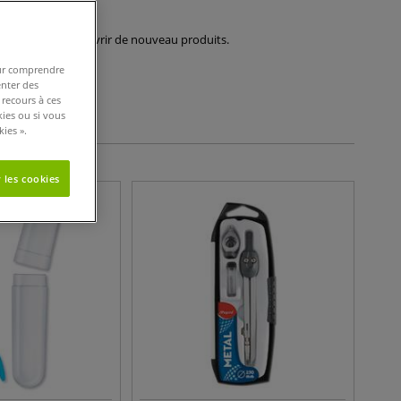
urd'hui ou découvrir de nouveau produits.
pour comprendre
enter des
tères de filtres
 recours à ces
kies ou si vous
ies ».
 les cookies