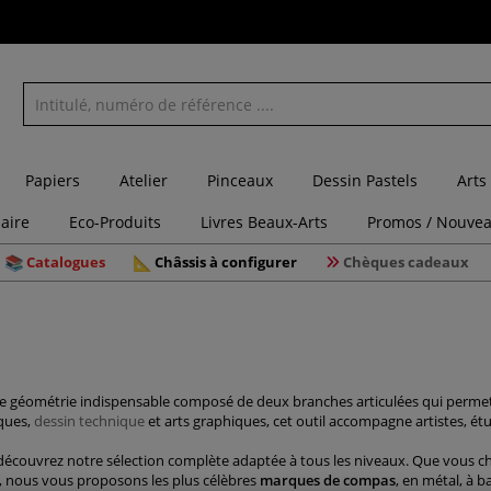
Papiers
Atelier
Pinceaux
Dessin Pastels
Arts
laire
Eco-Produits
Livres Beaux-Arts
Promos / Nouvea
Catalogues
Châssis à configurer
Chèques cadeaux
 géométrie indispensable composé de deux branches articulées qui permet de
iques,
dessin technique
et arts graphiques, cet outil accompagne artistes, étu
découvrez notre sélection complète adaptée à tous les niveaux. Que vous 
, nous vous proposons les plus célèbres
marques de compas
, en métal, à 