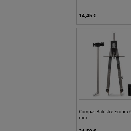
14,45
€
Compas Balustre Ecobra 
mm
31,50
€