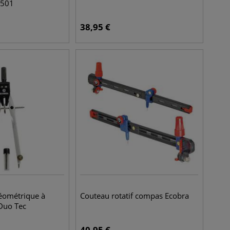
X501
38,95
€
éométrique à
Couteau rotatif compas Ecobra
Duo Tec
40,95
€