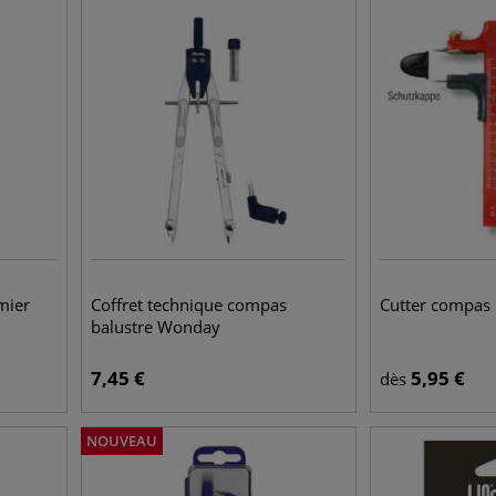
mier
Coffret technique compas
Cutter compas
balustre Wonday
7,45
€
5,95
€
dès
NOUVEAU