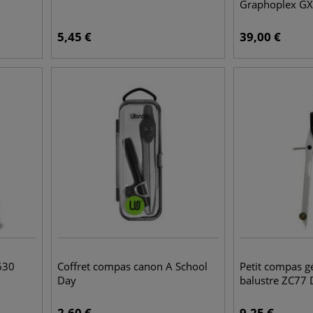
Graphoplex G
5,45
€
39,00
€
630
Coffret compas canon A School
Petit compas g
Day
balustre ZC77 
2,60
€
9,25
€