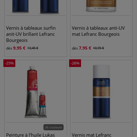
Vernis à tableaux surfin
Vernis à tableaux anti-UV
anit-UV brillant Lefranc
mat Lefranc Bourgeois
Bourgeois
9,95
€
7,95
€
dès
13,45
€
dès
10,95
€
-
25
%
-
26
%
36 couleurs
Peinture à l'huile Lukas
Vernis mat Lefranc