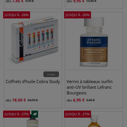
7,45
€
9,95
€
dès
9,95
€
dès
13,45
€
JUSQU'À
-
26
%
JUSQU'À
-
26
%
3 sets
Coffrets d'huile Cobra Study
Vernis à tableaux surfin
anti-UV brillant Lefranc
Bourgeois
18,50
€
6,95
€
dès
24,95
€
dès
9,45
€
JUSQU'À
-
27
%
JUSQU'À
-
27
%