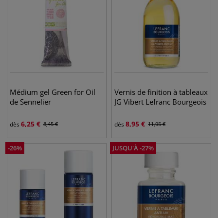
Médium gel Green for Oil
Vernis de finition à tableaux
de Sennelier
JG Vibert Lefranc Bourgeois
6,25
€
8,95
€
dès
8,45
€
dès
11,95
€
-
26
%
JUSQU'À
-
27
%