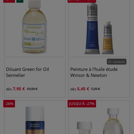
61 couleurs
Diluant Green for Oil
Peinture à l'huile étude
Sennelier
Winsor & Newton
7,95
€
5,45
€
dès
10,95
€
dès
7,25
€
-
26
%
JUSQU'À
-
27
%