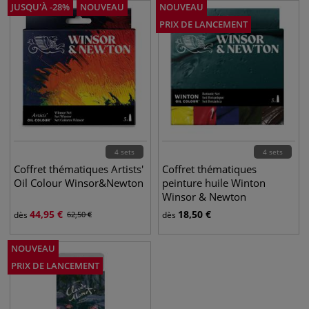
JUSQU'À
-
28
%
NOUVEAU
NOUVEAU
PRIX DE LANCEMENT
4 sets
4 sets
Coffret thématiques Artists'
Coffret thématiques
Oil Colour Winsor&Newton
peinture huile Winton
Winsor & Newton
44,95
€
18,50
€
dès
62,50
€
dès
NOUVEAU
PRIX DE LANCEMENT