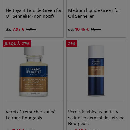
Nettoyant Liquide Green for
Médium liquide Green for
Oil Sennelier (non nocif)
Oil Sennelier
7,95
€
10,45
€
dès
10,95
€
dès
14,50
€
JUSQU'À
-
27
%
-
26
%
Vernis à retoucher satiné
Vernis à tableaux anti-UV
Lefranc Bourgeois
satiné en aérosol de Lefranc
Bourgeois