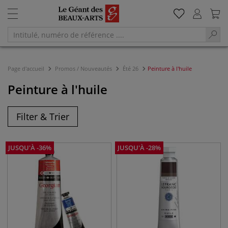
Page d'accueil
Promos / Nouveautés
Été 26
Peinture à l'huile
Peinture à l'huile
Filter & Trier
JUSQU'À
-
36
%
JUSQU'À
-
28
%