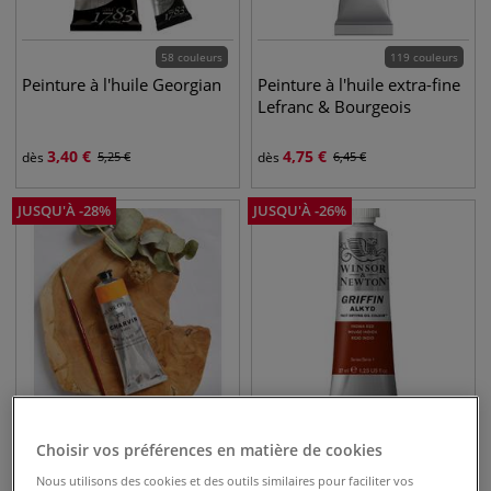
58 couleurs
119 couleurs
Peinture à l'huile Georgian
Peinture à l'huile extra-fine
Lefranc & Bourgeois
3,40
€
4,75
€
dès
5,25
€
dès
6,45
€
JUSQU'À
-
28
%
JUSQU'À
-
26
%
150 couleurs
48 couleurs
Choisir vos préférences en matière de cookies
Peinture Huile Super-Fine
Peinture alkyde extra-fine
Nous utilisons des cookies et des outils similaires pour faciliter vos
Charvin
Griffin Winsor et Newton