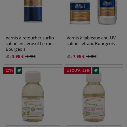
Vernis à retoucher surfin
Vernis à tableaux anti-UV
satiné en aérosol Lefranc
satiné Lefranc Bourgeois
Bourgeois
9,95
€
7,95
€
dès
13,45
€
dès
10,95
€
-
27
%
JUSQU'À
-
28
%