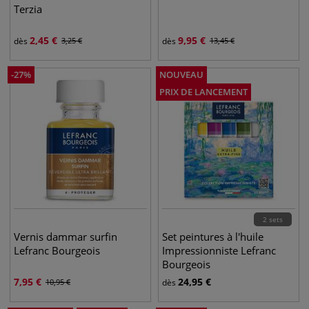
Terzia
2,45
€
9,95
€
dès
3,25
€
dès
13,45
€
-
27
%
NOUVEAU
PRIX DE LANCEMENT
2 sets
Vernis dammar surfin
Set peintures à l'huile
Lefranc Bourgeois
Impressionniste Lefranc
Bourgeois
7,95
€
24,95
€
10,95
€
dès