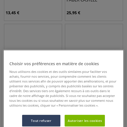
13,45
€
25,95
€
Choisir vos préférences en matière de cookies
Nous utilisons des cookies et des outils similaires pour faciliter vos
achats, fournir nos services, pour comprendre comment les clients
utilisent nos services afin de pouvoir apporter des améliorations, et pour
présenter des publicités, y compris des publicités basées sur les centres
4 options
2 options
d’intérêt. Des services tiers ont également recours à ces outils dans le
Stylo-Bille Jotter Classique
Stylo 4 couleurs Edition
cadre de notre affichage de publicités. Si vous ne souhaitez pas accepter
Parker
spéciale Bic - Glacé, Argent
tous les cookies ou si vous souhaitez en savoir plus sur comment nous
utilisons les cookies, cliquer sur « Personnaliser les cookies ».
23,95
€
5,10
€
Tout refuser
Autoriser les cookies
NOUVEAU