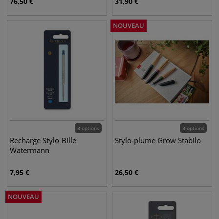
76,50
€
31,90
€
NOUVEAU
3 options
3 options
Recharge Stylo-Bille
Stylo-plume Grow Stabilo
Watermann
7,95
€
26,50
€
NOUVEAU