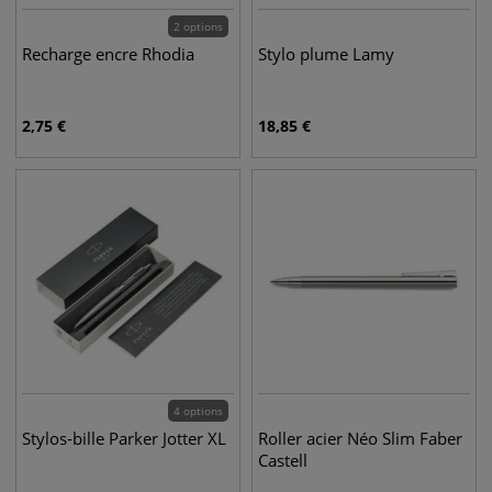
2 options
Recharge encre Rhodia
Stylo plume Lamy
2,75
€
18,85
€
4 options
Stylos-bille Parker Jotter XL
Roller acier Néo Slim Faber
Castell