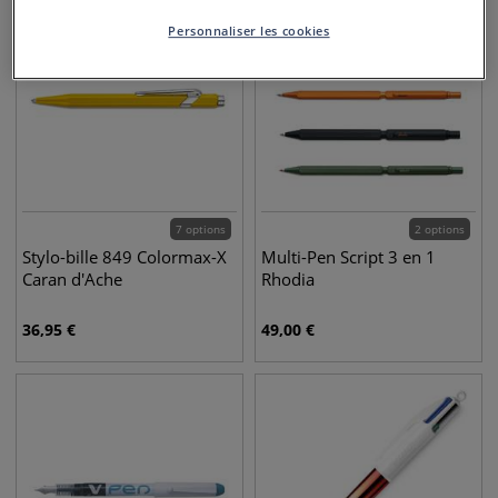
Personnaliser les cookies
7 options
2 options
Stylo-bille 849 Colormax-X
Multi-Pen Script 3 en 1
Caran d'Ache
Rhodia
36,95
€
49,00
€