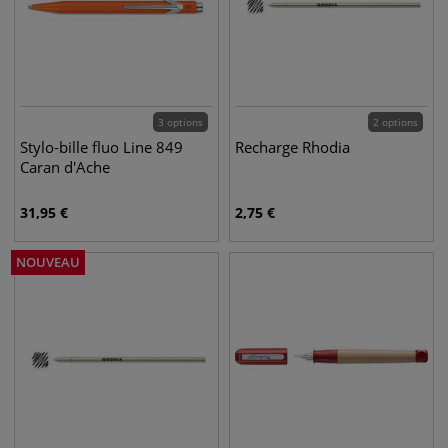
3 options
2 options
Stylo-bille fluo Line 849
Recharge Rhodia
Caran d'Ache
31,95
€
2,75
€
NOUVEAU