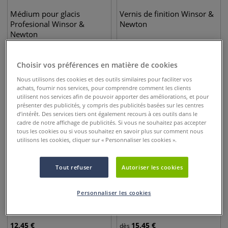
Médium pour glacis
Vernis de finition Winsor &
Profesional Winsor &
Newton
Newton
14,45
€
17,50
€
dès
Choisir vos préférences en matière de cookies
Nous utilisons des cookies et des outils similaires pour faciliter vos
achats, fournir nos services, pour comprendre comment les clients
utilisent nos services afin de pouvoir apporter des améliorations, et pour
présenter des publicités, y compris des publicités basées sur les centres
d’intérêt. Des services tiers ont également recours à ces outils dans le
cadre de notre affichage de publicités. Si vous ne souhaitez pas accepter
tous les cookies ou si vous souhaitez en savoir plus sur comment nous
utilisons les cookies, cliquer sur « Personnaliser les cookies ».
Tout refuser
Autoriser les cookies
Médium de granulation
Liquin Impasto Winsor &
Personnaliser les cookies
Newton
12,45
€
15,45
€
dès