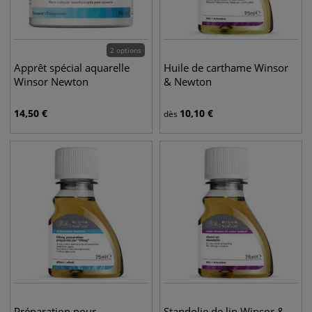
2 options
Apprêt spécial aquarelle
Huile de carthame Winsor
Winsor Newton
& Newton
14,50
€
10,10
€
dès
Préparation pour
Standolie de lin Winsor &