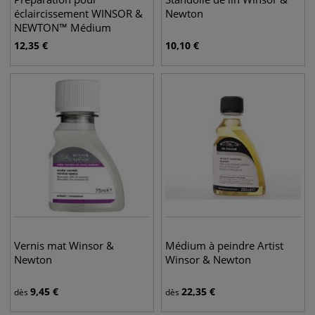
éclaircissement WINSOR &
Newton
NEWTON™ Médium
aquarelle
12,35
€
10,10
€
Vernis mat Winsor &
Médium à peindre Artist
Newton
Winsor & Newton
9,45
€
22,35
€
dès
dès