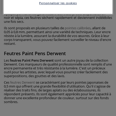
Personnaliser les cookies
Les
stylos Line Maker Derwent
sont des marqueurs à pointe fine,
parfaits pour le dessin et l'écriture. Ils offrent un débit régulier d'encre
opaque permanente, garantissant des traits précis. Disponibles en
noir et sépia, ces feutres sèchent rapidement et deviennent indélébiles
une fois secs.
Ils sont proposés en plusieurs tailles de
pointes calibrées
, allant de
0,05 à 0,8 mm, permettant ainsi une variété de techniques. Leur encre
résiste à la lumière, assurant la durabilité de vos œuvres. Grâce à leur
corps transparent, vous pouvez facilement surveiller le niveau d'encre
restant.
Feutres Paint Pens Derwent
Les
feutres Paint Pens Derwent
sont un autre joyau de la collection
Derwent. Ces marqueurs de qualité professionnelle sont remplis d'une
encre permanente et très résistante à la lumière. C'est un précieux
outil pour les artistes, avec lequel vous pourrez créer facilement des
superpositions, des gouttes et des lavis.
Ces
feutres Derwent
se caractérisent par leurs pointes japonaises de
0,5 mm qui offrent une grande flexibilité d'utilisation. Qu'il s'agisse de
réaliser des traits fins, de larges aplats ou des éclaboussures, ils
répondent présents. Ils sont également appréciés pour leur capacité à
donner une excellente profondeur de couleur, surtout sur des fonds
sombres.