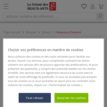
Page d'accueil
Marques
Derwent
Marqueurs Derwent
Marqueurs Derwent
Choisir vos préférences en matière de cookies
Filter & Trier
Nous utilisons des cookies et des outils similaires pour faciliter vos
achats, fournir nos services, pour comprendre comment les clients
utilisent nos services afin de pouvoir apporter des améliorations, et pour
présenter des publicités, y compris des publicités basées sur les centres
d’intérêt. Des services tiers ont également recours à ces outils dans le
cadre de notre affichage de publicités. Si vous ne souhaitez pas accepter
tous les cookies ou si vous souhaitez en savoir plus sur comment nous
Découvrez les marqueurs Derwent, des outils créatifs de dessin et de
utilisons les cookies, cliquer sur « Personnaliser les cookies ».
peinture. Résistants à la lumière et indélébiles, ils se déclinent en une
variété de noirs, sépias et couleurs vives. Optez pour les marqueurs à
peinture opaque, ou bien encore les marqueurs noirs de la gamme
Line Maker.
Tout refuser
Autoriser les cookies
Stylos Line Maker Derwent