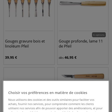
6 options
Gouges gravure bois et
Gouge profonde, lame 11
linoléum Pfeil
de Pfeil
39,95
€
46,95
€
dès
Choisir vos préférences en matière de cookies
Nous utilisons des cookies et des outils similaires pour faciliter vos
achats, fournir nos services, pour comprendre comment les clients
utilisent nos services afin de pouvoir apporter des améliorations, et pour