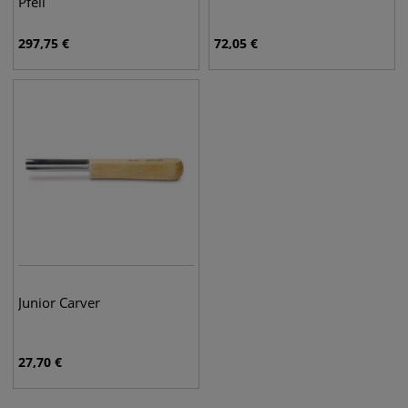
Pfeil
297,75
€
72,05
€
Junior Carver
27,70
€