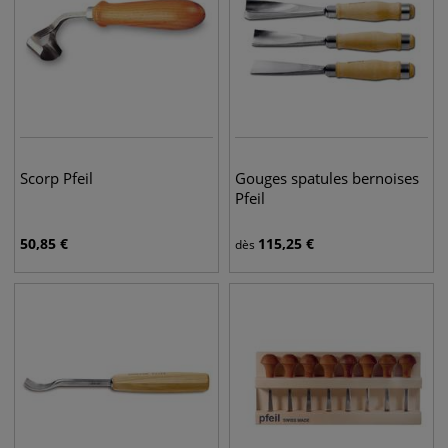
Scorp Pfeil
Gouges spatules bernoises
Pfeil
50,85
€
115,25
€
dès