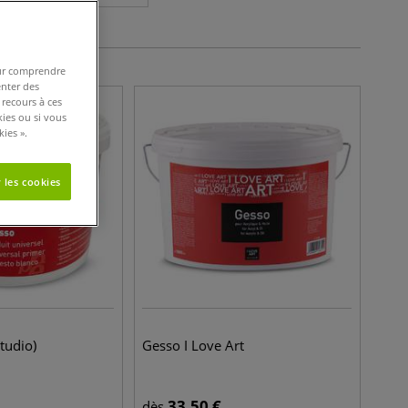
pour comprendre
enter des
 recours à ces
kies ou si vous
ies ».
 les cookies
tudio)
Gesso I Love Art
33,50
€
dès