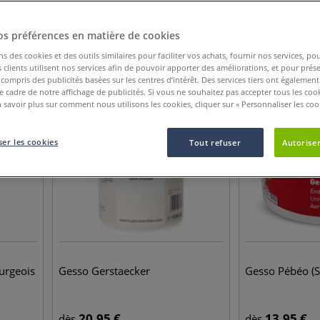
os préférences en matière de cookies
42
Articles
ns des cookies et des outils similaires pour faciliter vos achats, fournir nos services, 
clients utilisent nos services afin de pouvoir apporter des améliorations, et pour prés
y compris des publicités basées sur les centres d’intérêt. Des services tiers ont également
le cadre de notre affichage de publicités. Si vous ne souhaitez pas accepter tous les coo
 savoir plus sur comment nous utilisons les cookies, cliquer sur « Personnaliser les cook
er les cookies
Tout refuser
Autoriser
urgeois
Gesso Gerstaecker
Gesso Pébéo (S
20,95
€
13,95
€
dès
dès