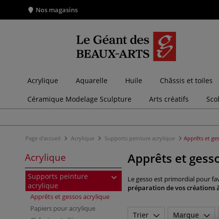
Nos magasins
Acrylique
Aquarelle
Huile
Châssis et toiles
Céramique Modelage Sculpture
Arts créatifs
Sco
Page d'accueil
Acrylique
Supports peinture acrylique
Apprêts et ge
Apprêts et gess
Acrylique
Supports peinture
Le gesso est primordial pour fa
acrylique
préparation de vos créations à
Apprêts et gessos acrylique
Papiers pour acrylique
Trier
Marque