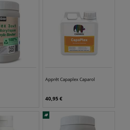
Apprêt Capaplex Caparol
40,95
€