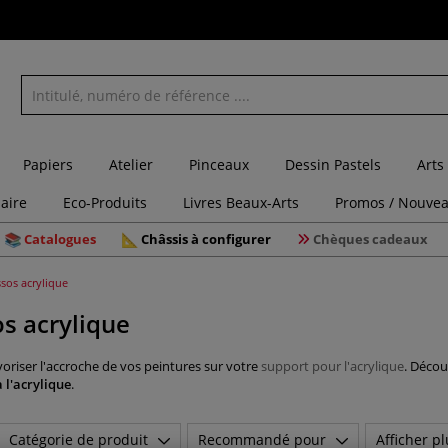
Papiers
Atelier
Pinceaux
Dessin Pastels
Arts
laire
Eco-Produits
Livres Beaux-Arts
Promos / Nouvea
Catalogues
Châssis à configurer
Chèques cadeaux
ssos acrylique
os acrylique
voriser l'accroche de vos peintures sur votre
support pour l'acrylique
. Décou
 l'acrylique
.
Catégorie de produit
Recommandé pour
Afficher pl