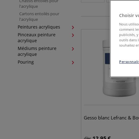
Châssis entoilés pour
l'acrylique
Cartons entoilés pour
Choisir v
l'acrylique
Nous utiliso
Peintures acryliques
comment les 
Pinceaux peinture
publicités, 
acrylique
outils dans 
souhaitez en
Médiums peinture
acrylique
Pouring
Personnalis
Gesso blanc Lefranc & Bo
12,95
€
dès