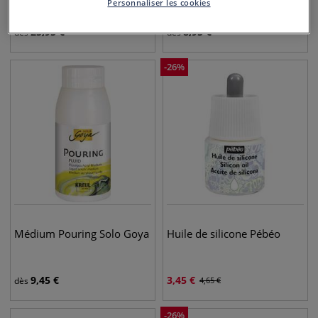
Personnaliser les cookies
25,95
€
8,95
€
dès
dès
-
26
%
Médium Pouring Solo Goya
Huile de silicone Pébéo
9,45
€
3,45
€
dès
4,65
€
-
26
%