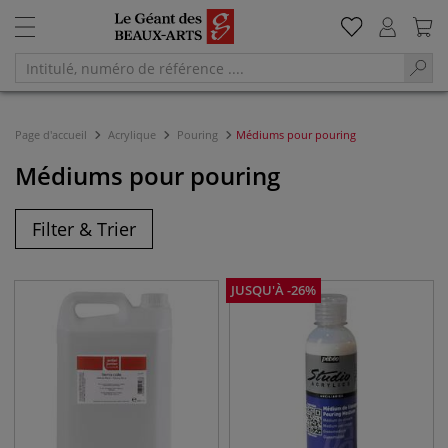
Page d'accueil
Acrylique
Pouring
Médiums pour pouring
Médiums pour pouring
Filter & Trier
JUSQU'À
-
26
%