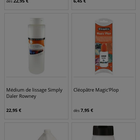
22,95
€
6,45
€
dès
Médium de lissage Simply
Cléopâtre Magic'Plop
Daler Rowney
22,95
€
7,95
€
dès