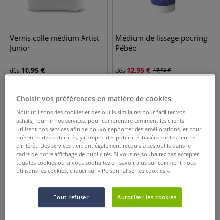
Vernis colle médium Artist
Médium de lissage pouring
Junior
Pébéo
10,95
€
12,95
€
dès
dès
17,50
€
Choisir vos préférences en matière de cookies
Nous utilisons des cookies et des outils similaires pour faciliter vos
achats, fournir nos services, pour comprendre comment les clients
utilisent nos services afin de pouvoir apporter des améliorations, et pour
présenter des publicités, y compris des publicités basées sur les centres
d’intérêt. Des services tiers ont également recours à ces outils dans le
cadre de notre affichage de publicités. Si vous ne souhaitez pas accepter
tous les cookies ou si vous souhaitez en savoir plus sur comment nous
utilisons les cookies, cliquer sur « Personnaliser les cookies ».
Tout refuser
Autoriser les cookies
6 options
Médium de lissage pour
Médium pouring Verre
pouring Liquitex
Liquide Tri-Art