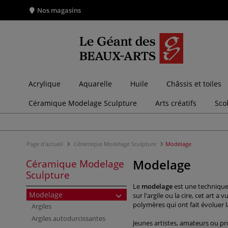
Nos magasins
Acrylique
Aquarelle
Huile
Châssis et toiles
Céramique Modelage Sculpture
Arts créatifs
Sco
Page d'accueil
Céramique Modelage Sculpture
Modelage
Modelage
Céramique Modelage
Sculpture
Le
modelage
est une technique 
Modelage
sur l'argile ou la cire, cet art
polymères qui ont fait évoluer l
Argiles
Argiles autodurcissantes
Jeunes artistes, amateurs ou p