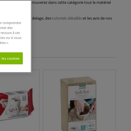
esign,
outils
, vous trouverez dans cette catégorie tout le matériel
es techniques de modelage, des
tutoriels détaillés
et les avis de nos
pour comprendre
enter des
 recours à ces
kies ou si vous
tères de filtres
ies ».
 les cookies