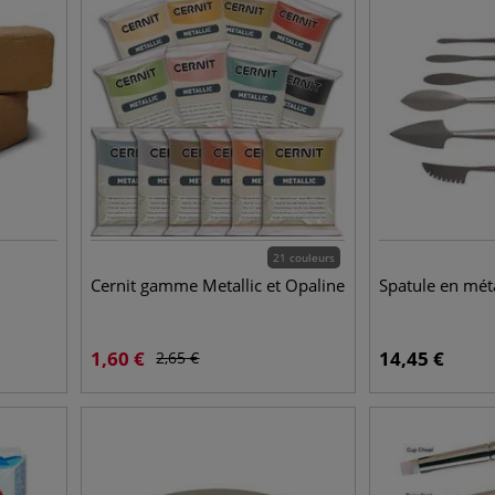
21 couleurs
Cernit gamme Metallic et Opaline
Spatule en mét
1,60
€
14,45
€
2,65
€