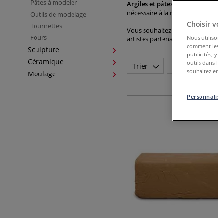
Pâtes à modeler
Argiles et pâtes à modeler
, Fi
nécessaire à la réalisation de v
Outils de modelage
Choisir v
Tournettes
Vous souhaitez perfectionner vo
Fours
Nous utiliso
artistes partenaires sur les diff
comment les 
Sculpture
publicités, 
Céramique
outils dans 
Trier
Marque
souhaitez en
Moulage
Personnalis