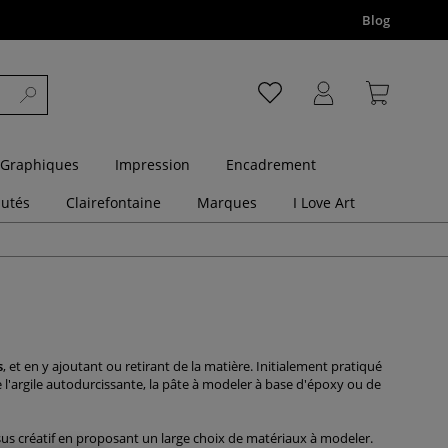
Blog
 Graphiques
Impression
Encadrement
utés
Clairefontaine
Marques
I Love Art
s
, et en y ajoutant ou retirant de la matière. Initialement pratiqué
e l'argile autodurcissante, la pâte à modeler à base d'époxy ou de
us créatif en proposant un large choix de matériaux à modeler.