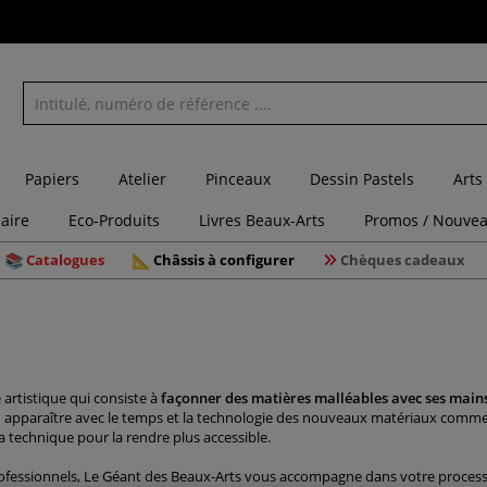
Papiers
Atelier
Pinceaux
Dessin Pastels
Arts
laire
Eco-Produits
Livres Beaux-Arts
Promos / Nouvea
Catalogues
Châssis à configurer
Chèques cadeaux
artistique qui consiste à
façonner des matières malléables avec ses main
 a vu apparaître avec le temps et la technologie des nouveaux matériaux comm
a technique pour la rendre plus accessible.
rofessionnels, Le Géant des Beaux-Arts vous accompagne dans votre process