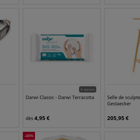
6 options
Darwi Classic - Darwi Terracotta
Selle de sculpt
Gestaecker
4,95
€
205,95
€
dès
-
40
%