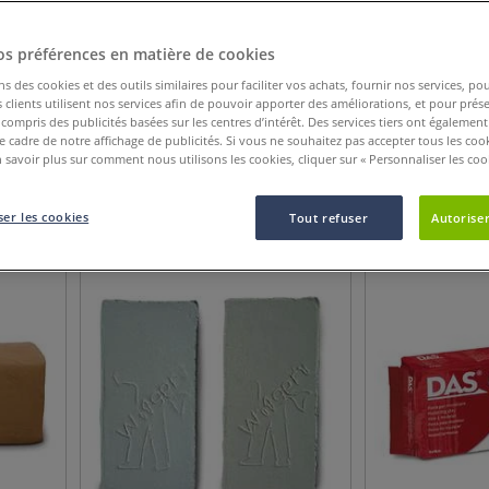
mo ou Plastiline, du simple pinçage à la réalisation de formes complexes et d
os œuvres tridimensionnelles.
os préférences en matière de cookies
tre technique ? Retrouvez sur notre blog les conseils de nos experts sur l
ns des cookies et des outils similaires pour faciliter vos achats, fournir nos services, 
érents matériaux et outils.
clients utilisent nos services afin de pouvoir apporter des améliorations, et pour prés
y compris des publicités basées sur les centres d’intérêt. Des services tiers ont également
le cadre de notre affichage de publicités. Si vous ne souhaitez pas accepter tous les coo
Catégorie de produit
Nouveauté
Afficher plus de cri
 savoir plus sur comment nous utilisons les cookies, cliquer sur « Personnaliser les cook
297
Articles
er les cookies
Tout refuser
Autoriser