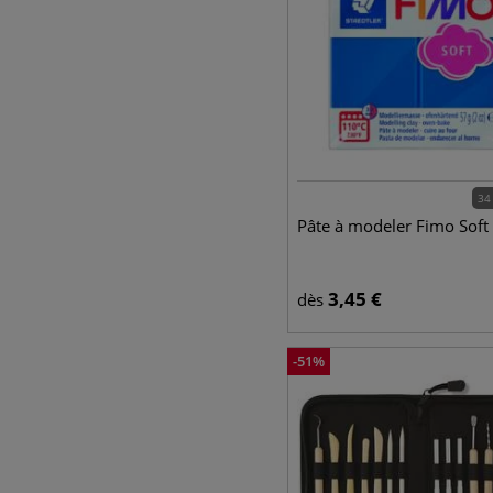
34
Pâte à modeler Fimo Soft
3,45
€
dès
-
51
%