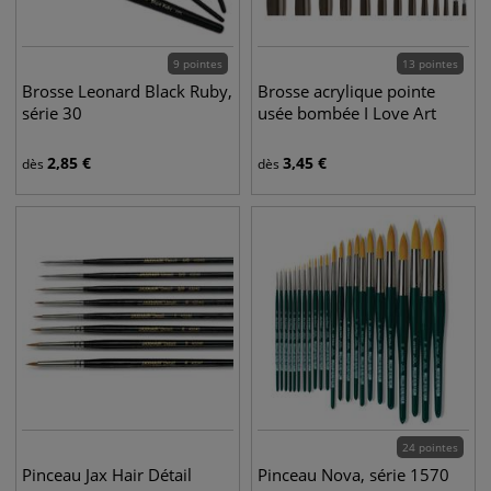
9 pointes
13 pointes
Brosse Leonard Black Ruby,
Brosse acrylique pointe
série 30
usée bombée I Love Art
2,85
€
3,45
€
dès
dès
24 pointes
Pinceau Jax Hair Détail
Pinceau Nova, série 1570