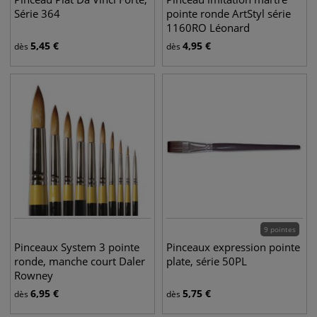
Série 364
pointe ronde ArtStyl série
1160RO Léonard
5,45
€
4,95
€
dès
dès
9 pointes
Pinceaux System 3 pointe
Pinceaux expression pointe
ronde, manche court Daler
plate, série 50PL
Rowney
6,95
€
5,75
€
dès
dès