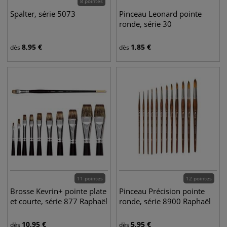
8 pointes
Spalter, série 5073
Pinceau Leonard pointe
ronde, série 30
8,95
€
1,85
€
dès
dès
11 pointes
12 pointes
Brosse Kevrin+ pointe plate
Pinceau Précision pointe
et courte, série 877 Raphaël
ronde, série 8900 Raphaël
10,95
€
5,95
€
dès
dès