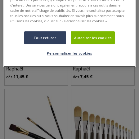
d’intérêt. Des services tiers ont également recours à ces outils dans le
cadre de notre affichage de publicités. Si vous ne souhaitez pas accepter
tous les cookies ou si vous souhaitez en savoir plus sur comment nous
utilisons les cookies, cliquer sur « Personnaliser les cookies ».
Tout refuser
Autoriser les cookies
11 pointes
12 pointes
Personnaliser les cookies
Brosse Kevrin+ pointe usée
Brosse Précision pointe
bombée, série 8772
usée bombée, série 8940
Raphaël
Raphaël
11,45
€
7,45
€
dès
dès