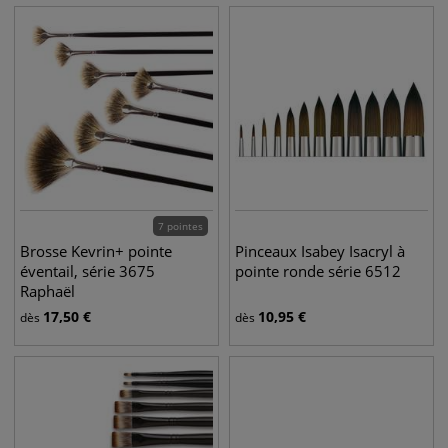
7 pointes
Brosse Kevrin+ pointe
Pinceaux Isabey Isacryl à
éventail, série 3675
pointe ronde série 6512
Raphaël
17,50
€
10,95
€
dès
dès