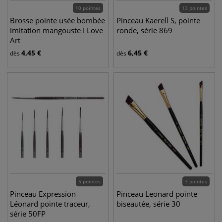
10 pointes
13 pointes
Brosse pointe usée bombée
Pinceau Kaerell S, pointe
imitation mangouste I Love
ronde, série 869
Art
4,45
€
6,45
€
dès
dès
5 pointes
3 pointes
Pinceau Expression
Pinceau Leonard pointe
Léonard pointe traceur,
biseautée, série 30
série 50FP