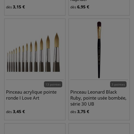
3,15
€
6,95
€
dès
dès
13 pointes
3 pointes
Pinceau acrylique pointe
Pinceau Leonard Black
ronde I Love Art
Ruby, pointe usée bombée,
série 30 UB
3,45
€
3,75
€
dès
dès