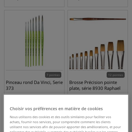
7 pointes
12 pointes
Pinceau rond Da Vinci, Serie
Brosse Précision pointe
373
plate, série 8930 Raphaël
2,05
€
7,45
€
dès
dès
Choisir vos préférences en matière de cookies
Nous utilisons des cookies et des outils similaires pour faciliter vos
achats, fournir nos services, pour comprendre comment les clients
utilisent nos services afin de pouvoir apporter des améliorations, et pour
présenter des publicités, y compris des publicités basées sur les centres