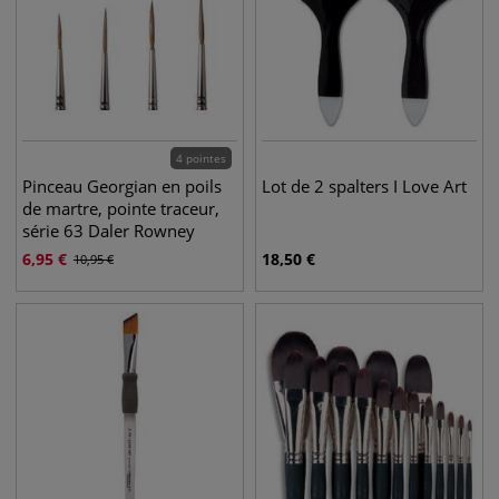
4 pointes
Pinceau Georgian en poils
Lot de 2 spalters I Love Art
de martre, pointe traceur,
série 63 Daler Rowney
6,95
€
18,50
€
10,95
€