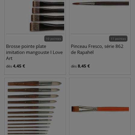
10 pointes
11 pointes
Brosse pointe plate
Pinceau Fresco, série 862
imitation mangouste I Love
de Rapahël
Art
4,45
€
8,45
€
dès
dès