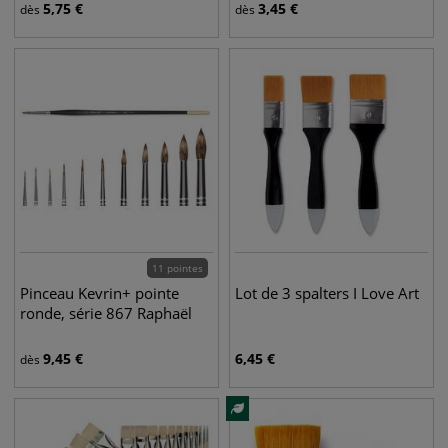
5,75
€
3,45
€
dès
dès
11 pointes
Pinceau Kevrin+ pointe
Lot de 3 spalters I Love Art
ronde, série 867 Raphaël
9,45
€
6,45
€
dès