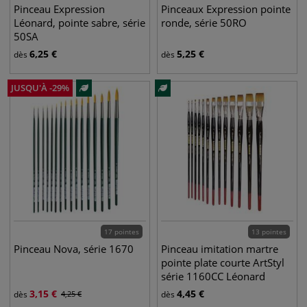
Pinceau Expression
Pinceaux Expression pointe
Léonard, pointe sabre, série
ronde, série 50RO
50SA
6,25
€
5,25
€
dès
dès
JUSQU'À
-
29
%
17 pointes
13 pointes
Pinceau Nova, série 1670
Pinceau imitation martre
pointe plate courte ArtStyl
série 1160CC Léonard
3,15
€
4,45
€
dès
4,25
€
dès