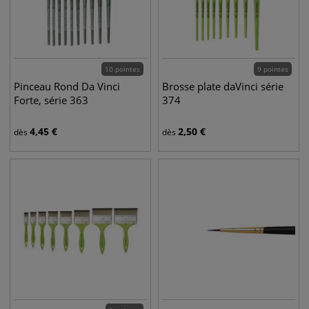
10 pointes
9 pointes
Pinceau Rond Da Vinci
Brosse plate daVinci série
Forte, série 363
374
4,45
€
2,50
€
dès
dès