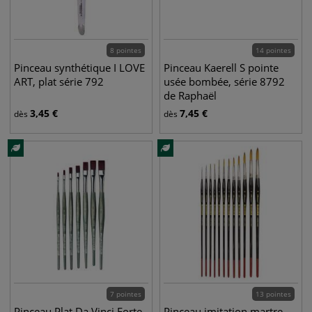
8 pointes
14 pointes
Pinceau synthétique I LOVE
Pinceau Kaerell S pointe
ART, plat série 792
usée bombée, série 8792
de Raphaël
3,45
€
7,45
€
dès
dès
7 pointes
13 pointes
Pinceau Plat Da Vinci Forte,
Pinceau imitation martre