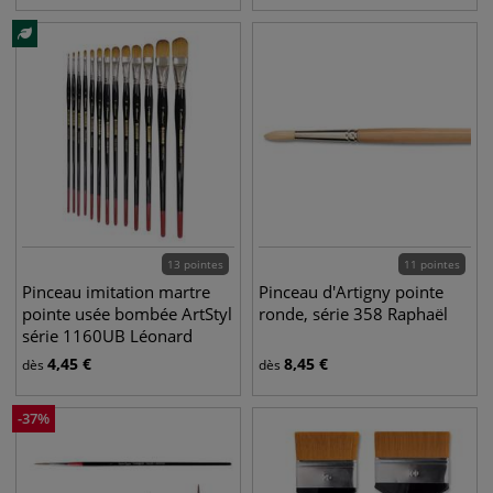
13 pointes
11 pointes
Pinceau imitation martre
Pinceau d'Artigny pointe
pointe usée bombée ArtStyl
ronde, série 358 Raphaël
série 1160UB Léonard
4,45
€
8,45
€
dès
dès
-
37
%