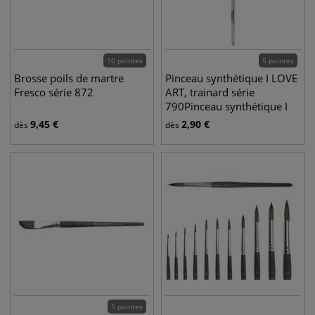
10 pointes
5 pointes
Brosse poils de martre
Pinceau synthétique I LOVE
Fresco série 872
ART, trainard série
790Pinceau synthétique I
LOVE ART, trainard série
9,45
€
2,90
€
dès
dès
790
5 pointes