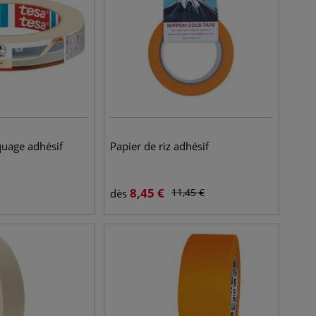
uage adhésif
Papier de riz adhésif
8,45
€
11,45
€
dès