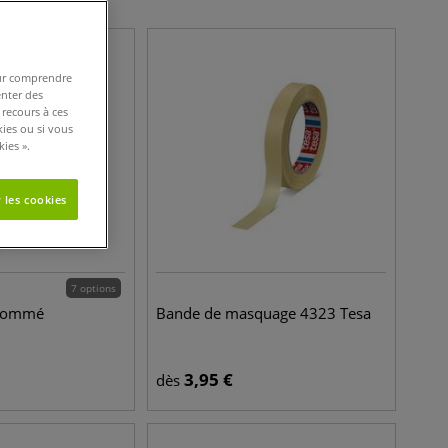
pour comprendre
enter des
 recours à ces
kies ou si vous
ies ».
 les cookies
7 options
 gommé
Bande de masquage 4323 Tesa
3,95
€
dès