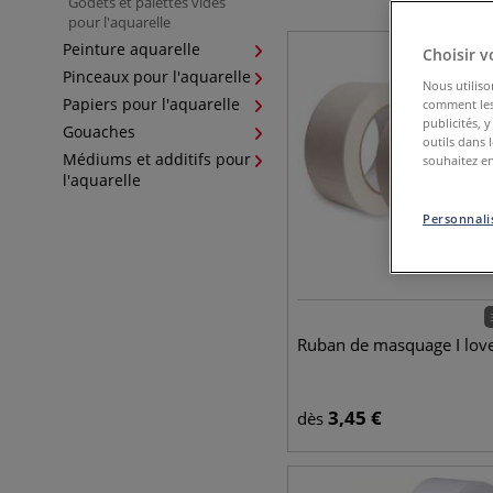
Godets et palettes vides
pour l'aquarelle
Peinture aquarelle
Choisir v
Pinceaux pour l'aquarelle
Nous utiliso
Papiers pour l'aquarelle
comment les 
publicités, 
Gouaches
outils dans 
Médiums et additifs pour
souhaitez en
l'aquarelle
Personnalis
Ruban de masquage I love
3,45
€
dès