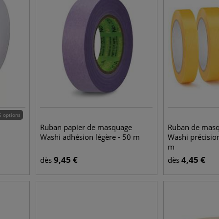
5 options
Ruban papier de masquage
Ruban de masq
Washi adhésion légère - 50 m
Washi précision
m
9,45
€
4,45
€
dès
dès