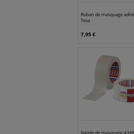
Ruban de masquage adhés
Tesa
7,95
€
Bande de masquage 4348