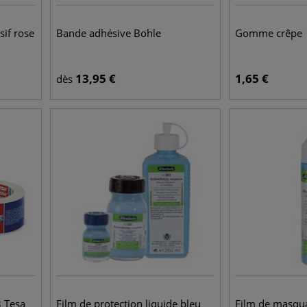
if rose
Bande adhésive Bohle
Gomme crêpe
13,95
€
1,65
€
dès
 Tesa
Film de protection liquide bleu
Film de masqu