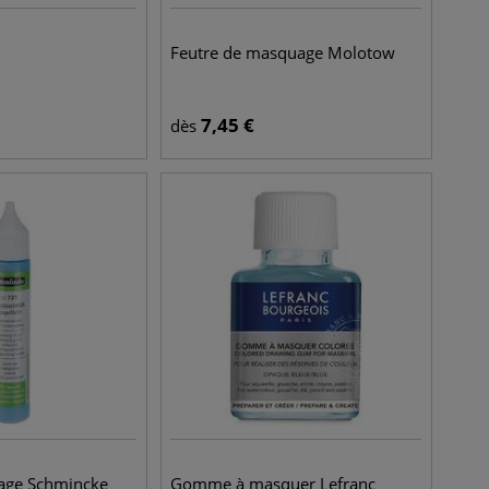
Feutre de masquage Molotow
7,45
€
dès
age Schmincke
Gomme à masquer Lefranc