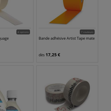
4 options
7 couleurs
quage
Bande adhésive Artist Tape mate
17,25
€
dès