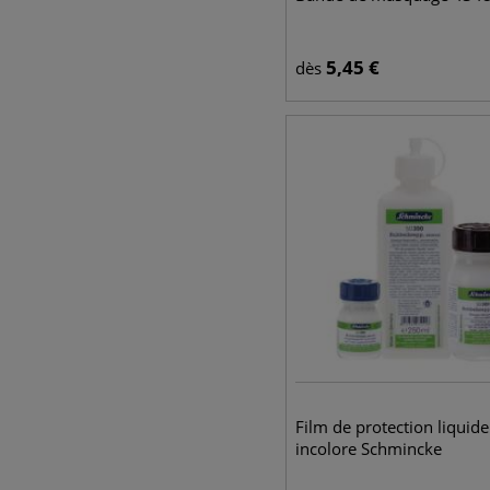
5,45
€
dès
Film de protection liquide
incolore Schmincke