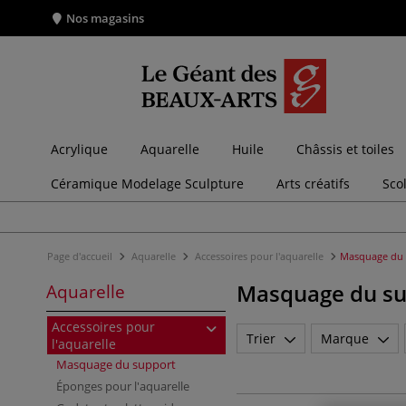
Nos magasins
Acrylique
Aquarelle
Huile
Châssis et toiles
Céramique Modelage Sculpture
Arts créatifs
Sco
Page d'accueil
Aquarelle
Accessoires pour l'aquarelle
Masquage du 
Masquage du su
Aquarelle
Accessoires pour
Trier
Marque
l'aquarelle
Masquage du support
Éponges pour l'aquarelle