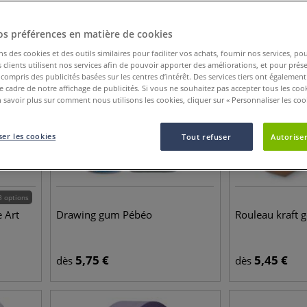
os préférences en matière de cookies
ns des cookies et des outils similaires pour faciliter vos achats, fournir nos services, 
clients utilisent nos services afin de pouvoir apporter des améliorations, et pour prés
y compris des publicités basées sur les centres d’intérêt. Des services tiers ont également
le cadre de notre affichage de publicités. Si vous ne souhaitez pas accepter tous les coo
 savoir plus sur comment nous utilisons les cookies, cliquer sur « Personnaliser les cook
er les cookies
Tout refuser
Autoriser
3 options
 Art
Drawing gum Pébéo
Rouleau kraft
5,75
€
5,45
€
dès
dès