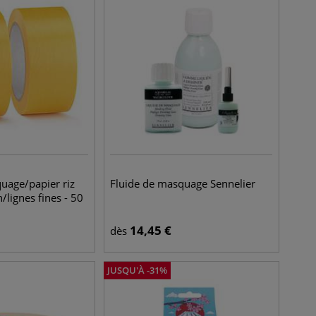
uage/papier riz
Fluide de masquage Sennelier
/lignes fines - 50
14,45
€
dès
JUSQU'À
-
31
%