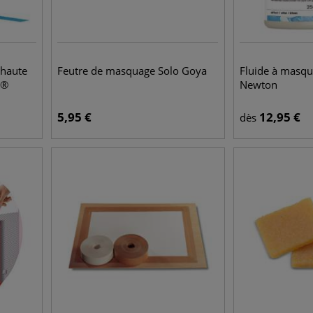
haute
Feutre de masquage Solo Goya
Fluide à masq
h®
Newton
5,95
€
12,95
€
dès