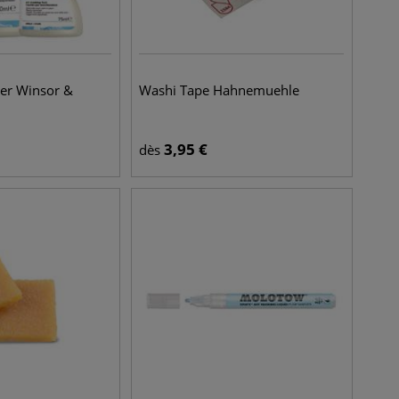
uer Winsor &
Washi Tape Hahnemuehle
3,95
€
dès