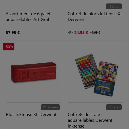
2 sets
Assortiment de 6 galets
Coffret de blocs Inktense XL
aquarellables Art Graf
Derwent
57,95
€
24,95
€
dès
49,95
€
-
50
%
12 couleurs
4 sets
Bloc Inktense XL Derwent
Coffrets de craie
aquarellables Derwent
Inktense