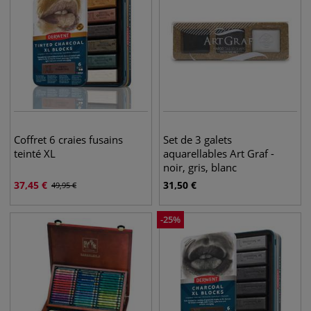
Coffret 6 craies fusains
Set de 3 galets
teinté XL
aquarellables Art Graf -
noir, gris, blanc
37,45
€
31,50
€
49,95
€
-
25
%