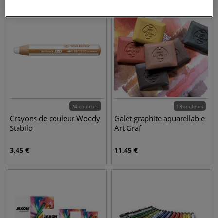
24 couleurs
13 couleurs
Crayons de couleur Woody
Galet graphite aquarellable
Stabilo
Art Graf
3,45
€
11,45
€