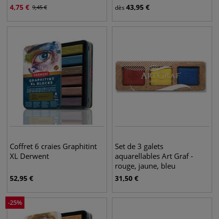
4,75
€
43,95
€
9,45
€
dès
Coffret 6 craies Graphitint
Set de 3 galets
XL Derwent
aquarellables Art Graf -
rouge, jaune, bleu
52,95
€
31,50
€
-
25
%