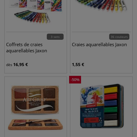
3 sets
36 couleurs
Coffrets de craies
Craies aquarellables Jaxon
aquarellables Jaxon
16,95
€
1,55
€
dès
-
50
%