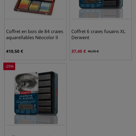
Coffret en bois de 84 craies
Coffret 6 craies fusains XL
aquarellables Néocolor II
Derwent
410,50
€
37,45
€
49,95
€
-
25
%