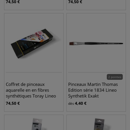
74,50
€
74,50
€
2 pointes
Coffret de pinceaux
Pinceaux Martin Thomas
aquarelle en en fibres
Edition série 1834 Lineo
synthétiques Toray Lineo
Synthetik Exakt
74,50
€
4,40
€
dès