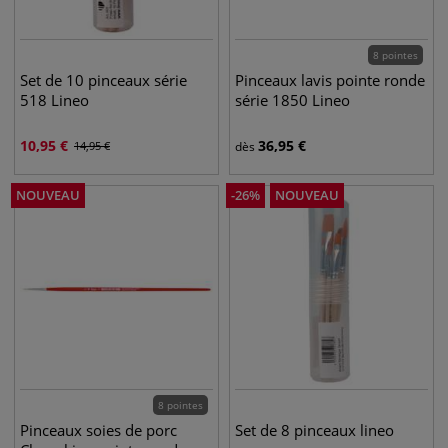
8 pointes
Set de 10 pinceaux série
Pinceaux lavis pointe ronde
518 Lineo
série 1850 Lineo
10,95
€
36,95
€
14,95
€
dès
NOUVEAU
-
26
%
NOUVEAU
8 pointes
Pinceaux soies de porc
Set de 8 pinceaux lineo