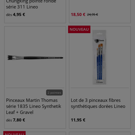
Chungking pointe ronde
série 311 Lineo
4,95
€
18,50
€
dès
24,95
€
NOUVEAU
2 pointes
Pinceaux Martin Thomas
Lot de 3 pinceaux fibres
série 1835 Lineo Synthetik
synthétiques dorées Lineo
Leaf + Gravel
7,80
€
11,95
€
dès
NOUVEAU