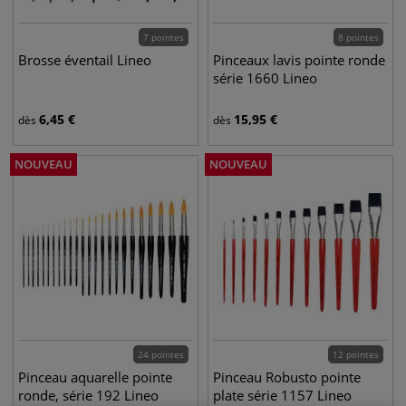
7 pointes
8 pointes
Brosse éventail Lineo
Pinceaux lavis pointe ronde
série 1660 Lineo
6,45
€
15,95
€
dès
dès
NOUVEAU
NOUVEAU
24 pointes
12 pointes
Pinceau aquarelle pointe
Pinceau Robusto pointe
ronde, série 192 Lineo
plate série 1157 Lineo