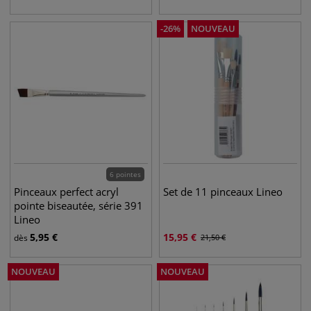
-
26
%
NOUVEAU
6 pointes
Pinceaux perfect acryl
Set de 11 pinceaux Lineo
pointe biseautée, série 391
Lineo
5,95
€
15,95
€
dès
21,50
€
NOUVEAU
NOUVEAU