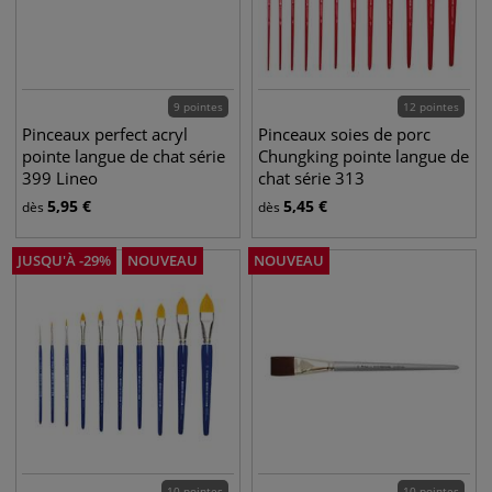
9 pointes
12 pointes
Pinceaux perfect acryl
Pinceaux soies de porc
pointe langue de chat série
Chungking pointe langue de
399 Lineo
chat série 313
5,95
€
5,45
€
dès
dès
JUSQU'À
-
29
%
NOUVEAU
NOUVEAU
10 pointes
10 pointes