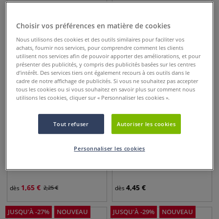
2,95
€
2,60
€
dès
dès
Choisir vos préférences en matière de cookies
Nous utilisons des cookies et des outils similaires pour faciliter vos
JUSQU'À
-
30
%
NOUVEAU
NOUVEAU
achats, fournir nos services, pour comprendre comment les clients
utilisent nos services afin de pouvoir apporter des améliorations, et pour
présenter des publicités, y compris des publicités basées sur les centres
d’intérêt. Des services tiers ont également recours à ces outils dans le
cadre de notre affichage de publicités. Si vous ne souhaitez pas accepter
tous les cookies ou si vous souhaitez en savoir plus sur comment nous
utilisons les cookies, cliquer sur « Personnaliser les cookies ».
Tout refuser
Autoriser les cookies
13 pointes
13 pointes
Personnaliser les cookies
Pinceau pointe ronde série
Pinceaux aquarelle série
672 Lineo
103 pointe ronde Linéo
1,65
€
4,45
€
dès
2,25
€
dès
JUSQU'À
-
27
%
NOUVEAU
JUSQU'À
-
29
%
NOUVEAU