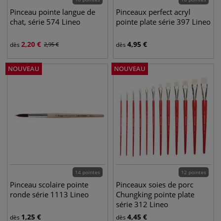
Pinceau pointe langue de
Pinceaux perfect acryl
chat, série 574 Lineo
pointe plate série 397 Lineo
2,20
€
4,95
€
dès
2,95
€
dès
NOUVEAU
NOUVEAU
14 pointes
12 pointes
Pinceau scolaire pointe
Pinceaux soies de porc
ronde série 1113 Lineo
Chungking pointe plate
série 312 Lineo
1,25
€
4,45
€
dès
dès