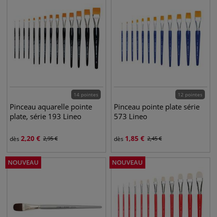
14 pointes
12 pointes
Pinceau aquarelle pointe
Pinceau pointe plate série
plate, série 193 Lineo
573 Lineo
2,20
€
1,85
€
dès
2,95
€
dès
2,45
€
NOUVEAU
NOUVEAU