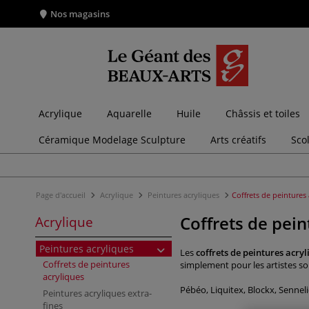
Nos magasins
Acrylique
Aquarelle
Huile
Châssis et toiles
Céramique Modelage Sculpture
Arts créatifs
Sco
Page d'accueil
Acrylique
Peintures acryliques
Coffrets de peintures
Coffrets de pein
Acrylique
Peintures acryliques
Les
coffrets de peintures acryl
Coffrets de peintures
simplement pour les artistes s
acryliques
Pébéo, Liquitex, Blockx, Sennel
Peintures acryliques extra-
fines