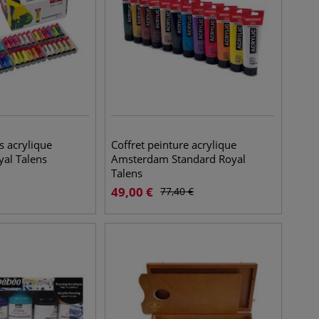
s acrylique
Coffret peinture acrylique
al Talens
Amsterdam Standard Royal
Talens
49,00
€
77,40
€