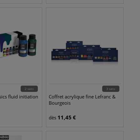
2 sets
3 sets
ics fluid initiation
Coffret acrylique fine Lefranc &
Bourgeois
11,45
€
dès