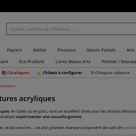
Papiers
Atelier
Pinceaux
Dessin Pastels
Arts
laire
Eco-Produits
Livres Beaux-Arts
Promos / Nouvea
Catalogues
Châssis à configurer
Chèques cadeaux
 acryliques
tures acryliques
iques
, en tubes ou en pots, sont un excellent choix pour les artistes débuta
ouhaitant
expérimenter une nouvelle gamme
.
ier, et plus encore... Les plus grandes marques proposent des sets de
peintur