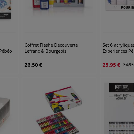
Coffret Flashe Découverte
Set 6 acrylique
 Pébéo
Lefranc & Bourgeois
Experiences P
26,50
€
25,95
€
34,95