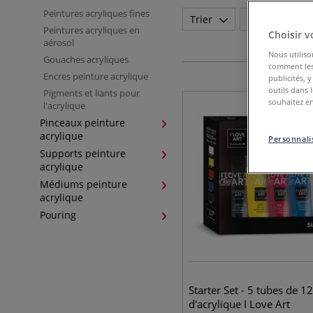
Peintures acryliques fines
Trier
Marque
Peintures acryliques en
Choisir v
aérosol
Nous utiliso
Gouaches acryliques
comment les 
Encres peinture acrylique
publicités, 
outils dans 
Pigments et liants pour
souhaitez en
l'acrylique
Pinceaux peinture
acrylique
Personnalis
Supports peinture
acrylique
Médiums peinture
acrylique
Pouring
Starter Set - 5 tubes de 1
d'acrylique I Love Art