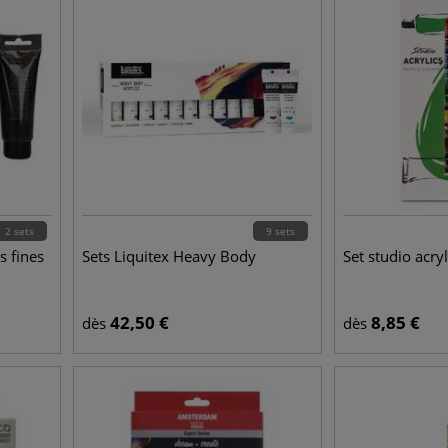
2 sets
9 sets
s fines
Sets Liquitex Heavy Body
Set studio acr
42,50
€
8,85
€
dès
dès