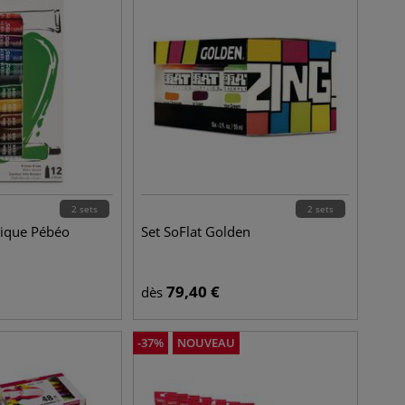
2 sets
2 sets
ylique Pébéo
Set SoFlat Golden
79,40
€
dès
-
37
%
NOUVEAU