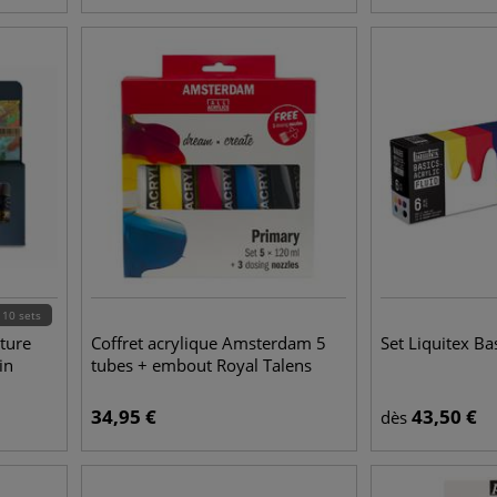
10 sets
ture
Coffret acrylique Amsterdam 5
Set Liquitex Bas
in
tubes + embout Royal Talens
34,95
€
43,50
€
dès