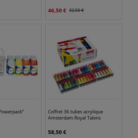
46,50
€
62,50
€
 “Powerpack”
Coffret 36 tubes acrylique
Amsterdam Royal Talens
58,50
€