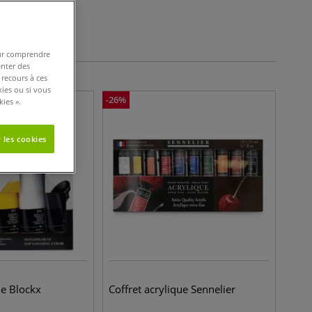
tères de filtres
pour comprendre
enter des
 recours à ces
kies ou si vous
-
26
%
ies ».
 les cookies
ue Blockx
Coffret acrylique Sennelier