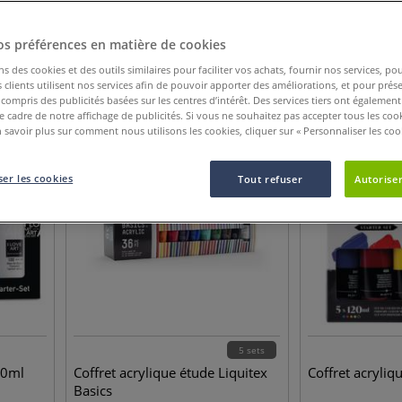
Catégorie de produit
Nouveauté
Afficher plus de cri
os préférences en matière de cookies
ns des cookies et des outils similaires pour faciliter vos achats, fournir nos services, 
93
Articles
clients utilisent nos services afin de pouvoir apporter des améliorations, et pour prés
y compris des publicités basées sur les centres d’intérêt. Des services tiers ont également
le cadre de notre affichage de publicités. Si vous ne souhaitez pas accepter tous les coo
 savoir plus sur comment nous utilisons les cookies, cliquer sur « Personnaliser les cook
er les cookies
Tout refuser
Autoriser
5 sets
20ml
Coffret acrylique étude Liquitex
Coffret acryliq
Basics