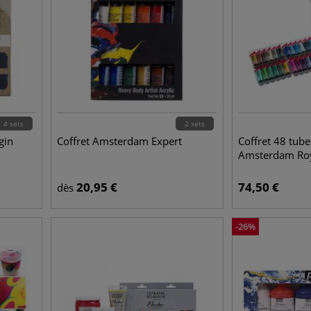
4 sets
2 sets
gin
Coffret Amsterdam Expert
Coffret 48 tube
Amsterdam Roy
20,95
€
74,50
€
dès
-
26
%