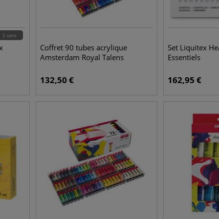
2 sets
x
Coffret 90 tubes acrylique
Set Liquitex H
Amsterdam Royal Talens
Essentiels
132,50
€
162,95
€