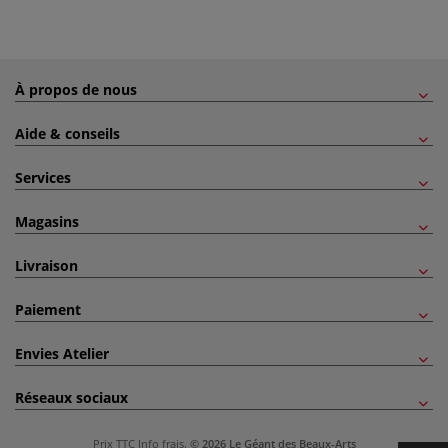
À propos de nous
Aide & conseils
Services
Magasins
Livraison
Paiement
Envies Atelier
Réseaux sociaux
Prix TTC
Info frais
.
© 2026 Le Géant des Beaux-Arts