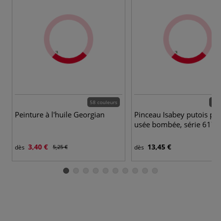
58 couleurs
13 
Peinture à l'huile Georgian
Pinceau Isabey putois poi
usée bombée, série 6176
3,40 €
13,45 €
dès
5,25 €
dès