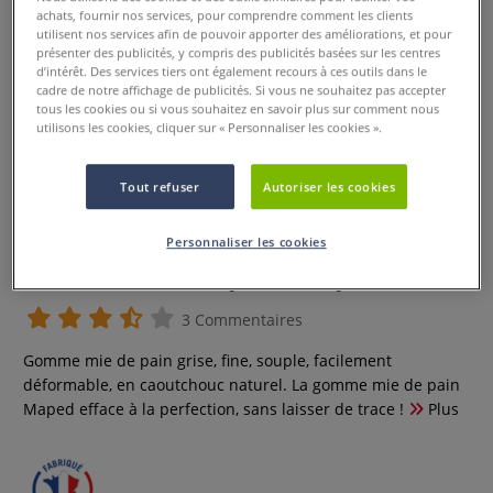
achats, fournir nos services, pour comprendre comment les clients
utilisent nos services afin de pouvoir apporter des améliorations, et pour
présenter des publicités, y compris des publicités basées sur les centres
d’intérêt. Des services tiers ont également recours à ces outils dans le
cadre de notre affichage de publicités. Si vous ne souhaitez pas accepter
tous les cookies ou si vous souhaitez en savoir plus sur comment nous
utilisons les cookies, cliquer sur « Personnaliser les cookies ».
Tout refuser
Autoriser les cookies
Personnaliser les cookies
Gomme mie de pain Maped
3 Commentaires
Gomme mie de pain grise, fine, souple, facilement
déformable, en caoutchouc naturel. La gomme mie de pain
Maped efface à la perfection, sans laisser de trace !
Plus