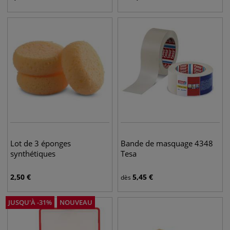
Lot de 3 éponges
Bande de masquage 4348
synthétiques
Tesa
2,50
€
5,45
€
dès
JUSQU'À
-
31
%
NOUVEAU