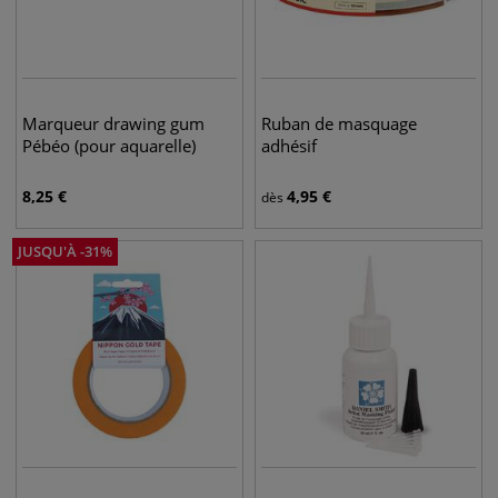
Marqueur drawing gum
Ruban de masquage
Pébéo (pour aquarelle)
adhésif
8,25
€
4,95
€
dès
JUSQU'À
-
31
%