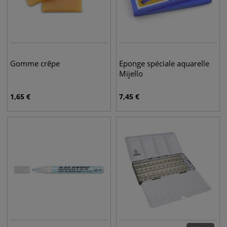
Gomme crêpe
Eponge spéciale aquarelle
Mijello
1,65
€
7,45
€