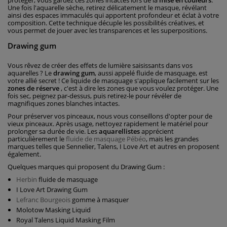
protéger, vous gardez ces zones intactes lors de la
mise en couleurs
.
Une fois l'aquarelle sèche, retirez délicatement le masque, révélant
ainsi des espaces immaculés qui apportent profondeur et éclat à votre
composition. Cette technique décuple les possibilités créatives, et
vous permet de jouer avec les transparences et les superpositions.
Drawing gum
Vous rêvez de créer des effets de lumière saisissants dans vos
aquarelles ? Le
drawing gum
, aussi appelé fluide de masquage, est
votre allié secret ! Ce liquide de masquage s'applique facilement sur les
zones de réserve
, c'est à dire les zones que vous voulez protéger. Une
fois sec, peignez par-dessus, puis retirez-le pour révéler de
magnifiques zones blanches intactes.
Pour préserver vos pinceaux, nous vous conseillons d'opter pour de
vieux pinceaux. Après usage, nettoyez rapidement le matériel pour
prolonger sa durée de vie. Les
aquarellistes
apprécient
particulièrement le
fluide de masquage Pébéo
, mais les grandes
marques telles que Sennelier, Talens, I Love Art et autres en proposent
également.
Quelques marques qui proposent du Drawing Gum :
Herbin
fluide de masquage
I Love Art Drawing Gum
Lefranc Bourgeois
gomme à masquer
Molotow Masking Liquid
Royal Talens Liquid Masking Film