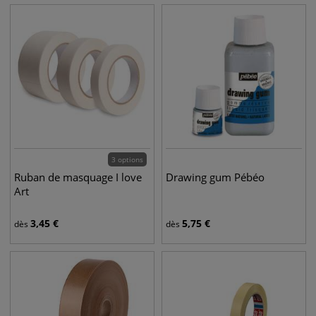
3 options
Ruban de masquage I love
Drawing gum Pébéo
Art
3,45
€
5,75
€
dès
dès