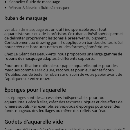
Sennelier fluide de masquage
Winsor & Newton
fluide à masquer
Ruban de masquage
Le
ruban de masquage
est un outil indispensable pour tout
aquarelliste soucieux de la précision. Ce ruban adhésif spécial permet
de délimiter proprement les
zones à préserver
du pigment.
Contrairement au drawing gum, il s'applique en bandes droites, idéal
pour créer des bordures nettes ou des formes géométriques.
Chez Le Géant des Beaux-Arts, nous proposons une large
gamme de
rubans de masquage
adaptés à différents supports.
Pour une utilisation optimale sur papier aquarelle, optez pour des
marques comme
Tesa
ou 3M, reconnues pour leur adhésif doux.
N'oubliez pas de tester le ruban sur un coin de votre papier avant de
l'appliquer sur votre œuvre.
Éponges pour l'aquarelle
Les
éponges
sont des accessoires indispensables pour tout
aquarelliste. Grâce à elles, créez des textures uniques et des effets de
lumière subtils. Par exemple, servez-vous d'éponges pour créer des
fonds nuageux, des feuillages ou même des reflets sur l'eau.
Godets d'aquarelle vide
Avez-vous déjà songé à créer votre
palette d'aquarelle personnalisée
?