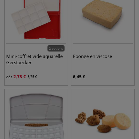
2 options
Mini-coffret vide aquarelle
Eponge en viscose
Gerstaecker
2,75
€
6,45
€
dès
3,75
€