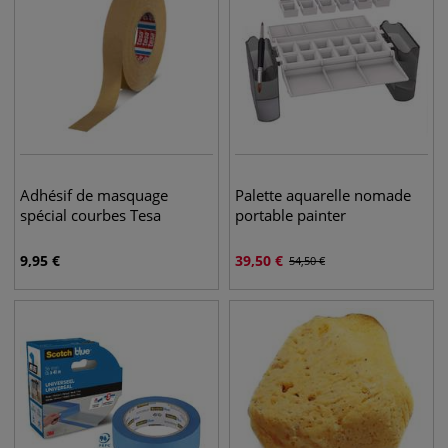
Adhésif de masquage
Palette aquarelle nomade
spécial courbes Tesa
portable painter
9,95
€
39,50
€
54,50
€