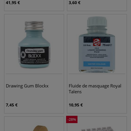
41,95
€
3,60
€
Drawing Gum Blockx
Fluide de masquage Royal
Talens
7,45
€
10,95
€
-
28
%