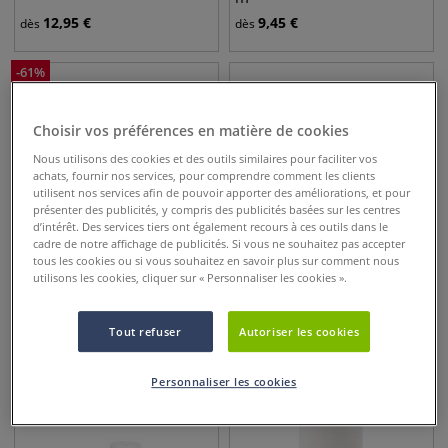
12,95
€
9,45
€
dès
dès
-
61
%
Choisir vos préférences en matière de cookies
Nous utilisons des cookies et des outils similaires pour faciliter vos
achats, fournir nos services, pour comprendre comment les clients
utilisent nos services afin de pouvoir apporter des améliorations, et pour
présenter des publicités, y compris des publicités basées sur les centres
d’intérêt. Des services tiers ont également recours à ces outils dans le
cadre de notre affichage de publicités. Si vous ne souhaitez pas accepter
tous les cookies ou si vous souhaitez en savoir plus sur comment nous
utilisons les cookies, cliquer sur « Personnaliser les cookies ».
Lot de 4 gommes éponges
Ruban de masquage/papier
magiques pour aquarelle
riz Washi précision/lignes
Tout refuser
Autoriser les cookies
fines - 50 m
2,15
€
4,45
€
5,45
€
dès
Personnaliser les cookies