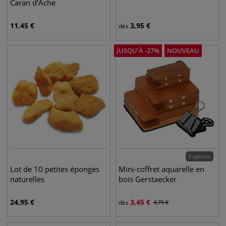
Caran d’Ache
11,45
€
3,95
€
dès
JUSQU'À
-
27
%
NOUVEAU
3 options
Lot de 10 petites éponges
Mini-coffret aquarelle en
naturelles
bois Gerstaecker
24,95
€
3,45
€
dès
4,75
€