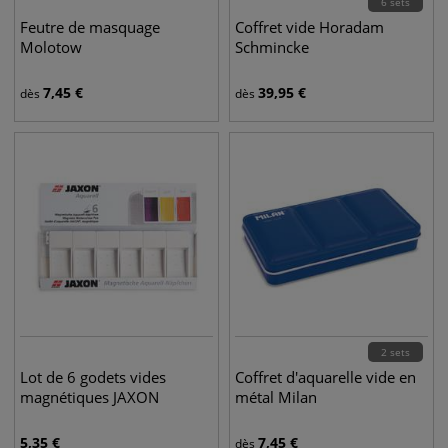
6 sets
Feutre de masquage
Coffret vide Horadam
Molotow
Schmincke
7,45
€
39,95
€
dès
dès
2 sets
Lot de 6 godets vides
Coffret d'aquarelle vide en
magnétiques JAXON
métal Milan
5,35
€
7,45
€
dès