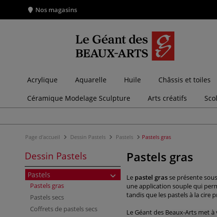
Nos magasins
Acrylique
Aquarelle
Huile
Châssis et toiles
Céramique Modelage Sculpture
Arts créatifs
Sco
Page d'accueil
Dessin Pastels
Pastels
Pastels gras
Pastels gras
Dessin Pastels
Pastels
Le
pastel gras
se présente sous
Pastels gras
une application souple qui perm
tandis que les pastels à la cir
Pastels secs
Coffrets de pastels secs
Le Géant des Beaux-Arts met à