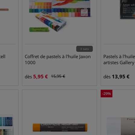
3 sets
ell
Coffret de pastels à l'huile Jaxon
Pastels à l'hui
1000
artistes Galler
5,95
€
13,95
€
15,95
€
dès
dès
-
29
%