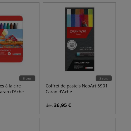
5 sets
3 sets
es à la cire
Coffret de pastels NeoArt 6901
Caran d'Ache
Caran d'Ache
36,95
€
dès