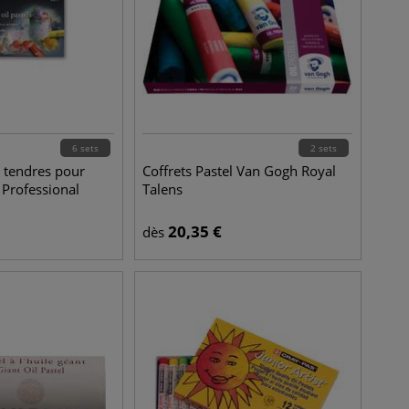
6 sets
2 sets
le tendres pour
Coffrets Pastel Van Gogh Royal
y Professional
Talens
20,35
€
dès