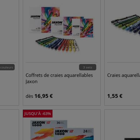
 couleurs
3 sets
Coffrets de craies aquarellables
Craies aquarell
Jaxon
16,95
€
1,55
€
dès
JUSQU'À
-
63
%