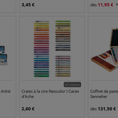
3,45
€
11,95
€
1
dès
47 couleurs
 Artist
Craies à la cire Neocolor I Caran
Coffret de paste
d'Ache
Sennelier
2,60
€
131,50
€
dès