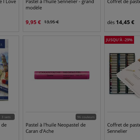
e I Love
Pastel à l'huile Sennelier - grand
Coffret de paste
modèle
9,95
€
14,45
€
13,95
€
dès
JUSQU'À
-
29
%
3 sets
96 couleurs
r de
Pastel à l'huile Neopastel de
Coffret de paste
Caran d'Ache
Sennelier