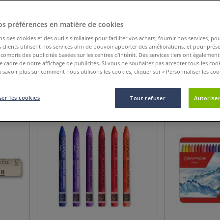
ébutant à l'artiste confirmé, ainsi que les papiers et accessoires indispensab
 connaissances sur la technique du pastel gras ? Découvrez
sur notre blog
l
os préférences en matière de cookies
ns des cookies et des outils similaires pour faciliter vos achats, fournir nos services, 
clients utilisent nos services afin de pouvoir apporter des améliorations, et pour prés
y compris des publicités basées sur les centres d’intérêt. Des services tiers ont également
Catégorie de produit
Nouveauté
Afficher plus de cri
le cadre de notre affichage de publicités. Si vous ne souhaitez pas accepter tous les coo
 savoir plus sur comment nous utilisons les cookies, cliquer sur « Personnaliser les cook
47
Articles
er les cookies
Tout refuser
Autoriser