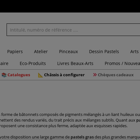
Papiers
Atelier
Pinceaux
Dessin Pastels
Arts
laire
Eco-Produits
Livres Beaux-Arts
Promos / Nouvea
Catalogues
Châssis à configurer
Chèques cadeaux
 forme de bâtonnets composés de pigments mélangés à un liant huileux ou c
ettent des rendus variés, du trait précis aux mélanges subtils. Quant aux
pa
e proposent une consistance plus ferme, adaptée aux esquisses rapides.
 votre disposition une large gamme de
pastels gras
des plus grandes marque