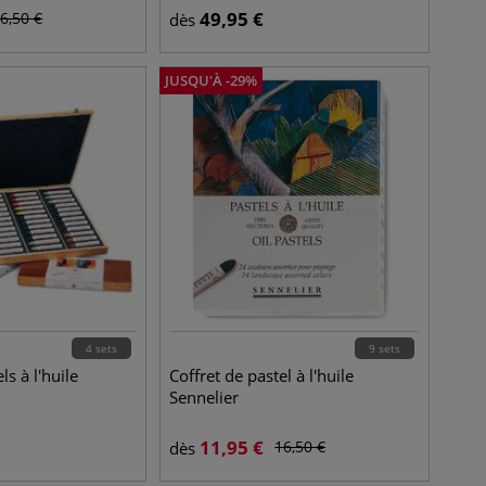
49,95
€
6,50
€
dès
JUSQU'À
-
29
%
4 sets
9 sets
ls à l'huile
Coffret de pastel à l'huile
Sennelier
11,95
€
16,50
€
dès