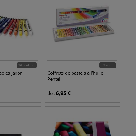
36 couleurs
3 sets
ables Jaxon
Coffrets de pastels à l’huile
Pentel
6,95
€
dès