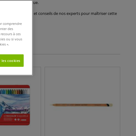
les à cette technique.
es démonstrations et conseils de nos experts pour maîtriser cette
pour comprendre
enter des
 recours à ces
tères de filtres
kies ou si vous
ies ».
 les cookies