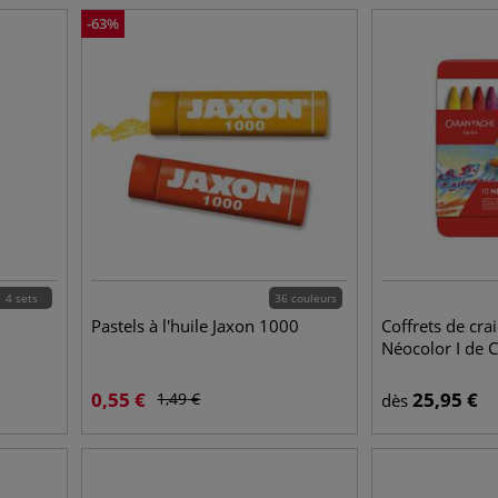
-
63
%
4 sets
36 couleurs
Pastels à l'huile Jaxon 1000
Coffrets de crai
Néocolor I de 
0,55
€
25,95
€
1,49
€
dès