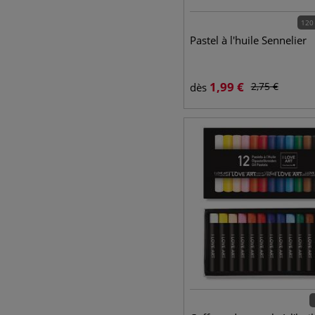
120
Pastel à l'huile Sennelier
1,99
€
2,75
€
dès