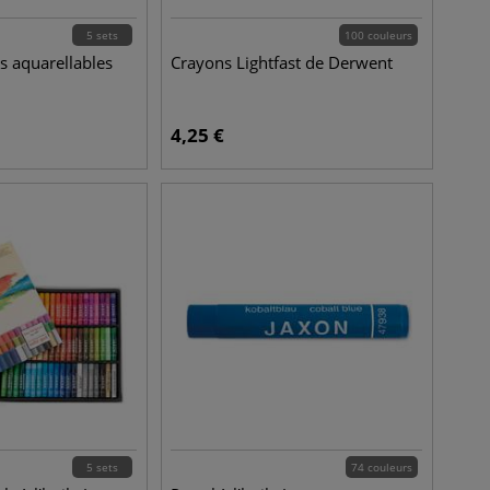
5 sets
100 couleurs
es aquarellables
Crayons Lightfast de Derwent
4,25
€
5 sets
74 couleurs