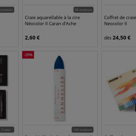
 couleurs
86 couleurs
Craie aquarellable à la cire
Coffret de crai
Néocolor II Caran d'Ache
Neocolor II
2,60
€
24,50
€
dès
-
29
%
3 sets
120 couleurs