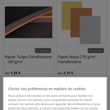
21 couleurs
30 couleurs
Papier Tulipe Clairefontaine
Papier Maya 270 g/m²
- 160 g/m²
Clairefontaine
1,25
€
2,15
€
dès
dès
Choisir vos préférences en matière de cookies
Nous utilisons des cookies et des outils similaires pour faciliter vos
achats, fournir nos services, pour comprendre comment les clients
utilisent nos services afin de pouvoir apporter des améliorations, et pour
présenter des publicités, y compris des publicités basées sur les centres