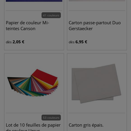
41 couleurs
Papier de couleur Mi-
Carton passe-partout Duo
teintes Canson
Gerstaecker
2,05
€
6,95
€
dès
dès
53 couleurs
Lot de 10 feuilles de papier
Carton gris épais.
de couleur Ursus