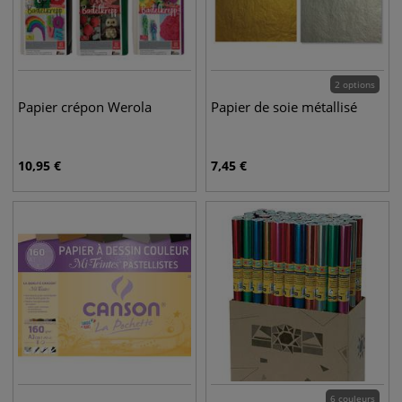
2 options
Papier crépon Werola
Papier de soie métallisé
10,95
€
7,45
€
6 couleurs