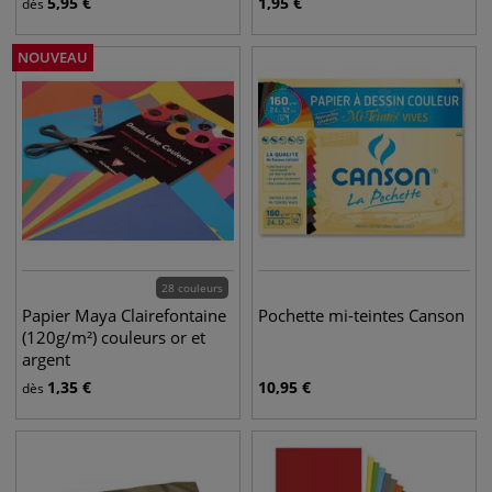
5,95
€
1,95
€
dès
NOUVEAU
28 couleurs
Papier Maya Clairefontaine
Pochette mi-teintes Canson
(120g/m²) couleurs or et
argent
1,35
€
10,95
€
dès