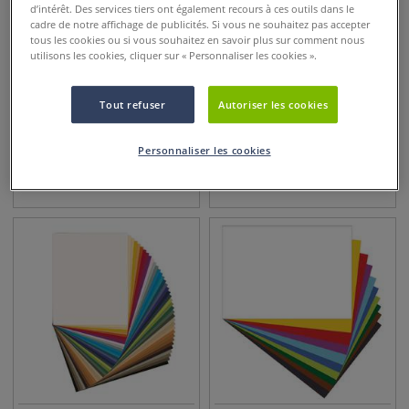
d’intérêt. Des services tiers ont également recours à ces outils dans le
cadre de notre affichage de publicités. Si vous ne souhaitez pas accepter
tous les cookies ou si vous souhaitez en savoir plus sur comment nous
utilisons les cookies, cliquer sur « Personnaliser les cookies ».
34 couleurs
27 couleurs
Tout refuser
Autoriser les cookies
Papier Tiziano Fabriano
Papier de couleur Cartacrea
Personnaliser les cookies
1,95
€
1,75
€
dès
dès