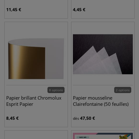
11,45
€
4,45
€
8 options
2 options
Papier brillant Chromolux
Papier mousseline
Esprit Papier
Clairefontaine (50 feuilles)
8,45
€
47,50
€
dès