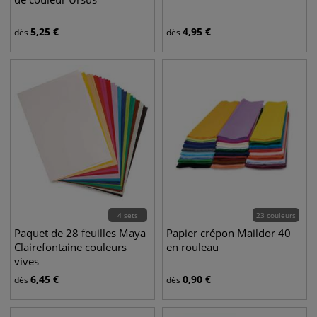
5,25
€
4,95
€
dès
dès
4 sets
23 couleurs
Paquet de 28 feuilles Maya
Papier crépon Maildor 40
Clairefontaine couleurs
en rouleau
vives
6,45
€
0,90
€
dès
dès