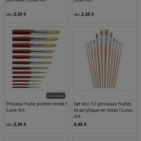
2,35
€
2,35
€
dès
dès
12 pointes
Pinceau huile pointe ronde I
Set éco 12 pinceaux huiles
Love Art
et acrylique en soies I Love
Art
2,35
€
8,45
€
dès