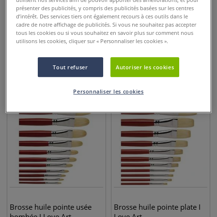
présenter des publicités, y compris des publicités basées sur les centres
d’intérêt. Des services tiers ont également recours à ces outils dans le
cadre de notre affichage de publicités. Si vous ne souhaitez pas accepter
36 couleurs
tous les cookies ou si vous souhaitez en savoir plus sur comment nous
Huile I Love Art
Couteaux à peindre huile,
utilisons les cookies, cliquer sur « Personnaliser les cookies ».
acrylique I Love Art
Tout refuser
Autoriser les cookies
9,45
€
11,95
€
dès
Personnaliser les cookies
Brosse huile pointe usée
Brosse huile pointe plate I
bombée I Love Art
Love Art