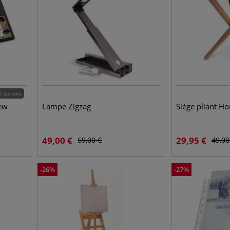
2 options
iew
Lampe Zigzag
Siège pliant Ho
49,00
€
29,95
€
69,00
€
49,00
-
26
%
-
27
%