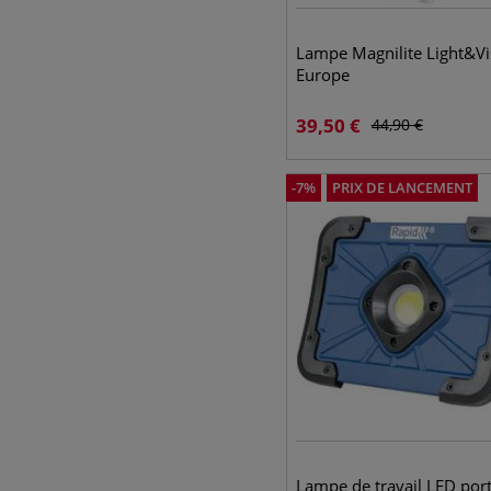
Lampe Magnilite Light&Vi
Europe
39,50
€
44,90
€
-
7
%
PRIX DE LANCEMENT
Lampe de travail LED por