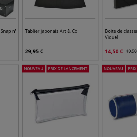
 Snap n'
Tablier japonais Art & Co
Boite de class
Viquel
29,95
€
14,50
€
19,50
NOUVEAU
PRIX DE LANCEMENT
NOUVEAU
PRI