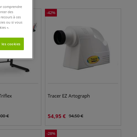
pour comprendre
enter des
-
42
%
 recours à ces
kies ou si vous
ies ».
 les cookies
Triflex
Tracer EZ Artograph
54,95
€
,00
€
94,50
€
-
28
%