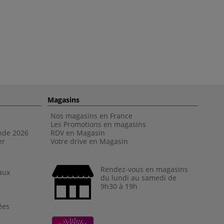
Magasins
Nos magasins en France
Les Promotions en magasins
nde 202
6
RDV en Magasin
er
Votre drive en Magasin
Rendez-vous en magasins
aux
du lundi au samedi de
9h30 à 19h
ées