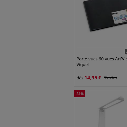
Porte-vues 60 vues Art'V
Viquel
14,95
€
19,95
€
dès
-
31
%