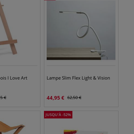
ois I Love Art
Lampe Slim Flex Light & Vision
44,95
€
25
€
62,50
€
JUSQU'À
-
52
%