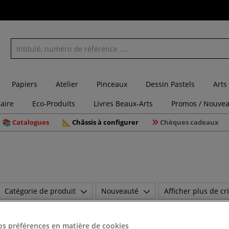
Papiers
Atelier
Pinceaux
Dessin Pastels
Arts
laire
Eco-Produits
Livres Beaux-Arts
Promos / Nouvea
Catalogues
Châssis à configurer
Chèques cadeaux
Catégorie de produit
Nouveauté
Afficher plus de cri
25
Articles
os préférences en matière de cookies