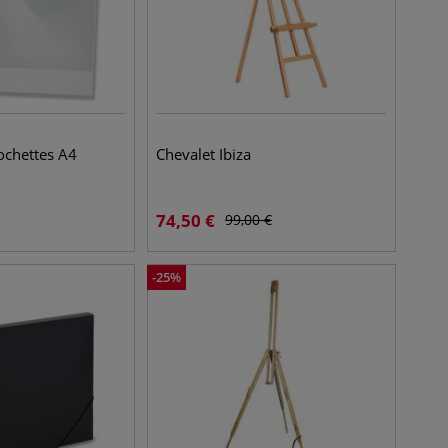
ochettes A4
Chevalet Ibiza
74,50
€
99,00
€
-
25
%