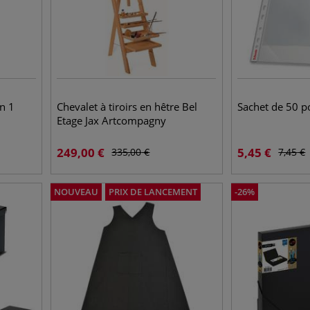
n 1
Chevalet à tiroirs en hêtre Bel
Sachet de 50 p
Etage Jax Artcompagny
249,00
€
5,45
€
335,00
€
7,45
€
NOUVEAU
PRIX DE LANCEMENT
-
26
%