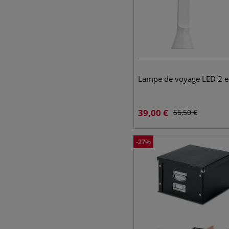
Lampe de voyage LED 2 e
39,00
€
56,50
€
-
27
%