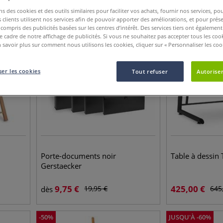
ns des cookies et des outils similaires pour faciliter vos achats, fournir nos services, 
clients utilisent nos services afin de pouvoir apporter des améliorations, et pour prés
JUSQU'À
-
51
%
-
34
%
y compris des publicités basées sur les centres d’intérêt. Des services tiers ont également
le cadre de notre affichage de publicités. Si vous ne souhaitez pas accepter tous les coo
 savoir plus sur comment nous utilisons les cookies, cliquer sur « Personnaliser les cook
er les cookies
Tout refuser
Autoriser
Porte-documents noir
Table à dessin 
Gerstaecker
9,75
€
425,00
€
19,95
€
645
dès
-
50
%
JUSQU'À
-
60
%