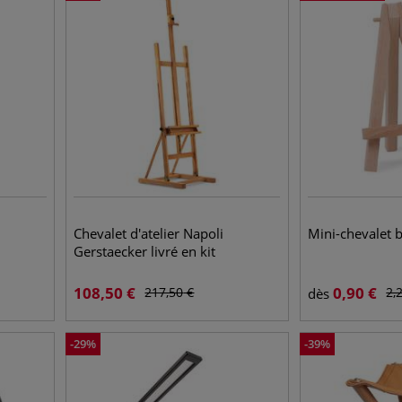
Chevalet d'atelier Napoli
Mini-chevalet b
Gerstaecker livré en kit
108,50
€
0,90
€
217,50
€
2,
dès
-
29
%
-
39
%