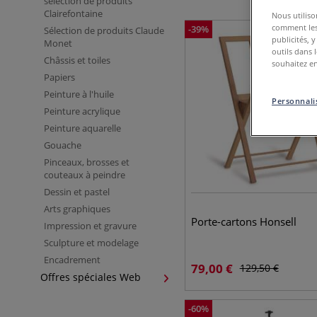
sélection de produits
Clairefontaine
Nous utiliso
comment les 
-
39
%
Sélection de produits Claude
publicités, 
Monet
outils dans 
Châssis et toiles
souhaitez en
Papiers
Peinture à l'huile
Personnalis
Peinture acrylique
Peinture aquarelle
Gouache
Pinceaux, brosses et
couteaux à peindre
Dessin et pastel
Arts graphiques
Porte-cartons Honsell
Impression et gravure
Sculpture et modelage
Encadrement
79,00
€
129,50
€
Offres spéciales Web
-
60
%