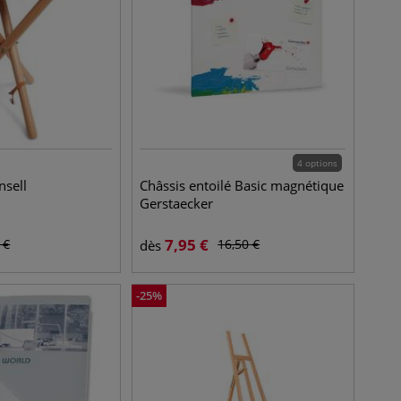
4 options
nsell
Châssis entoilé Basic magnétique
Gerstaecker
7,95
€
€
16,50
€
dès
-
25
%