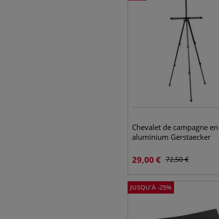
Chevalet de campagne en
aluminium Gerstaecker
29,00
€
72,50
€
JUSQU'À
-
25
%