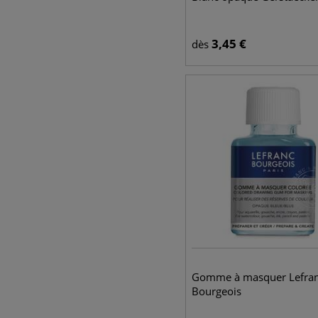
3,45
€
dès
Gomme à masquer Lefra
Bourgeois