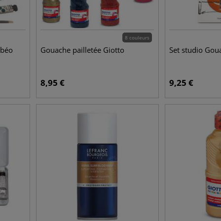
8 couleurs
ébéo
Gouache pailletée Giotto
Set studio Go
8,95
€
9,25
€