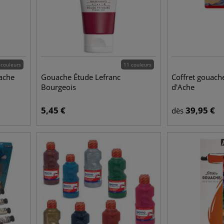
 couleurs
11 couleurs
ache
Gouache Étude Lefranc
Coffret gouach
Bourgeois
d'Ache
5,45
€
39,95
€
dès