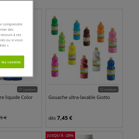
pour comprendre
enter des
 recours à ces
kies ou si vous
ies ».
 les cookies
27 couleurs
12 couleurs
re liquide Color
Gouache ultra-lavable Giotto
7,45
€
95
€
dès
JUSQU'À
-
28
%