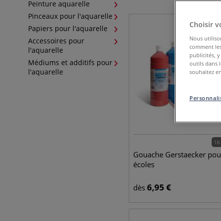
Peinture aquarelle
Pinceaux pour l'aquarelle
Choisir v
Papiers pour l'aquarelle
Nous utiliso
Accessoires pour
comment les 
l'aquarelle
publicités, 
Médiums et additifs pour
outils dans 
l'aquarelle
souhaitez en
Personnalis
16
Gouache Gerstaecker pou
écoles
6,95
€
dès