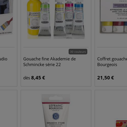
30 couleurs
udio
Gouache fine Akademie de
Coffret gouach
Schmincke série 22
Bourgeois
8,45
€
21,50
€
dès