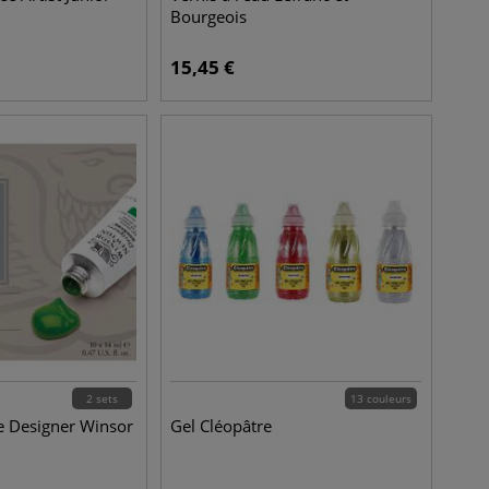
Bourgeois
15,45
€
2 sets
13 couleurs
e Designer Winsor
Gel Cléopâtre