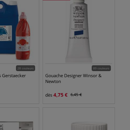
28 couleurs
89 couleurs
 Gerstaecker
Gouache Designer Winsor &
Newton
4,75
€
6,45
€
dès