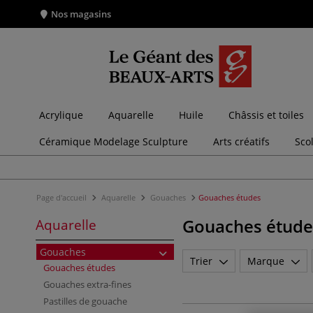
Nos magasins
Acrylique
Aquarelle
Huile
Châssis et toiles
Céramique Modelage Sculpture
Arts créatifs
Sco
Page d'accueil
Aquarelle
Gouaches
Gouaches études
Gouaches étude
Aquarelle
Gouaches
Trier
Marque
Gouaches études
Gouaches extra-fines
Pastilles de gouache