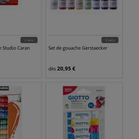
2 sets
2 sets
e Studio Caran
Set de gouache Gerstaecker
20,95
€
dès