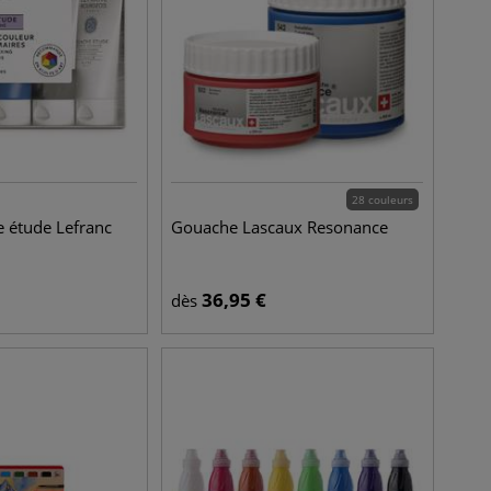
28 couleurs
e étude Lefranc
Gouache Lascaux Resonance
36,95
€
dès