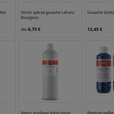
ches
Vernis spécial gouache Lefranc
Gouache Giotto
Bourgeois
6,75
€
12,45
€
dès
r
Vernis acrylique Artist Junior
Peinture paillet