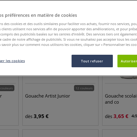
JUSQU'À
-
29
%
os préférences en matière de cookies
ns des cookies et des outils similaires pour faciliter vos achats, fournir nos services, 
clients utilisent nos services afin de pouvoir apporter des améliorations, et pour prés
y compris des publicités basées sur les centres d’intérêt. Des services tiers ont également
le cadre de notre affichage de publicités. Si vous ne souhaitez pas accepter tous les coo
 savoir plus sur comment nous utilisons les cookies, cliquer sur « Personnaliser les cook
er les cookies
Tout refuser
Autoriser
 couleurs
12 couleurs
r
Gouache Artist Junior
Gouache scolai
and co
3,95
€
3,65
€
4,
dès
dès