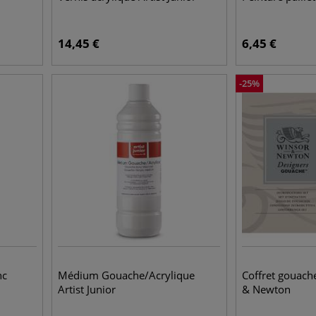
14,45
€
6,45
€
-
25
%
nc
Médium Gouache/Acrylique
Coffret gouach
Artist Junior
& Newton