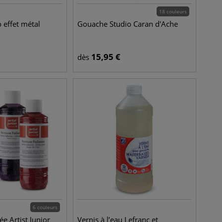
18 couleurs
 effet métal
Gouache Studio Caran d'Ache
15,95
€
dès
6 couleurs
ée Artist Junior
Vernis à l’eau Lefranc et