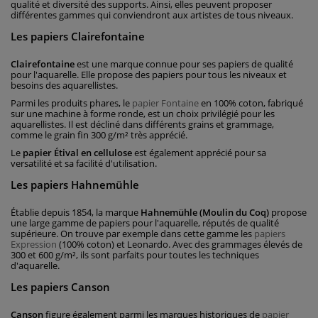
qualité et diversité des supports. Ainsi, elles peuvent proposer
différentes gammes qui conviendront aux artistes de tous niveaux.
Les papiers Clairefontaine
Clairefontaine
est une marque connue pour ses papiers de qualité
pour l'aquarelle. Elle propose des papiers pour tous les niveaux et
besoins des aquarellistes.
Parmi les produits phares, le
papier Fontaine
en 100% coton, fabriqué
sur une machine à forme ronde, est un choix privilégié pour les
aquarellistes. Il est décliné dans différents grains et grammage,
comme le grain fin 300 g/m² très apprécié.
Le
papier Étival en cellulose
est également apprécié pour sa
versatilité et sa facilité d'utilisation.
Les papiers Hahnemühle
Établie depuis 1854, la marque
Hahnemühle (Moulin du Coq)
propose
une large gamme de papiers pour l'aquarelle, réputés de qualité
supérieure. On trouve par exemple dans cette gamme les
papiers
Expression
(100% coton) et Leonardo. Avec des grammages élevés de
300 et 600 g/m², ils sont parfaits pour toutes les techniques
d'aquarelle.
Les papiers Canson
Canson
figure également parmi les marques historiques de
papier