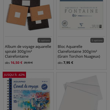
6 options
5 options
Album de voyage aquarelle
Bloc Aquarelle
spiralé 300g/m²
Clairefontaine 300g/m²
Clairefontaine
(Grain Torchon Nuageux)
16,50
€
7,95
€
dès
28,50
€
dès
JUSQU'À
-
42
%