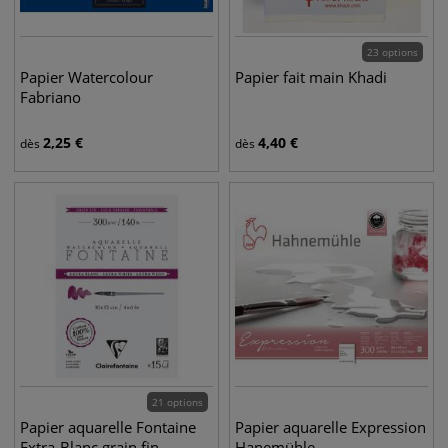
23 options
Papier Watercolour
Papier fait main Khadi
Fabriano
2,25
€
4,40
€
dès
dès
21 options
Papier aquarelle Fontaine
Papier aquarelle Expression
Extra-Blanc grain fin
Hanemühle