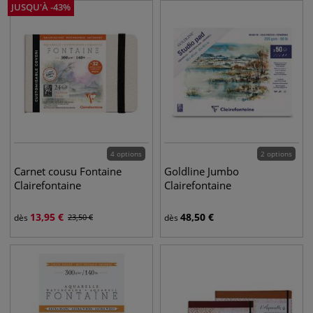
JUSQU'À
-
43
%
4 options
2 options
Carnet cousu Fontaine
Goldline Jumbo
Clairefontaine
Clairefontaine
13,95
€
48,50
€
dès
23,50
€
dès