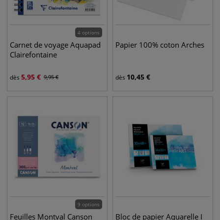
4 options
Carnet de voyage Aquapad
Papier 100% coton Arches
Clairefontaine
5,95
€
10,45
€
dès
9,95
€
dès
9 options
Feuilles Montval Canson
Bloc de papier Aquarelle I