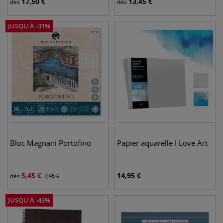
17,50
€
13,45
€
dès
dès
JUSQU'À
-
31
%
Bloc Magnani Portofino
Papier aquarelle I Love Art
5,45
€
14,95
€
dès
7,45
€
JUSQU'À
-
43
%