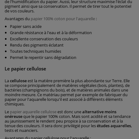
de l'humidification du papier. Aussi, leur structure maximise l'éclat du
pigment ainsi que sa conservation. Il permet de tirer tout le potentiel
de vos couleurs.
Avantages du
papier 100% coton pour l'aquarelle
:
Papier sans acide
Grande résistance à l'eau et à la déformation
Excellente conservation des couleurs
Rendu des pigments éclatant
Toutes techniques humides
Permet le repentir sans dégradation
Le papier cellulose
La
cellulose
est la matière première la plus abondante sur Terre. Elle
se compose principalement de matières végétales (bois, plantes), de
bactéries (champignons du bois), et de matières animales dans une
moindre mesure. Ce matériau permet par exemple de fabriquer du
papier pour l'aquarelle lorsqu'il est associé à différents éléments
chimiques.
Le
papier aquarelle cellulose
est donc une
alternative moins
onéreuse
que le papier 100% coton. Mais sont acidité et sa tendance
au jaunissement le rendent peu propice à sa conservation et à la
tenue des couleurs. Il sera donc privilégié pour les
études aquarelles
,
tests et nuanciers.
Avantages du papier cellulose pour l'aquarelle :