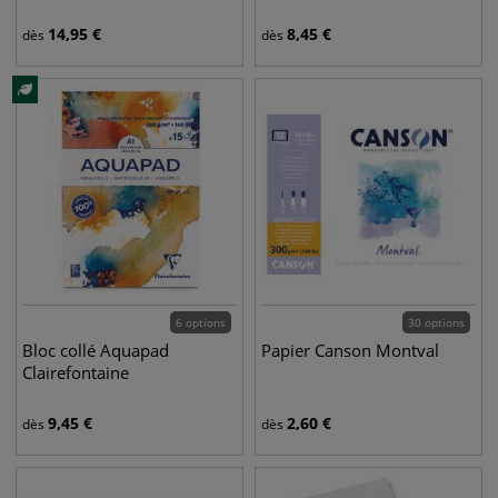
14,95
€
8,45
€
dès
dès
6 options
30 options
Bloc collé Aquapad
Papier Canson Montval
Clairefontaine
9,45
€
2,60
€
dès
dès