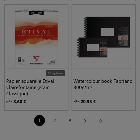
13 options
Papier aquarelle Etival
Watercolour book Fabriano
Clairefontaine (grain
300g/m²
Classique)
3,60
€
20,95
€
dès
dès
1
2
3