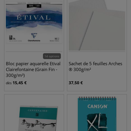
14 options
Bloc papier aquarelle Etival
Sachet de 5 feuilles Arches
Clairefontaine (Grain Fin -
® 300g/m²
300g/m²)
15,45
€
37,50
€
dès