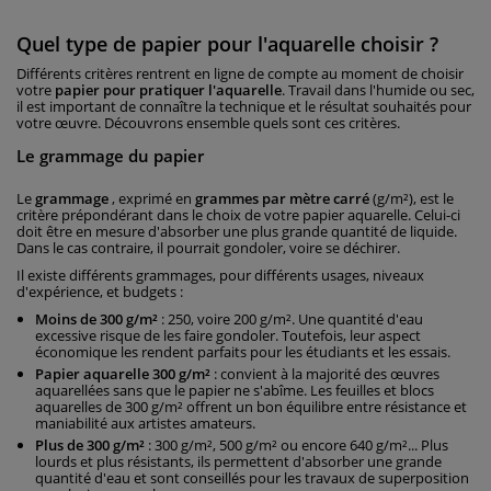
Quel type de papier pour l'aquarelle choisir ?
Différents critères rentrent en ligne de compte au moment de choisir
votre
papier pour pratiquer l'aquarelle
. Travail dans l'humide ou sec,
il est important de connaître la technique et le résultat souhaités pour
votre œuvre. Découvrons ensemble quels sont ces critères.
Le grammage du papier
Le
grammage
, exprimé en
grammes par mètre carré
(g/m²), est le
critère prépondérant dans le choix de votre papier aquarelle. Celui-ci
doit être en mesure d'absorber une plus grande quantité de liquide.
Dans le cas contraire, il pourrait gondoler, voire se déchirer.
Il existe différents grammages, pour différents usages, niveaux
d'expérience, et budgets :
Moins de 300 g/m²
: 250, voire 200 g/m². Une quantité d'eau
excessive risque de les faire gondoler. Toutefois, leur aspect
économique les rendent parfaits pour les étudiants et les essais.
Papier aquarelle 300 g/m²
: convient à la majorité des œuvres
aquarellées sans que le papier ne s'abîme. Les feuilles et blocs
aquarelles de 300 g/m² offrent un bon équilibre entre résistance et
maniabilité aux artistes amateurs.
Plus de 300 g/m²
: 300 g/m², 500 g/m² ou encore 640 g/m²... Plus
lourds et plus résistants, ils permettent d'absorber une grande
quantité d'eau et sont conseillés pour les travaux de superposition