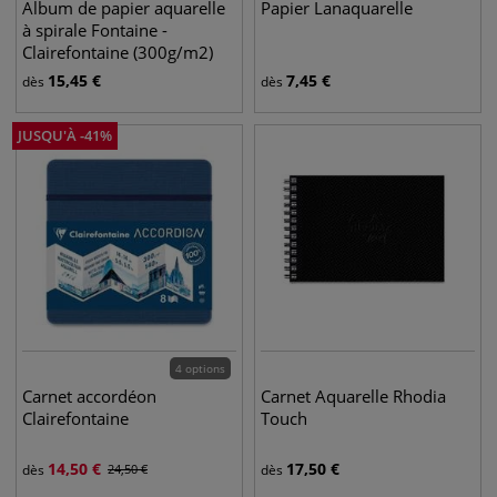
Album de papier aquarelle
Papier Lanaquarelle
à spirale Fontaine -
Clairefontaine (300g/m2)
15,45
€
7,45
€
dès
dès
JUSQU'À
-
41
%
4 options
Carnet accordéon
Carnet Aquarelle Rhodia
Clairefontaine
Touch
14,50
€
17,50
€
dès
24,50
€
dès