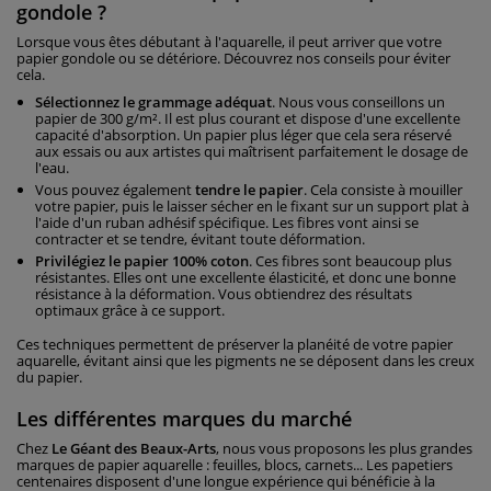
gondole ?
Lorsque vous êtes débutant à l'aquarelle, il peut arriver que votre
papier gondole ou se détériore. Découvrez nos conseils pour éviter
cela.
Sélectionnez le grammage adéquat
. Nous vous conseillons un
papier de 300 g/m². Il est plus courant et dispose d'une excellente
capacité d'absorption. Un papier plus léger que cela sera réservé
aux essais ou aux artistes qui maîtrisent parfaitement le dosage de
l'eau.
Vous pouvez également
tendre le papier
. Cela consiste à mouiller
votre papier, puis le laisser sécher en le fixant sur un support plat à
l'aide d'un ruban adhésif spécifique. Les fibres vont ainsi se
contracter et se tendre, évitant toute déformation.
Privilégiez le papier 100% coton
. Ces fibres sont beaucoup plus
résistantes. Elles ont une excellente élasticité, et donc une bonne
résistance à la déformation. Vous obtiendrez des résultats
optimaux grâce à ce support.
Ces techniques permettent de préserver la planéité de votre papier
aquarelle, évitant ainsi que les pigments ne se déposent dans les creux
du papier.
Les différentes marques du marché
Chez
Le Géant des Beaux-Arts
, nous vous proposons les plus grandes
marques de papier aquarelle : feuilles, blocs, carnets... Les papetiers
centenaires disposent d'une longue expérience qui bénéficie à la