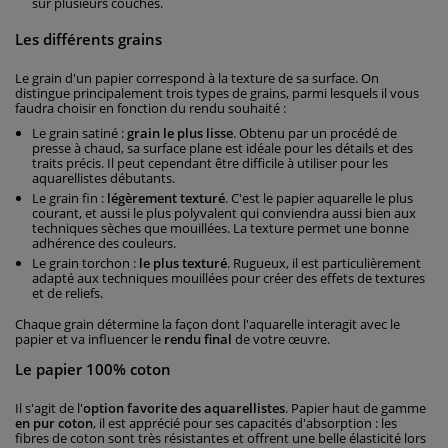
sur plusieurs couches.
Les différents grains
Le grain d'un papier correspond à la texture de sa surface. On
distingue principalement trois types de grains, parmi lesquels il vous
faudra choisir en fonction du rendu souhaité :
Le grain satiné :
grain le plus lisse
. Obtenu par un procédé de
presse à chaud, sa surface plane est idéale pour les détails et des
traits précis. Il peut cependant être difficile à utiliser pour les
aquarellistes débutants.
Le grain fin :
légèrement texturé
. C'est le papier aquarelle le plus
courant, et aussi le plus polyvalent qui conviendra aussi bien aux
techniques sèches que mouillées. La texture permet une bonne
adhérence des couleurs.
Le grain torchon :
le plus texturé
. Rugueux, il est particulièrement
adapté aux techniques mouillées pour créer des effets de textures
et de reliefs.
Chaque grain détermine la façon dont l'aquarelle interagit avec le
papier et va influencer le
rendu final
de votre œuvre.
Le papier 100% coton
Il s'agit de l'
option favorite des aquarellistes
. Papier haut de gamme
en pur coton
, il est apprécié pour ses capacités d'absorption : les
fibres de coton sont très résistantes et offrent une belle élasticité lors