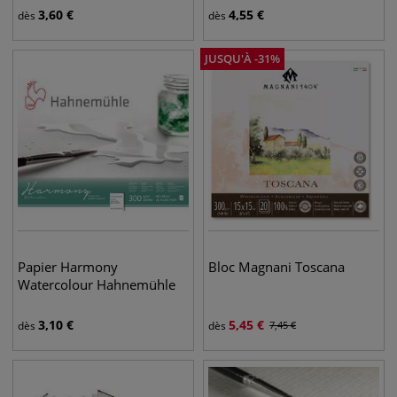
3,60
€
4,55
€
dès
dès
JUSQU'À
-
31
%
Papier Harmony
Bloc Magnani Toscana
Watercolour Hahnemühle
3,10
€
5,45
€
dès
dès
7,45
€