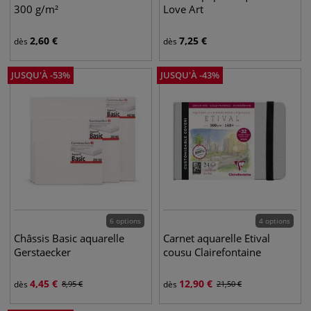
300 g/m²
Love Art
2,60
€
7,25
€
dès
dès
JUSQU'À
-
53
%
JUSQU'À
-
43
%
6 options
4 options
Châssis Basic aquarelle
Carnet aquarelle Etival
Gerstaecker
cousu Clairefontaine
4,45
€
12,90
€
dès
8,95
€
dès
21,50
€