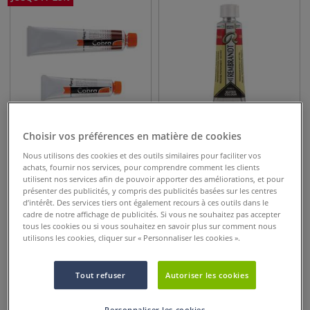
Choisir vos préférences en matière de cookies
40 couleurs
120 couleurs
Nous utilisons des cookies et des outils similaires pour faciliter vos
Huile Cobra Study de Royal
Aquarelle extra-fine
achats, fournir nos services, pour comprendre comment les clients
Talens
Rembrandt
utilisent nos services afin de pouvoir apporter des améliorations, et pour
présenter des publicités, y compris des publicités basées sur les centres
d’intérêt. Des services tiers ont également recours à ces outils dans le
4,65
€
7,45
€
dès
6,25
€
dès
cadre de notre affichage de publicités. Si vous ne souhaitez pas accepter
tous les cookies ou si vous souhaitez en savoir plus sur comment nous
utilisons les cookies, cliquer sur « Personnaliser les cookies ».
Tout refuser
Autoriser les cookies
Personnaliser les cookies