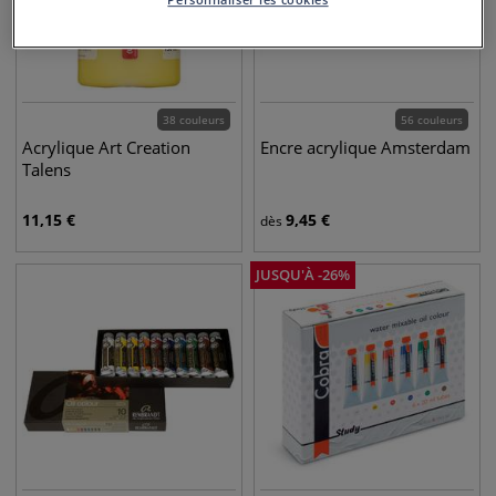
38 couleurs
56 couleurs
Acrylique Art Creation
Encre acrylique Amsterdam
Talens
11,15
€
9,45
€
dès
JUSQU'À
-
26
%