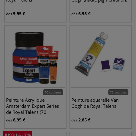
9,95
€
6,95
€
dès
dès
70 couleurs
72 couleurs
Peinture Acrylique
Peinture aquarelle Van
Amsterdam Expert Series
Gogh de Royal Talens
de Royal Talens (70
couleurs)
8,95
€
2,85
€
dès
dès
JUSQU'À
-
28
%