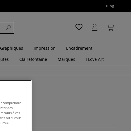
Blog
 Graphiques
Impression
Encadrement
utés
Clairefontaine
Marques
I Love Art
pour comprendre
enter des
 recours à ces
kies ou si vous
ies ».