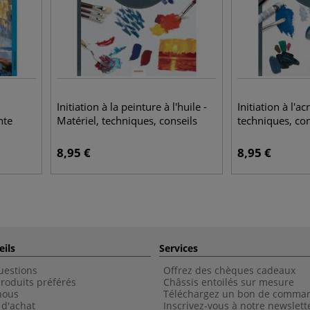
Initiation à la peinture à l'huile -
Initiation à l'ac
nte
Matériel, techniques, conseils
techniques, con
8,95
€
8,95
€
eils
Services
uestions
Offrez des chèques cadeaux
roduits préférés
Châssis entoilés sur mesure
nous
Téléchargez un bon de comma
 d'achat
Inscrivez-vous à notre newslett