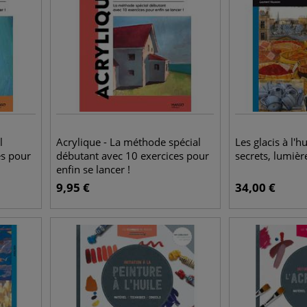
l
Acrylique - La méthode spécial
Les glacis à l'hu
es pour
débutant avec 10 exercices pour
secrets, lumiè
enfin se lancer !
9,95
€
34,00
€