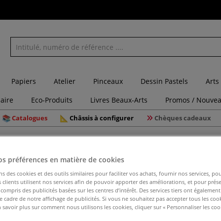
Papiers
Atelier
Pinceaux
Dessin Pastels
Arts
laire
Eco-Produits
Livres Beaux-Arts
Promos / Nouvea
Catalogues
Châssis à configurer
Chèques cadeaux
e et l'acrylique
os préférences en matière de cookies
ns des cookies et des outils similaires pour faciliter vos achats, fournir nos services, 
clients utilisent nos services afin de pouvoir apporter des améliorations, et pour prés
Catégorie de produit
y compris des publicités basées sur les centres d’intérêt. Des services tiers ont également
le cadre de notre affichage de publicités. Si vous ne souhaitez pas accepter tous les coo
 savoir plus sur comment nous utilisons les cookies, cliquer sur « Personnaliser les cook
16
Articles