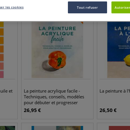
er les cookies
Tout refuser
Autoriser
uile et
La peinture acrylique facile -
La peinture à l'
Techniques, conseils, modèles
pour débuter et progresser
26,95
€
26,50
€