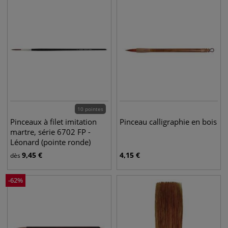
10 pointes
Pinceaux à filet imitation
Pinceau calligraphie en bois
martre, série 6702 FP -
Léonard (pointe ronde)
9,45
€
4,15
€
dès
-
62
%