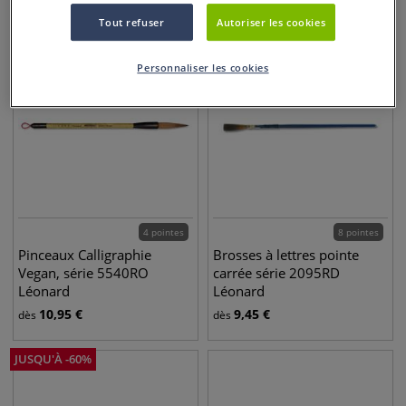
Tout refuser
Autoriser les cookies
Personnaliser les cookies
4 pointes
8 pointes
Pinceaux Calligraphie
Brosses à lettres pointe
Vegan, série 5540RO
carrée série 2095RD
Léonard
Léonard
10,95
€
9,45
€
dès
dès
JUSQU'À
-
60
%