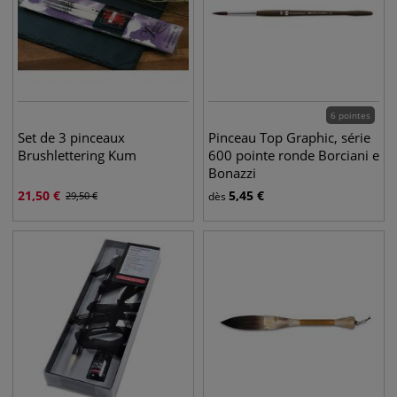
6 pointes
Set de 3 pinceaux
Pinceau Top Graphic, série
Brushlettering Kum
600 pointe ronde Borciani e
Bonazzi
21,50
€
5,45
€
29,50
€
dès