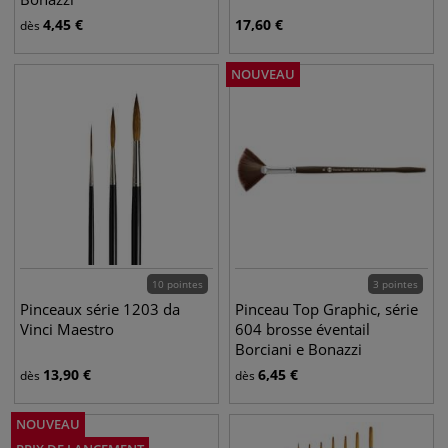
4,45
€
17,60
€
dès
NOUVEAU
10 pointes
3 pointes
Pinceaux série 1203 da
Pinceau Top Graphic, série
Vinci Maestro
604 brosse éventail
Borciani e Bonazzi
13,90
€
6,45
€
dès
dès
NOUVEAU