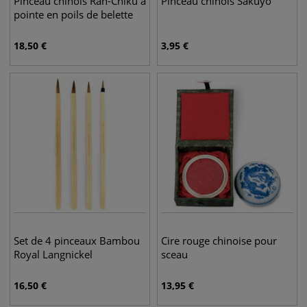
Pinceau chinois Ran-Chiku à
Pinceau chinois Sakuyo
pointe en poils de belette
18,50
€
3,95
€
Set de 4 pinceaux Bambou
Cire rouge chinoise pour
Royal Langnickel
sceau
16,50
€
13,95
€