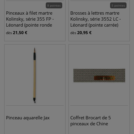
8 pointes
5 pointes
Pinceaux à filet martre
Brosses à lettres martre
Kolinsky, série 355 FP -
Kolinsky, série 3552 LC -
Léonard (pointe ronde
Léonard (pointe carrée)
pointue)
21,50
€
20,95
€
dès
dès
Pinceau aquarelle Jax
Coffret Brocart de 5
pinceaux de Chine