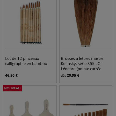
Lot de 12 pinceaux
Brosses à lettres martre
calligraphie en bambou
Kolinsky, série 355 LC -
Léonard (pointe carrée
large)
46,50
€
20,95
€
dès
NOUVEAU