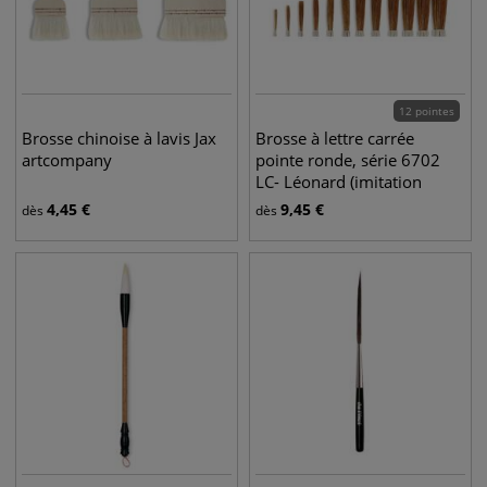
12 pointes
Brosse chinoise à lavis Jax
Brosse à lettre carrée
artcompany
pointe ronde, série 6702
LC- Léonard (imitation
martre)
4,45
€
9,45
€
dès
dès