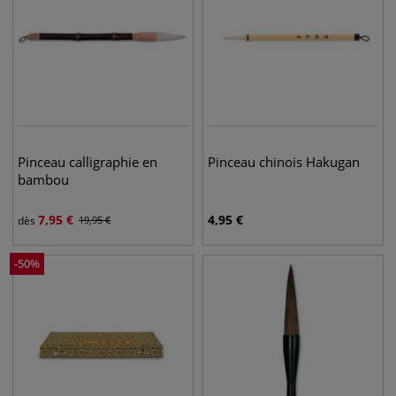
Pinceau calligraphie en
Pinceau chinois Hakugan
bambou
7,95
€
4,95
€
dès
19,95
€
-
50
%