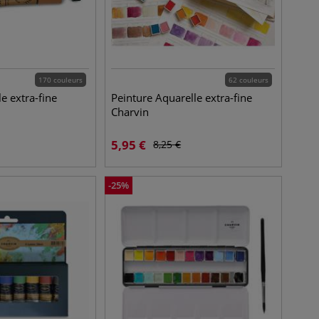
170 couleurs
62 couleurs
le extra-fine
Peinture Aquarelle extra-fine
Charvin
5,95
€
8,25
€
-
25
%