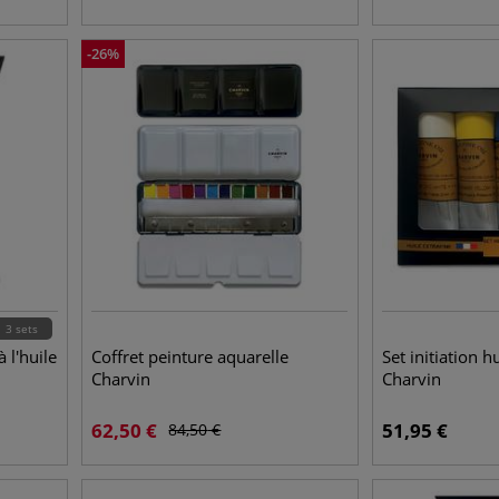
-
26
%
3 sets
 l'huile
Coffret peinture aquarelle
Set initiation h
Charvin
Charvin
62,50
€
51,95
€
84,50
€