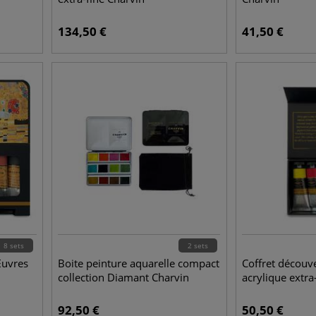
134,50
€
41,50
€
8 sets
2 sets
Œuvres
Boite peinture aquarelle compact
Coffret découv
collection Diamant Charvin
acrylique extra
92,50
€
50,50
€