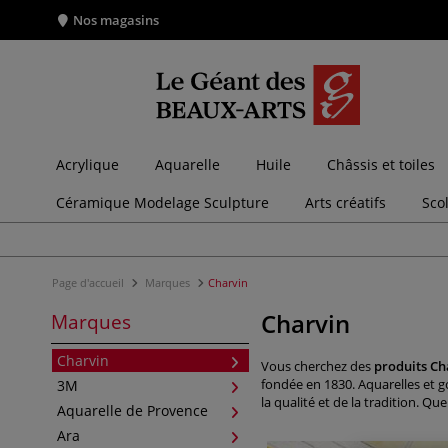
Nos magasins
Acrylique
Aquarelle
Huile
Châssis et toiles
Céramique Modelage Sculpture
Arts créatifs
Sco
Page d'accueil
Marques
Charvin
Charvin
Marques
Charvin
Vous cherchez des
produits Ch
fondée en 1830. Aquarelles et go
3M
la qualité et de la tradition. Q
Aquarelle de Provence
Ara