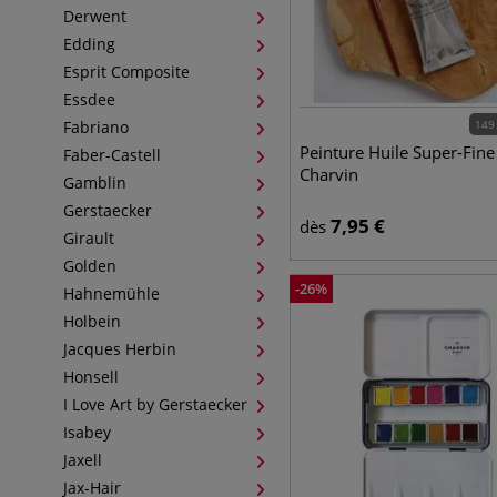
Derwent
Edding
Esprit Composite
Essdee
Fabriano
149
Peinture Huile Super-Fine
Faber-Castell
Charvin
Gamblin
Gerstaecker
7,95
€
dès
Girault
Golden
-
26
%
Hahnemühle
Holbein
Jacques Herbin
Honsell
I Love Art by Gerstaecker
Isabey
Jaxell
Jax-Hair