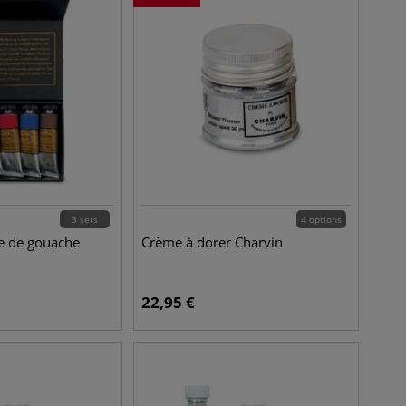
3 sets
4 options
e de gouache
Crème à dorer Charvin
22,95
€