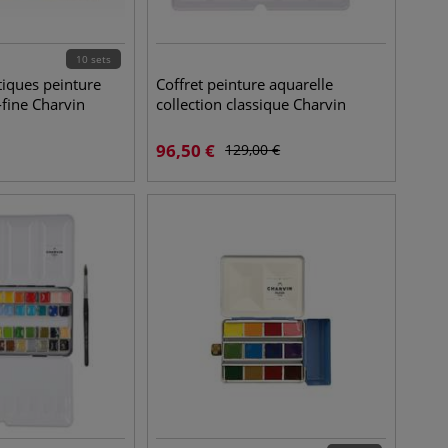
10 sets
tiques peinture
Coffret peinture aquarelle
-fine Charvin
collection classique Charvin
96,50
€
129,00
€