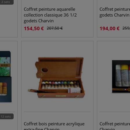
2 sets
Coffret peinture aquarelle
Coffret peintur
collection classique 36 1/2
godets Charvin
godets Charvin
154,50
€
194,00
€
207,50
€
259
12 sets
Coffret bois peinture acrylique
Coffret peintur
extra-fine Charvin
Charvin