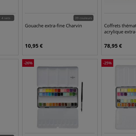
4 sets
39 couleurs
Gouache extra-fine Charvin
Coffrets théma
acrylique extra
10,95
€
78,95
€
-
26
%
-
25
%