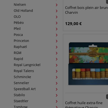
Nielsen
Coffret bois plein air brun
Old Holland
Charvin
OLO
Pébéo
129,00
€
Pfeil
Posca
Princeton
Raphaël
RGM
Rapid
Royal Langnickel
Royal Talens
Schmincke
Sennelier
Speedball Art
Stabilo
Staedtler
Coffret huile extra-fine
Tombow
thématique Charvin