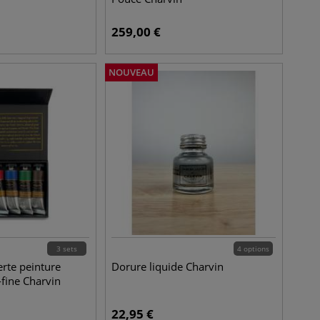
259,00
€
NOUVEAU
3 sets
4 options
erte peinture
Dorure liquide Charvin
-fine Charvin
22,95
€