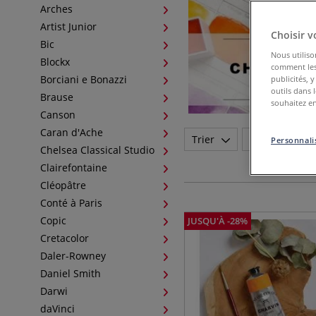
Arches
Artist Junior
Choisir v
Bic
Nous utiliso
Blockx
comment les 
Borciani e Bonazzi
publicités, 
outils dans 
Brause
souhaitez en
Canson
Caran d'Ache
Trier
Marque
Personnalis
Chelsea Classical Studio
Clairefontaine
Cléopâtre
Conté à Paris
Copic
JUSQU'À
-
28
%
Cretacolor
Daler-Rowney
Daniel Smith
Darwi
daVinci