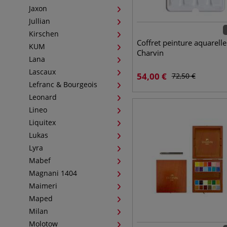
Jaxon
Jullian
Kirschen
Coffret peinture aquarelle
KUM
Charvin
Lana
Lascaux
54,00
€
72,50
€
Lefranc & Bourgeois
Leonard
Lineo
Liquitex
Lukas
Lyra
Mabef
Magnani 1404
Maimeri
Maped
Milan
Molotow