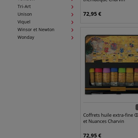
Tri-Art
72,95
€
Unison
Viquel
Winsor et Newton
Wonday
Coffrets huile extra-fine 
et Nuances Charvin
72,95
€