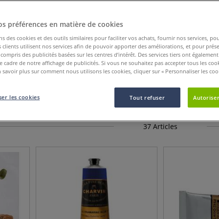
os préférences en matière de cookies
ns des cookies et des outils similaires pour faciliter vos achats, fournir nos services, 
clients utilisent nos services afin de pouvoir apporter des améliorations, et pour prés
y compris des publicités basées sur les centres d’intérêt. Des services tiers ont également
le cadre de notre affichage de publicités. Si vous ne souhaitez pas accepter tous les coo
 savoir plus sur comment nous utilisons les cookies, cliquer sur « Personnaliser les cook
Catégorie de produit
Nouveauté
Afficher plus de cri
er les cookies
Tout refuser
Autoriser
37
Articles