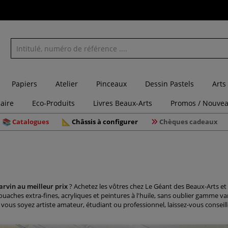
Papiers
Atelier
Pinceaux
Dessin Pastels
Arts
laire
Eco-Produits
Livres Beaux-Arts
Promos / Nouvea
Catalogues
Châssis à configurer
Chèques cadeaux
arvin au meilleur prix
? Achetez les vôtres chez Le Géant des Beaux-Arts et
uaches extra-fines, acryliques et peintures à l'huile, sans oublier gamme var
ue vous soyez artiste amateur, étudiant ou professionnel, laissez-vous conseill