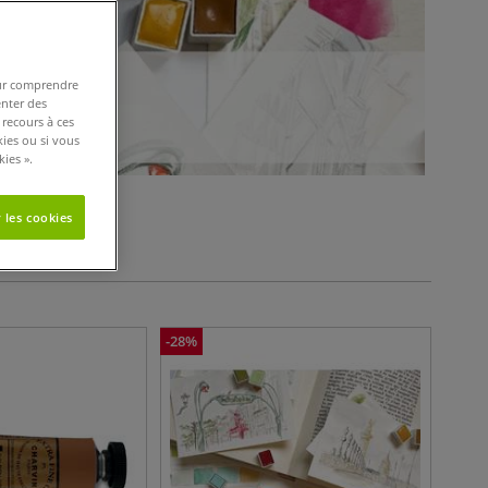
pour comprendre
enter des
 recours à ces
kies ou si vous
ies ».
tères de filtres
 les cookies
-
28
%