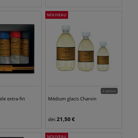
NOUVEAU
2 options
uile extra-fin
Médium glacis Charvin
21,50
€
dès
NOUVEAU