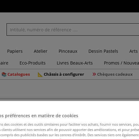
Papiers
Atelier
Pinceaux
Dessin Pastels
Arts
laire
Eco-Produits
Livres Beaux-Arts
Promos / Nouvea
Catalogues
Châssis à configurer
Chèques cadeaux
os préférences en matière de cookies
ns des cookies et des outils similaires pour faciliter vos achats, fournir nos services, 
clients utilisent nos services afin de pouvoir apporter des améliorations, et pour prés
y compris des publicités basées sur les centres d’intérêt. Des services tiers ont également