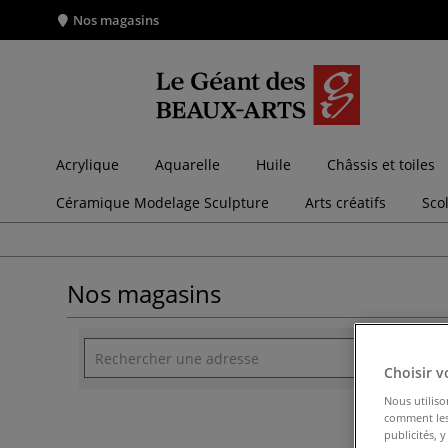
Nos magasins
Acrylique
Aquarelle
Huile
Châssis et toiles
Céramique Modelage Sculpture
Arts créatifs
Sco
Nos magasins
Choisir v
Nous utiliso
comment les 
publicités, 