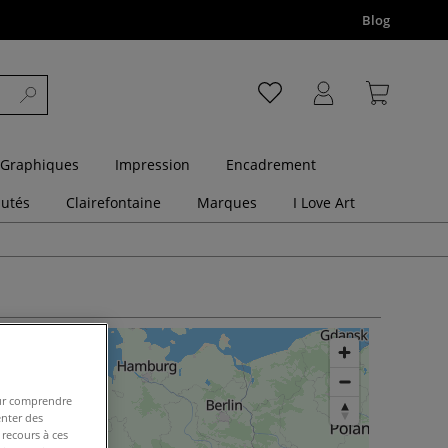
Blog
 Graphiques
Impression
Encadrement
utés
Clairefontaine
Marques
I Love Art
pour comprendre
enter des
 recours à ces