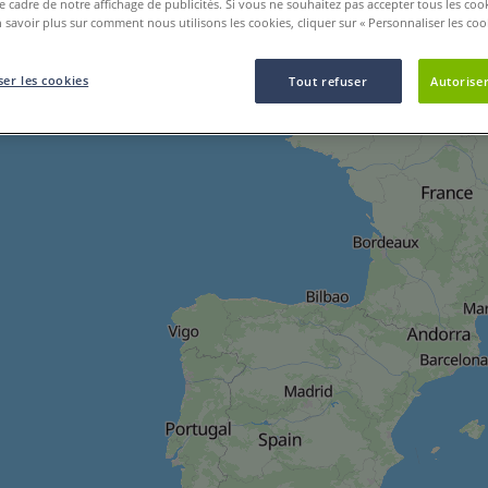
le cadre de notre affichage de publicités. Si vous ne souhaitez pas accepter tous les coo
 savoir plus sur comment nous utilisons les cookies, cliquer sur « Personnaliser les cook
er les cookies
Tout refuser
Autoriser