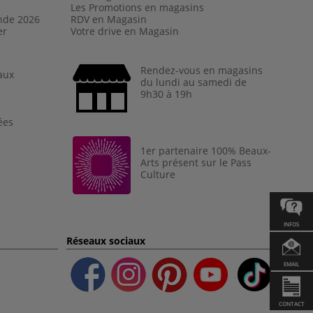
Les Promotions en magasins
nde 202
6
RDV en Magasin
er
Votre drive en Magasin
Rendez-vous en magasins
aux
du lundi au samedi de
9h30 à 19h
ées
1er partenaire 100% Beaux-
Arts présent sur le Pass
Culture
INFOS
Réseaux sociaux
EMAIL
CONTACT