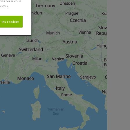
kies ou si vous
ies ».
 les cookies