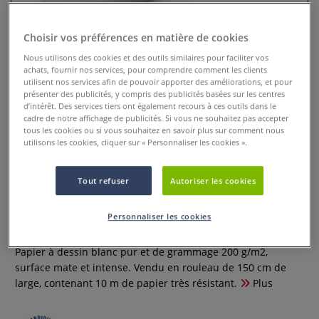
Choisir vos préférences en matière de cookies
Nous utilisons des cookies et des outils similaires pour faciliter vos
achats, fournir nos services, pour comprendre comment les clients
utilisent nos services afin de pouvoir apporter des améliorations, et pour
présenter des publicités, y compris des publicités basées sur les centres
d’intérêt. Des services tiers ont également recours à ces outils dans le
cadre de notre affichage de publicités. Si vous ne souhaitez pas accepter
tous les cookies ou si vous souhaitez en savoir plus sur comment nous
utilisons les cookies, cliquer sur « Personnaliser les cookies ».
Rouleau de papier à dessin
Tout refuser
Autoriser les cookies
Gerstaecker
Personnaliser les cookies
0 Commentaires
Papier à dessin blanc pur et de grammage 200 g/m2,
surface mate et intense. Vendu en rouleau de 150 cm de
large, contenant 10 m de papier très résistant.
Plus