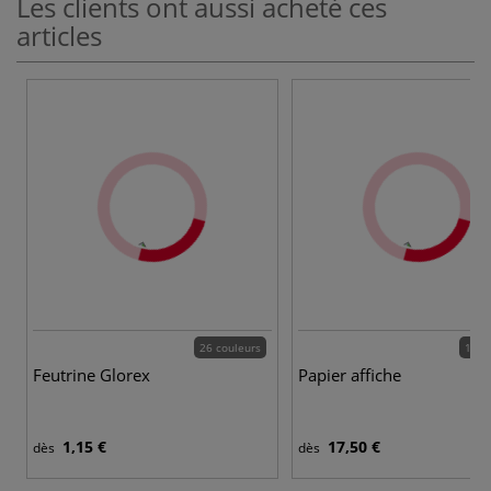
Les clients ont aussi acheté ces
articles
26 couleurs
13 c
Feutrine Glorex
Papier affiche
1,15 €
17,50 €
dès
dès