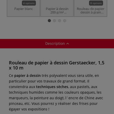
4 options
8 options
Papier blanc
Papier à dessin
Rouleau de papier
200 g/m²
dessin à grain
Gerstaecker
Clairefontaine
(Grain moyen)
Description
Rouleau de papier à dessin Gerstaecker, 1,5
x 10 m
Ce
papier à dessin
très polyvalent vous sera utile, en
particulier pour vos travaux de grand format. Il
conviendra aux
techniques sèches
, aux pastels, aux
techniques humides comme les couleurs opaques, les
marqueurs, la peinture au doigt, l´encre de Chine avec
pinceau, etc. Vous pourrez y réaliser des frises pour
égayer vos expositions !