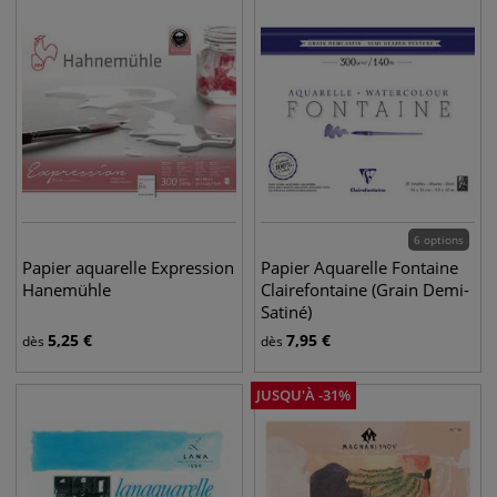
6 options
Papier aquarelle Expression
Papier Aquarelle Fontaine
Hanemühle
Clairefontaine (Grain Demi-
Satiné)
5,25
€
7,95
€
dès
dès
JUSQU'À
-
31
%