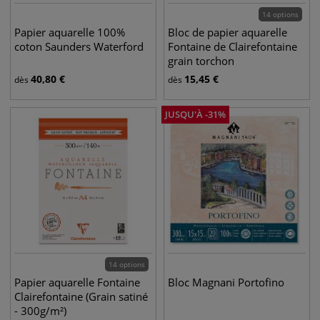
14 options
Papier aquarelle 100%
Bloc de papier aquarelle
coton Saunders Waterford
Fontaine de Clairefontaine
grain torchon
40,80
€
15,45
€
dès
dès
JUSQU'À
-
31
%
14 options
Papier aquarelle Fontaine
Bloc Magnani Portofino
Clairefontaine (Grain satiné
- 300g/m²)