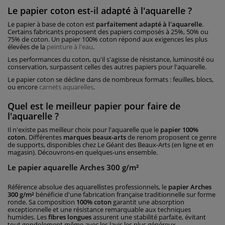
Le papier coton est-il adapté à l'aquarelle ?
Le papier à base de coton est
parfaitement adapté à l'aquarelle
.
Certains fabricants proposent des papiers composés à 25%, 50% ou
75% de coton. Un papier 100% coton répond aux exigences les plus
élevées de la
peinture à l'eau
.
Les performances du coton, qu'il s'agisse de résistance, luminosité ou
conservation, surpassent celles des autres papiers pour l'aquarelle.
Le papier coton se décline dans de nombreux formats : feuilles, blocs,
ou encore
carnets aquarelles
.
Quel est le meilleur papier pour faire de
l'aquarelle ?
Il n'existe pas meilleur choix pour l'aquarelle que le
papier 100%
coton.
Différentes
marques beaux-arts
de renom proposent ce genre
de supports, disponibles chez Le Géant des Beaux-Arts (en ligne et en
magasin). Découvrons-en quelques-uns ensemble.
Le papier aquarelle Arches 300 g/m²
Référence absolue des aquarellistes professionnels, le
papier Arches
300 g/m²
bénéficie d'une fabrication française traditionnelle sur forme
ronde. Sa composition
100% coton
garantit une absorption
exceptionnelle et une résistance remarquable aux techniques
humides. Les
fibres longues
assurent une stabilité parfaite, évitant
tout gondolement même avec les lavis les plus généreux.