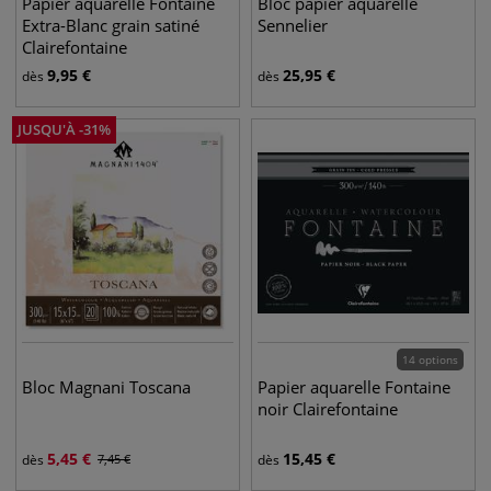
Papier aquarelle Fontaine
Bloc papier aquarelle
Extra-Blanc grain satiné
Sennelier
Clairefontaine
9,95
€
25,95
€
dès
dès
JUSQU'À
-
31
%
14 options
Bloc Magnani Toscana
Papier aquarelle Fontaine
noir Clairefontaine
5,45
€
15,45
€
dès
7,45
€
dès