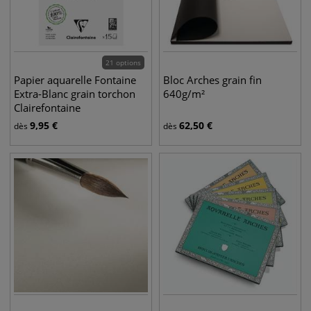
21 options
Papier aquarelle Fontaine
Bloc Arches grain fin
Extra-Blanc grain torchon
640g/m²
Clairefontaine
9,95
€
62,50
€
dès
dès