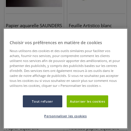
Papier aquarelle SAUNDERS
Feuille Artistico blanc
WATERFORD
nature Fabriano
Choisir vos préférences en matière de cookies
5,75
€
8,45
€
dès
dès
Nous utilisons des cookies et des outils similaires pour faciliter vos
achats, fournir nos services, pour comprendre comment les clients
utilisent nos services afin de pouvoir apporter des améliorations, et pour
présenter des publicités, y compris des publicités basées sur les centres
d’intérêt. Des services tiers ont également recours à ces outils dans le
cadre de notre affichage de publicités. Si vous ne souhaitez pas accepter
tous les cookies ou si vous souhaitez en savoir plus sur comment nous
utilisons les cookies, cliquer sur « Personnaliser les cookies ».
Tout refuser
Autoriser les cookies
Personnaliser les cookies
6 options
Papier aquarelle
Rouleau papier aquarelle