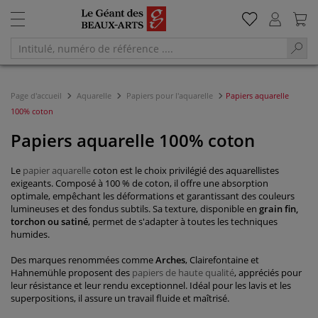
Page d'accueil
Aquarelle
Papiers pour l'aquarelle
Papiers aquarelle
100% coton
Papiers aquarelle 100% coton
Le
papier aquarelle
coton est le choix privilégié des aquarellistes
exigeants. Composé à 100 % de coton, il offre une absorption
optimale, empêchant les déformations et garantissant des couleurs
lumineuses et des fondus subtils. Sa texture, disponible en
grain fin,
torchon ou satiné
, permet de s'adapter à toutes les techniques
humides.
Des marques renommées comme
Arches
, Clairefontaine et
Hahnemühle proposent des
papiers de haute qualité
, appréciés pour
leur résistance et leur rendu exceptionnel. Idéal pour les lavis et les
superpositions, il assure un travail fluide et maîtrisé.