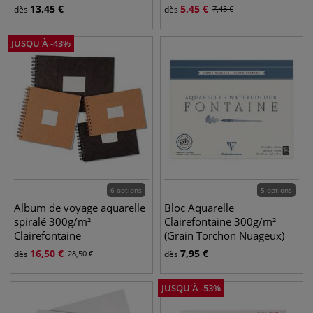
13,45
€
5,45
€
dès
dès
7,45
€
JUSQU'À
-
43
%
6 options
5 options
Album de voyage aquarelle
Bloc Aquarelle
spiralé 300g/m²
Clairefontaine 300g/m²
Clairefontaine
(Grain Torchon Nuageux)
16,50
€
7,95
€
dès
28,50
€
dès
JUSQU'À
-
53
%