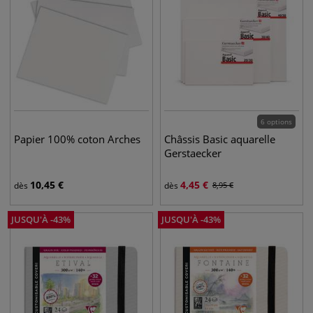
6 options
Papier 100% coton Arches
Châssis Basic aquarelle
Gerstaecker
10,45
€
4,45
€
dès
dès
8,95
€
JUSQU'À
-
43
%
JUSQU'À
-
43
%