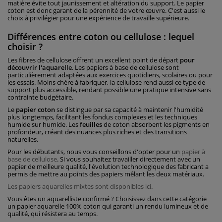
matière évite tout jaunissement et altération du support. Le papier
coton est donc garant de la pérennité de votre œuvre. C'est aussi le
choix à privilégier pour une expérience de travaille supérieure.
Différences entre coton ou cellulose : lequel
choisir ?
Les fibres de cellulose offrent un excellent point de départ
pour
découvrir l'aquarelle
. Les papiers à base de cellulose sont
particulièrement adaptées aux exercices quotidiens, scolaires ou pour
les essais. Moins chère à fabriquer, la cellulose rend aussi ce type de
support plus accessible, rendant possible une pratique intensive sans
contrainte budgétaire.
Le
papier coton
se distingue par sa capacité à maintenir l'humidité
plus longtemps, facilitant les fondus complexes et les techniques
humide sur humide. Les
feuilles
de coton absorbent les pigments en
profondeur, créant des nuances plus riches et des transitions
naturelles.
Pour les débutants, nous vous conseillons d'opter pour un
papier à
base de cellulose
. Si vous souhaitez travailler directement avec un
papier de meilleure qualité, l'évolution technologique des fabricant a
permis de mettre au points des papiers mêlant les deux matériaux.
Les papiers aquarelles mixtes sont disponibles ici
.
Vous êtes un aquarelliste confirmé ? Choisissez dans cette catégorie
un papier aquarelle 100% coton qui garanti un rendu lumineux et de
qualité, qui résistera au temps.