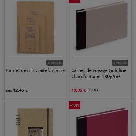
3 options
2 options
Carnet dessin Clairefontaine
Carnet de voyage Goldline
Clairefontaine 180g/m²
12,45
€
19,95
€
dès
33,50
€
-
40
%