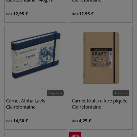
12,95
€
12,95
€
dès
dès
3 options
3 options
Carnet Alpha Lavis
Carnet Kraft reliure piquée
Clairefontaine
Clairefontaine
14,50
€
4,25
€
dès
dès
-
40
%