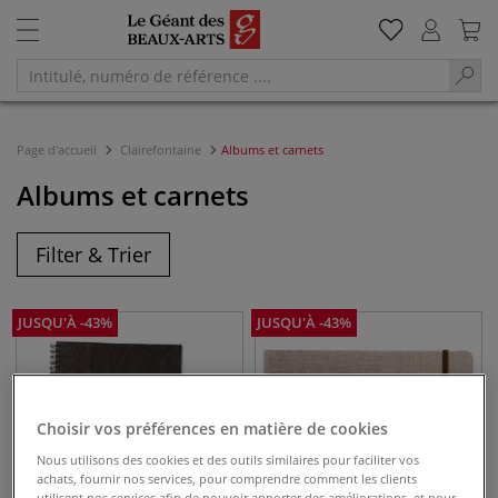
Page d'accueil
Clairefontaine
Albums et carnets
Albums et carnets
Filter & Trier
JUSQU'À
-
43
%
JUSQU'À
-
43
%
Choisir vos préférences en matière de cookies
Nous utilisons des cookies et des outils similaires pour faciliter vos
achats, fournir nos services, pour comprendre comment les clients
utilisent nos services afin de pouvoir apporter des améliorations, et pour