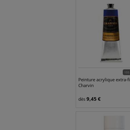
105
Peinture acrylique extra-f
Charvin
9,45
€
dès