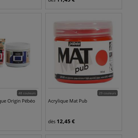
48 couleurs
29 couleurs
ique Origin Pébéo
Acrylique Mat Pub
12,45
€
dès