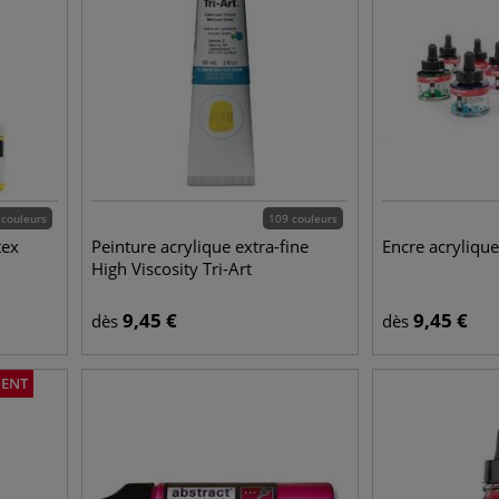
 couleurs
109 couleurs
tex
Peinture acrylique extra-fine
Encre acryliq
High Viscosity Tri-Art
9,45
€
9,45
€
dès
dès
MENT