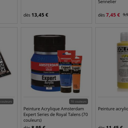
Sennelier
13,45
€
7,45
€
9,
dès
dès
 couleurs
70 couleurs
Peinture Acrylique Amsterdam
Peinture acryl
Expert Series de Royal Talens (70
couleurs)
8,95
€
11,45
€
dès
dès