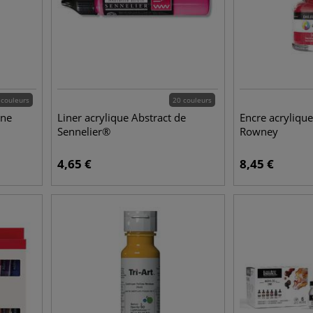
 couleurs
20 couleurs
ine
Liner acrylique Abstract de
Encre acryliqu
Sennelier®
Rowney
4,65
€
8,45
€