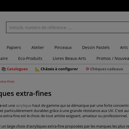
Papiers
Atelier
Pinceaux
Dessin Pastels
Arts
laire
Eco-Produits
Livres Beaux-Arts
Promos / Nouvea
Catalogues
Châssis à configurer
Chèques cadeaux
xtra-fines
ques extra-fines
e
est une
acrylique
haut de gamme qui se démarque par une forte concentratio
 et particulièrement durables grâce à une grande résistance aux UV. C'est au
que extra-fine est le choix de tout artiste exigeant, amateur ou professionnel.
z un large choix d'acryliques extra-fine proposées par les marques les plu