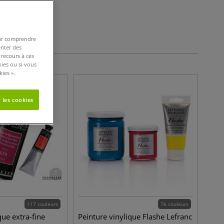
tères de filtres
pour comprendre
enter des
 recours à ces
kies ou si vous
ies ».
 les cookies
117 couleurs
76 couleurs
que extra-fine
Peinture vinylique Flashe Lefranc