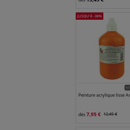
JUSQU'À
-
36
%
97
Peinture acrylique lisse A
7,95
€
12,45
€
dès