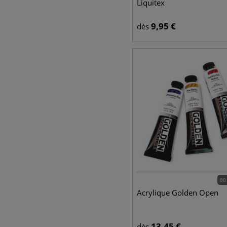
Liquitex
9,95
€
dès
80
Acrylique Golden Open
13,45
€
dès