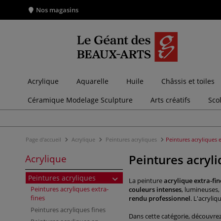
Nos magasins
Acrylique
Aquarelle
Huile
Châssis et toiles
Céramique Modelage Sculpture
Arts créatifs
Sco
Page d'accueil
Acrylique
Peintures acryliques
Peintures acryliques e
Peintures acryli
Acrylique
Peintures acryliques
La peinture
acrylique extra-fin
Peintures acryliques extra-
couleurs intenses
, lumineuses,
fines
rendu professionnel
. L'acryli
Peintures acryliques fines
Dans cette catégorie, découvre