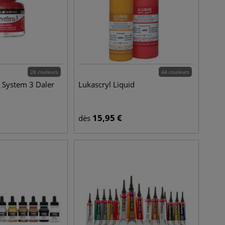
28 couleurs
44 couleurs
e System 3 Daler
Lukascryl Liquid
15,95
€
dès