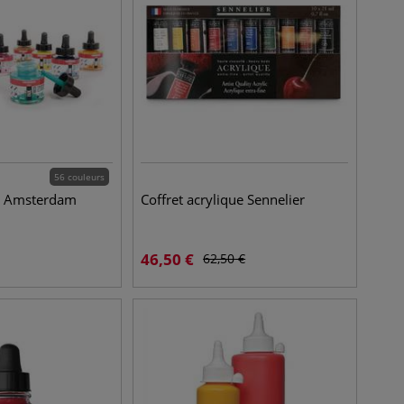
56 couleurs
ue Amsterdam
Coffret acrylique Sennelier
46,50
€
62,50
€