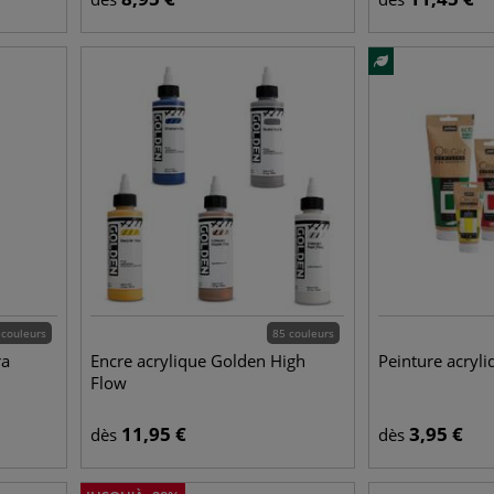
 couleurs
85 couleurs
ra
Encre acrylique Golden High
Peinture acryl
Flow
11,95
€
3,95
€
dès
dès