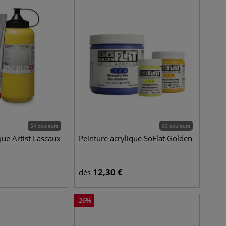
54 couleurs
60 couleurs
que Artist Lascaux
Peinture acrylique SoFlat Golden
12,30
€
dès
-
26
%