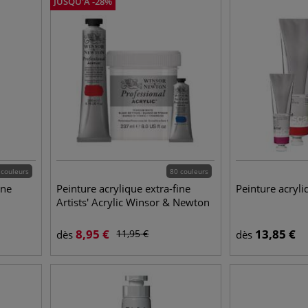
JUSQU'À
-
28
%
 couleurs
80 couleurs
ine
Peinture acrylique extra-fine
Peinture acryli
Artists' Acrylic Winsor & Newton
8,95
€
13,85
€
11,95
€
dès
dès