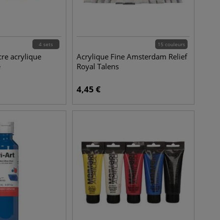
4 sets
15 couleurs
cre acrylique
Acrylique Fine Amsterdam Relief
e
Royal Talens
4,45
€