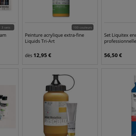
3 sets
100 couleurs
dam
Peinture acrylique extra-fine
Set Liquitex en
Liquids Tri-Art
professionnell
12,95
€
56,50
€
dès