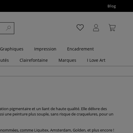
Blog
 Graphiques
Impression
Encadrement
utés
Clairefontaine
Marques
I Love Art
n pigmentaire et un liant de haute qualité. Elle délivre des
ssi une peinture plus souple, sans risque de craquelures, pour un
s renommées, comme Liquitex, Amsterdam, Golden, et plus encore !