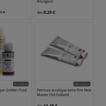
Bourgeois
8,25
€
95
€
dès
85 couleurs
168 couleurs
ique Golden Fluid
Peinture acrylique extra-fine New
Master Old Holland
11,45
€
dès