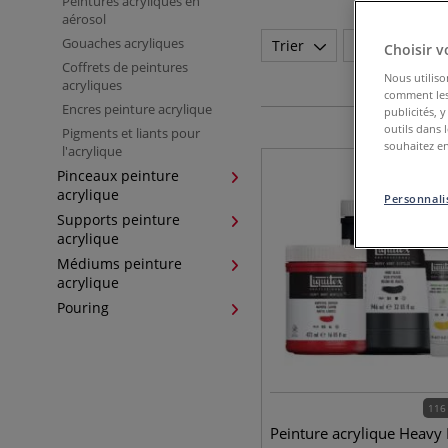
Peintures acryliques en
aérosol
Gouaches acryliques
Trier
Marque
Choisir v
Coffrets de peintures
Nous utiliso
acryliques
comment les 
Encres peinture acrylique
publicités, 
outils dans 
Pigments et liants pour
souhaitez en
l'acrylique
Pinceaux peinture
acrylique
Personnalis
Supports peinture
acrylique
Médiums peinture
acrylique
Pouring
116
Peinture acrylique Heavy