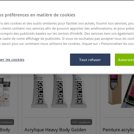
Catégorie de produit
Nouveauté
Afficher plus de cri
os préférences en matière de cookies
ns des cookies et des outils similaires pour faciliter vos achats, fournir nos services, 
clients utilisent nos services afin de pouvoir apporter des améliorations, et pour prés
47
Articles
y compris des publicités basées sur les centres d’intérêt. Des services tiers ont également
le cadre de notre affichage de publicités. Si vous ne souhaitez pas accepter tous les coo
 savoir plus sur comment nous utilisons les cookies, cliquer sur « Personnaliser les cook
JUSQU'À
-
29
%
er les cookies
Tout refuser
Autoriser
 couleurs
141 couleurs
 Body
Acrylique Heavy Body Golden
Peinture acryli