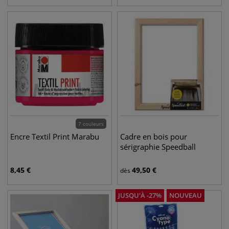
7 couleurs
Encre Textil Print Marabu
Cadre en bois pour
sérigraphie Speedball
8,45
€
49,50
€
dès
JUSQU'À
-
27
%
NOUVEAU