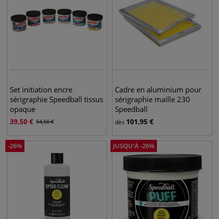
Set initiation encre
Cadre en aluminium pour
sérigraphie Speedball tissus
sérigraphie maille 230
opaque
Speedball
39,50
€
101,95
€
54,50
€
dès
-
26
%
JUSQU'À
-
26
%