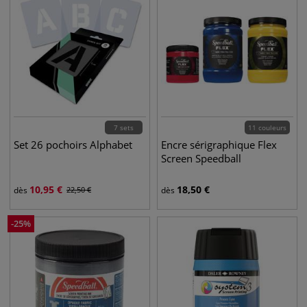
7 sets
11 couleurs
Set 26 pochoirs Alphabet
Encre sérigraphique Flex
Screen Speedball
10,95
€
18,50
€
dès
22,50
€
dès
-
25
%