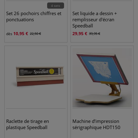
4 sets
Set 26 pochoirs chiffres et
Set liquide a dessin +
ponctuations
remplisseur d'écran
Speedball
10,95
€
29,95
€
dès
22,50
€
39,95
€
Raclette de tirage en
Machine d’impression
plastique Speedball
sérigraphique HDT150