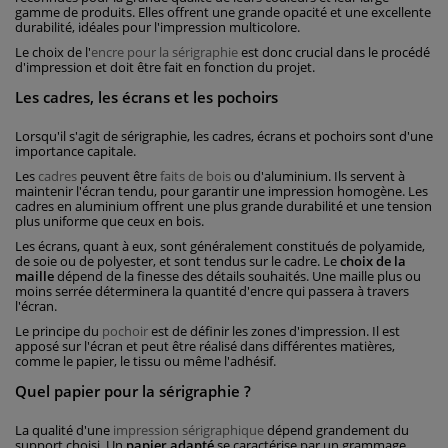
gamme de produits. Elles offrent une grande opacité et une excellente
durabilité, idéales pour l'impression multicolore.
Le choix de l'
encre pour la sérigraphie
est donc crucial dans le procédé
d'impression et doit être fait en fonction du projet.
Les cadres, les écrans et les pochoirs
Lorsqu'il s'agit de sérigraphie, les cadres, écrans et pochoirs sont d'une
importance capitale.
Les
cadres
peuvent être
faits de bois
ou d'aluminium. Ils servent à
maintenir l'écran tendu, pour garantir une impression homogène. Les
cadres en aluminium offrent une plus grande durabilité et une tension
plus uniforme que ceux en bois.
Les écrans, quant à eux, sont généralement constitués de polyamide,
de soie ou de polyester, et sont tendus sur le cadre. Le
choix de la
maille
dépend de la finesse des détails souhaités. Une maille plus ou
moins serrée déterminera la quantité d'encre qui passera à travers
l'écran.
Le principe du
pochoir
est de définir les zones d'impression. Il est
apposé sur l'écran et peut être réalisé dans différentes matières,
comme le papier, le tissu ou même l'adhésif.
Quel papier pour la sérigraphie ?
La qualité d'une
impression sérigraphique
dépend grandement du
support choisi. Un
papier adapté
se caractérise par un grammage