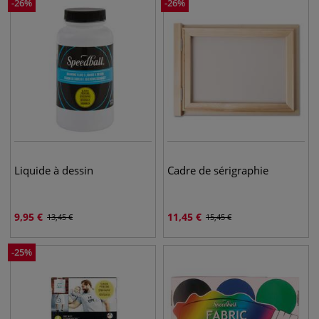
-
26
%
-
26
%
Liquide à dessin
Cadre de sérigraphie
9,95
€
11,45
€
13,45
€
15,45
€
-
25
%