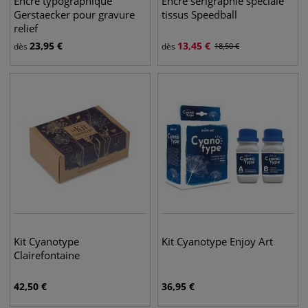
Encre typographique
Encre sérigraphie spéciale
Gerstaecker pour gravure
tissus Speedball
relief
23,95
€
13,45
€
dès
dès
18,50
€
Kit Cyanotype
Kit Cyanotype Enjoy Art
Clairefontaine
42,50
€
36,95
€