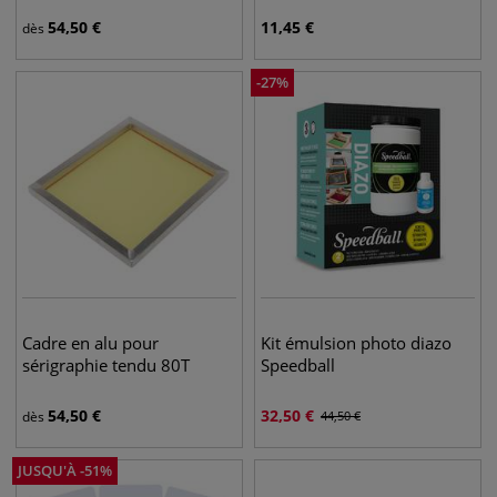
54,50
€
11,45
€
dès
-
27
%
Cadre en alu pour
Kit émulsion photo diazo
sérigraphie tendu 80T
Speedball
54,50
€
32,50
€
dès
44,50
€
JUSQU'À
-
51
%