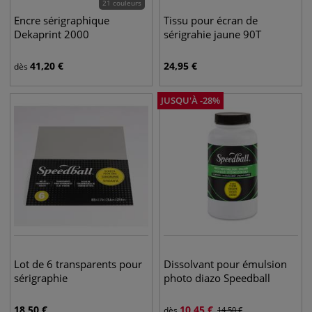
21 couleurs
Encre sérigraphique
Tissu pour écran de
Dekaprint 2000
sérigrahie jaune 90T
41,20
€
24,95
€
dès
JUSQU'À
-
28
%
Lot de 6 transparents pour
Dissolvant pour émulsion
sérigraphie
photo diazo Speedball
18,50
€
10,45
€
dès
14,50
€