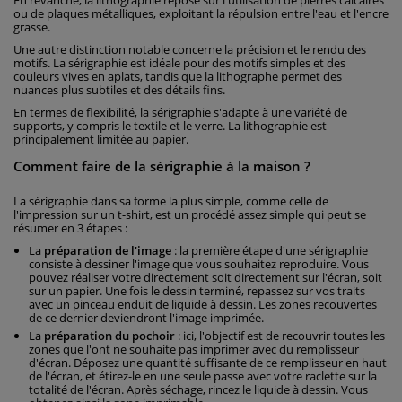
En revanche, la lithographie repose sur l'utilisation de pierres calcaires
ou de plaques métalliques, exploitant la répulsion entre l'eau et l'encre
grasse.
Une autre distinction notable concerne la précision et le rendu des
motifs. La sérigraphie est idéale pour des motifs simples et des
couleurs vives en aplats, tandis que la lithographe permet des
nuances plus subtiles et des détails fins.
En termes de flexibilité, la sérigraphie s'adapte à une variété de
supports, y compris le textile et le verre. La lithographie est
principalement limitée au papier.
Comment faire de la sérigraphie à la maison ?
La sérigraphie dans sa forme la plus simple, comme celle de
l'impression sur un t-shirt, est un procédé assez simple qui peut se
résumer en 3 étapes :
La
préparation de l'image
: la première étape d'une sérigraphie
consiste à dessiner l'image que vous souhaitez reproduire. Vous
pouvez réaliser votre directement soit directement sur l'écran, soit
sur un papier. Une fois le dessin terminé, repassez sur vos traits
avec un pinceau enduit de liquide à dessin. Les zones recouvertes
de ce dernier deviendront l'image imprimée.
La
préparation du pochoir
: ici, l'objectif est de recouvrir toutes les
zones que l'ont ne souhaite pas imprimer avec du remplisseur
d'écran. Déposez une quantité suffisante de ce remplisseur en haut
de l'écran, et étirez-le en une seule passe avec votre raclette sur la
totalité de l'écran. Après séchage, rincez le liquide à dessin. Vous