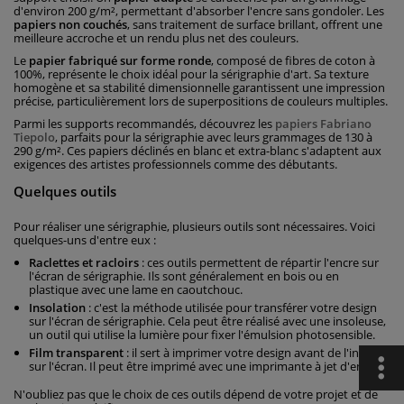
d'environ 200 g/m², permettant d'absorber l'encre sans gondoler. Les
papiers non couchés
, sans traitement de surface brillant, offrent une
meilleure accroche et un rendu plus net des couleurs.
Le
papier fabriqué sur forme ronde
, composé de fibres de coton à
100%, représente le choix idéal pour la sérigraphie d'art. Sa texture
homogène et sa stabilité dimensionnelle garantissent une impression
précise, particulièrement lors de superpositions de couleurs multiples.
Parmi les supports recommandés, découvrez les
papiers Fabriano
Tiepolo
, parfaits pour la sérigraphie avec leurs grammages de 130 à
290 g/m². Ces papiers déclinés en blanc et extra-blanc s'adaptent aux
exigences des artistes professionnels comme des débutants.
Quelques outils
Pour réaliser une sérigraphie, plusieurs outils sont nécessaires. Voici
quelques-uns d'entre eux :
Raclettes et racloirs
: ces outils permettent de répartir l'encre sur
l'écran de sérigraphie. Ils sont généralement en bois ou en
plastique avec une lame en caoutchouc.
Insolation
: c'est la méthode utilisée pour transférer votre design
sur l'écran de sérigraphie. Cela peut être réalisé avec une insoleuse,
un outil qui utilise la lumière pour fixer l'émulsion photosensible.
Film transparent
: il sert à imprimer votre design avant de l'insoler
sur l'écran. Il peut être imprimé avec une imprimante à jet d'encre.
N'oubliez pas que le choix de ces outils dépend de votre projet et de