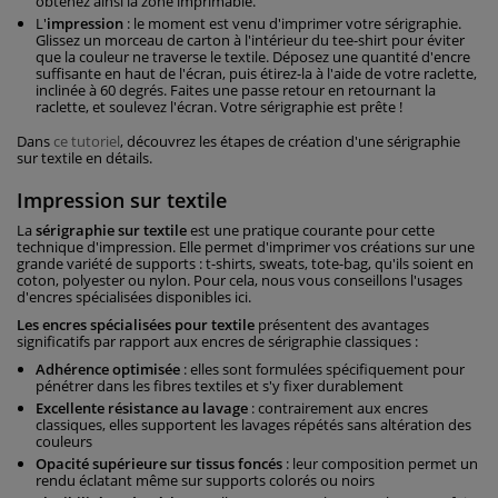
obtenez ainsi la zone imprimable.
L'
impression
: le moment est venu d'imprimer votre sérigraphie.
Glissez un morceau de carton à l'intérieur du tee-shirt pour éviter
que la couleur ne traverse le textile. Déposez une quantité d'encre
suffisante en haut de l'écran, puis étirez-la à l'aide de votre raclette,
inclinée à 60 degrés. Faites une passe retour en retournant la
raclette, et soulevez l'écran. Votre sérigraphie est prête !
Dans
ce tutoriel
, découvrez les étapes de création d'une sérigraphie
sur textile en détails.
Impression sur textile
La
sérigraphie sur textile
est une pratique courante pour cette
technique d'impression. Elle permet d'imprimer vos créations sur une
grande variété de supports : t-shirts, sweats, tote-bag, qu'ils soient en
coton, polyester ou nylon. Pour cela, nous vous conseillons l'usages
d'encres spécialisées disponibles ici.
Les encres spécialisées pour textile
présentent des avantages
significatifs par rapport aux encres de sérigraphie classiques :
Adhérence optimisée
: elles sont formulées spécifiquement pour
pénétrer dans les fibres textiles et s'y fixer durablement
Excellente résistance au lavage
: contrairement aux encres
classiques, elles supportent les lavages répétés sans altération des
couleurs
Opacité supérieure sur tissus foncés
: leur composition permet un
rendu éclatant même sur supports colorés ou noirs