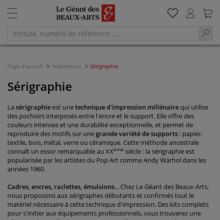
Page d'accueil
Impression
Sérigraphie
Sérigraphie
La
sérigraphie
est une
technique d'impression millénaire
qui utilise
des pochoirs interposés entre l'encre et le support. Elle offre des
couleurs intenses et une durabilité exceptionnelle, et permet de
reproduire des motifs sur une
grande variété de supports
: papier,
textile, bois, métal, verre ou céramique. Cette méthode ancestrale
ème
connaît un essor remarquable au XX
siècle : la sérigraphie est
popularisée par les artistes du Pop Art comme Andy Warhol dans les
années 1960.
Cadres, encres, raclettes, émulsions
... Chez Le Géant des Beaux-Arts,
nous proposons aux sérigraphes débutants et confirmés tout le
matériel nécessaire à cette technique d'impression. Des kits complets
pour s'initier aux équipements professionnels, vous trouverez une