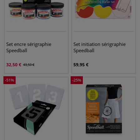
Set encre sérigraphie
Set initiation sérigraphie
Speedball
Speedball
32,50
€
59,95
€
43,50
€
-
51
%
-
25
%