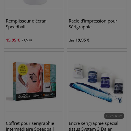
Remplisseur d’écran
Racle d'impression pour
Speedball
Sérigraphie
15,95
€
19,95
€
21,50
€
dès
12 couleurs
Coffret pour sérigraphie
Encre sérigraphie spécial
Intermédiaire Speedball
tissus System 3 Daler