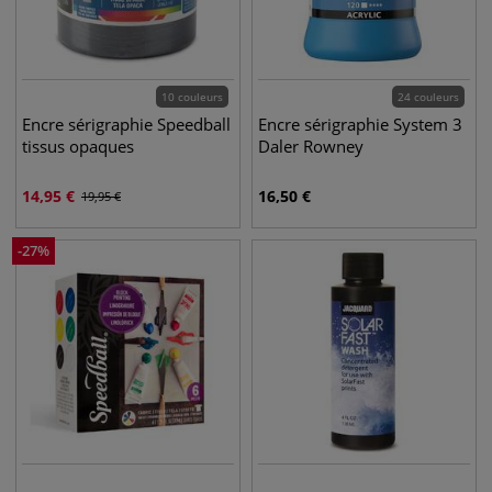
10 couleurs
24 couleurs
Encre sérigraphie Speedball
Encre sérigraphie System 3
tissus opaques
Daler Rowney
14,95
€
16,50
€
19,95
€
-
27
%