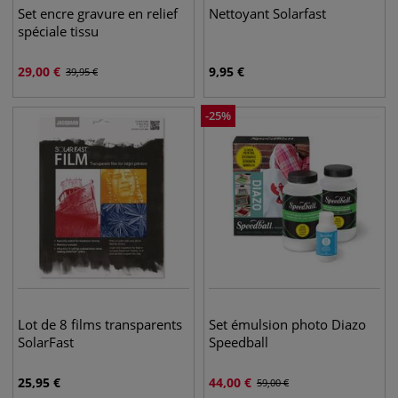
Set encre gravure en relief
Nettoyant Solarfast
spéciale tissu
29,00
€
9,95
€
39,95
€
-
25
%
Lot de 8 films transparents
Set émulsion photo Diazo
SolarFast
Speedball
25,95
€
44,00
€
59,00
€