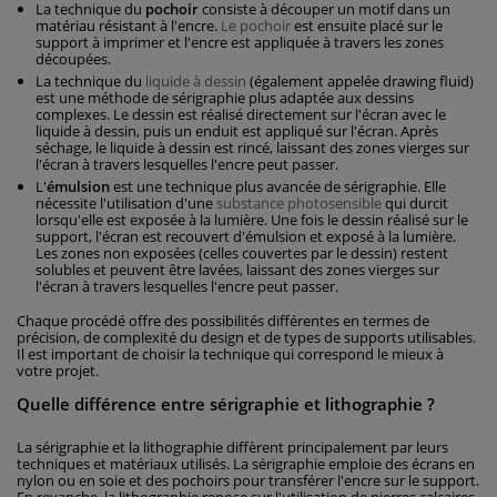
La technique du
pochoir
consiste à découper un motif dans un
matériau résistant à l'encre.
Le pochoir
est ensuite placé sur le
support à imprimer et l'encre est appliquée à travers les zones
découpées.
La technique du
liquide à dessin
(également appelée drawing fluid)
est une méthode de sérigraphie plus adaptée aux dessins
complexes. Le dessin est réalisé directement sur l'écran avec le
liquide à dessin, puis un enduit est appliqué sur l'écran. Après
séchage, le liquide à dessin est rincé, laissant des zones vierges sur
l'écran à travers lesquelles l'encre peut passer.
L'
émulsion
est une technique plus avancée de sérigraphie. Elle
nécessite l'utilisation d'une
substance photosensible
qui durcit
lorsqu'elle est exposée à la lumière. Une fois le dessin réalisé sur le
support, l'écran est recouvert d'émulsion et exposé à la lumière.
Les zones non exposées (celles couvertes par le dessin) restent
solubles et peuvent être lavées, laissant des zones vierges sur
l'écran à travers lesquelles l'encre peut passer.
Chaque procédé offre des possibilités différentes en termes de
précision, de complexité du design et de types de supports utilisables.
Il est important de choisir la technique qui correspond le mieux à
votre projet.
Quelle différence entre sérigraphie et lithographie ?
La sérigraphie et la lithographie diffèrent principalement par leurs
techniques et matériaux utilisés. La sérigraphie emploie des écrans en
nylon ou en soie et des pochoirs pour transférer l'encre sur le support.