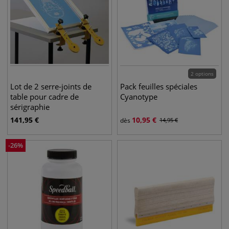
2 options
Lot de 2 serre-joints de
Pack feuilles spéciales
table pour cadre de
Cyanotype
sérigraphie
141,95
€
10,95
€
dès
14,95
€
-
26
%