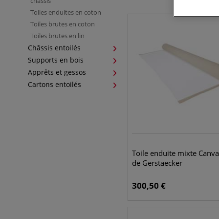
châssis
Toiles enduites en coton
Toiles brutes en coton
Toiles brutes en lin
Châssis entoilés
Supports en bois
Apprêts et gessos
Cartons entoilés
Toile enduite mixte Canv
de Gerstaecker
300,50
€