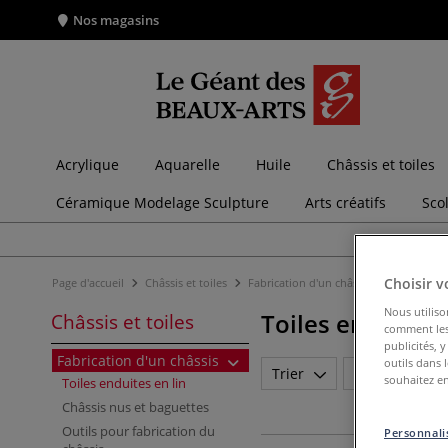
Nos magasins
Acrylique
Aquarelle
Huile
Châssis et toiles
Céramique Modelage Sculpture
Arts créatifs
Sco
Choisir v
Page d'accueil
Châssis et toiles
Fabrication d'un châssis
Toiles endu
Nous utiliso
Toiles enduites 
Châssis et toiles
comment les 
publicités, 
Fabrication d'un châssis
outils dans 
Trier
Marque
souhaitez en
Toiles enduites en lin
Châssis nus et baguettes
Outils pour fabrication du
Personnalis