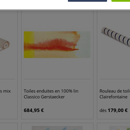
as mix
Toiles enduites en 100% lin
Rouleau de toil
Classico Gerstaecker
Clairefontaine
684,95
€
179,00
€
dès