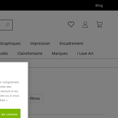
Blog
 Graphiques
Impression
Encadrement
utés
Clairefontaine
Marques
I Love Art
pour comprendre
enter des
 recours à ces
kies ou si vous
us de critères de filtres
ies ».
 les cookies