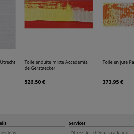
 Utrecht
Toile enduite mixte Accademia
Toile en jute 
de Gerstaecker
526,50
€
373,95
€
eils
Services
uestions
Offrez des chèques cadeaux