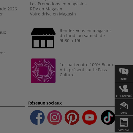
Les Promotions en magasins
nde 202
6
RDV en Magasin
er
Votre drive en Magasin
Rendez-vous en magasins
aux
du lundi au samedi de
9h30 à 19h
ées
1er partenaire 100% Beaux-
Arts présent sur le Pass
Culture
INFOS
ETRE RAPPELÉ
Réseaux sociaux
EMAIL
CONTACT