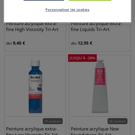
Personnaliser les cookies
109 couleurs
100 couleurs
Peinture acrylique extra-
Peinture acrylique extra-
fine High Viscosity Tri-Art
fine Liquids Tri-Art
9,45
€
12,95
€
dès
dès
JUSQU'À
-
28
%
72 couleurs
48 couleurs
Peinture acrylique extra-
Peinture acrylique New
fine Low Viscosity Tri-Art
Foundations Tri-Art