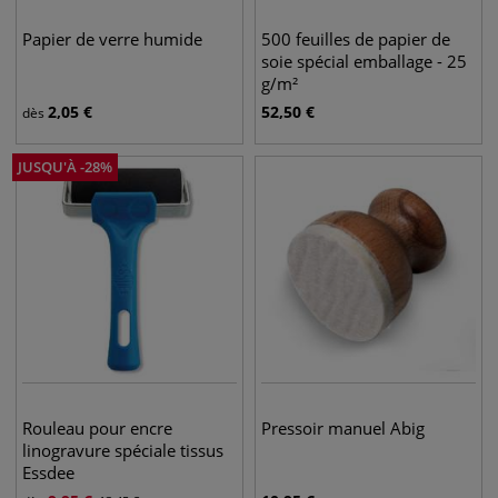
Papier de verre humide
500 feuilles de papier de
soie spécial emballage - 25
g/m²
2,05
€
52,50
€
dès
JUSQU'À
-
28
%
Rouleau pour encre
Pressoir manuel Abig
linogravure spéciale tissus
Essdee