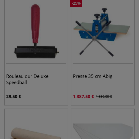
-
25
%
Rouleau dur Deluxe
Presse 35 cm Abig
Speedball
29,50
€
1.387,50
€
1.850,00
€