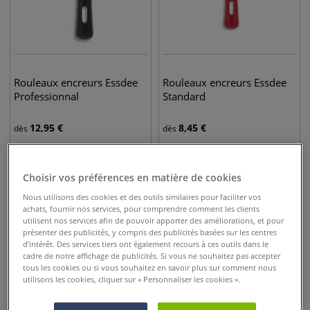
Rouleaux encreurs Essdee
Rouleaux encreurs Essdee
Professionnal
Standard
12,95
€
8,45
€
dès
dès
Choisir vos préférences en matière de cookies
Nous utilisons des cookies et des outils similaires pour faciliter vos
achats, fournir nos services, pour comprendre comment les clients
utilisent nos services afin de pouvoir apporter des améliorations, et pour
présenter des publicités, y compris des publicités basées sur les centres
d’intérêt. Des services tiers ont également recours à ces outils dans le
cadre de notre affichage de publicités. Si vous ne souhaitez pas accepter
tous les cookies ou si vous souhaitez en savoir plus sur comment nous
utilisons les cookies, cliquer sur « Personnaliser les cookies ».