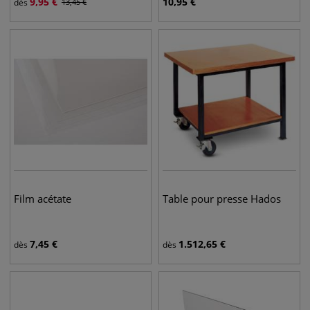
9,95
€
10,95
€
dès
13,45
€
Film acétate
Table pour presse Hados
7,45
€
1.512,65
€
dès
dès