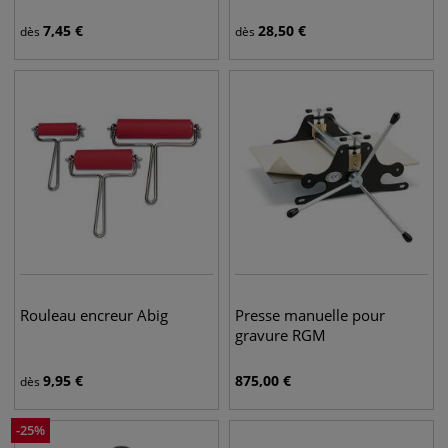
7,45
€
28,50
€
dès
dès
Rouleau encreur Abig
Presse manuelle pour
gravure RGM
9,95
€
875,00
€
dès
-
25
%