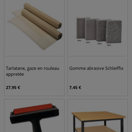
Tarlatane, gaze en rouleau
Gomme abrasive Schleiffix
appretée
27,95
€
7,45
€