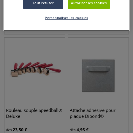
Tout refuser
Autoriser les cookies
Feuille PVC transparente
Rouleau encreur large Abig
Personnaliser les cookies
1,75
€
41,95
€
dès
dès
Rouleau souple Speedball®
Attache adhésive pour
Deluxe
plaque Dibond©
23,50
€
4,95
€
dès
dès