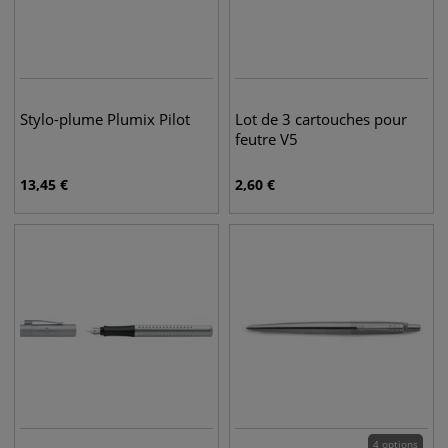
Stylo-plume Plumix Pilot
Lot de 3 cartouches pour
feutre V5
13,45
€
2,60
€
4 options