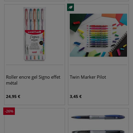
Roller encre gel Signo effet
Twin Marker Pilot
métal
24,95
€
3,45
€
-
26
%