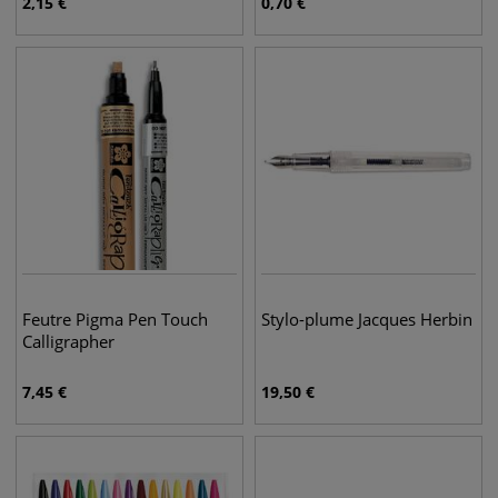
2,15
€
0,70
€
Feutre Pigma Pen Touch
Stylo-plume Jacques Herbin
Calligrapher
7,45
€
19,50
€