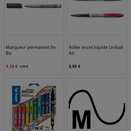
Marqueur permanent fin
Roller encre liquide Uniball
Bic
Air
1,15
€
3,95
€
1,55
€