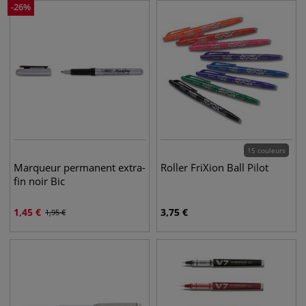
-
26
%
15 couleurs
Marqueur permanent extra-
Roller FriXion Ball Pilot
fin noir Bic
1,45
€
3,75
€
1,95
€