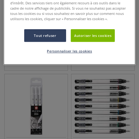
d’intérêt. Des services tiers ont également recours à ces outils dans le
cadre de notre affichage de publicités. Si vous ne souhaitez pas accepter
tous les cookies ou si vous souhaitez en savoir plus sur comment nous
utilisons les cookies, cliquer sur « Personnaliser les cookies ».
3 sets
Tout refuser
Autoriser les cookies
Feutre Pilot V-Ball
Schoolpack feutres Giotto
Turbo color
Personnaliser les cookies
3,95
€
6,25
€
dès