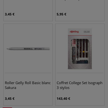
3,45
€
5,95
€
Roller Gelly Roll Basic blanc
Coffret College Set Isograph
Sakura
3 stylos
3,45
€
143,40
€