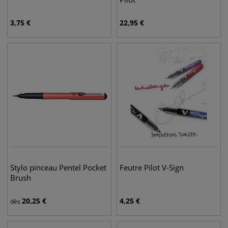
3,75
€
22,95
€
Stylo pinceau Pentel Pocket
Feutre Pilot V-Sign
Brush
20,25
€
4,25
€
dès